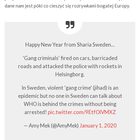
dane nam jest póki co cieszyć się rozrywkami bogatej Europy.
Happy New Year from Sharia Sweden…
'Gang criminals' fired on cars, barricaded
roads and attacked the police with rockets in
Helsingborg.
In Sweden, violent 'gang crime' (jihad) is an
epidemic but no one in Sweden can talk about
WHO is behind the crimes without being
arrested!
pic.twitter.com/9EtfOlVMXZ
— Amy Mek (@AmyMek)
January 1, 2020