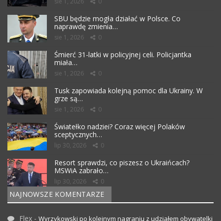
sie 1, 2026
0
SBU będzie mogła działać w Polsce. Co
naprawdę zmienia…
sie 1, 2026
0
Śmierć 31-latki w policyjnej celi. Policjantka
miała…
sie 1, 2026
0
Tusk zapowiada kolejną pomoc dla Ukrainy. W
grze są…
sie 1, 2026
0
Światełko nadziei? Coraz więcej Polaków
sceptycznych…
lip 30, 2026
0
Resort sprawdzi, co piszesz o Ukraińcach?
MSWiA zabrało…
lip 30, 2026
0
NAJNOWSZE KOMENTARZE
Flex
-
Wyrzykowski po kolejnym nagraniu z udziałem obywatelki