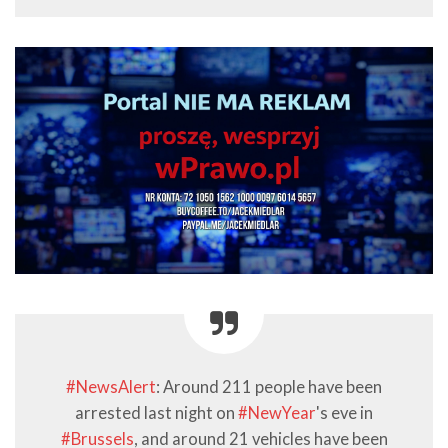
#NewsAlert
: Around 211 people have been
arrested last night on
#NewYear
's eve in
#Brussels
, and around 21 vehicles have been