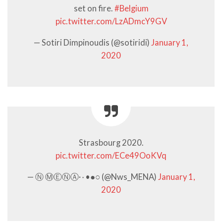
set on fire.
#Belgium
pic.twitter.com/LzADmcY9GV
— Sotiri Dimpinoudis (@sotiridi)
January 1,
2020
Strasbourg 2020.
pic.twitter.com/ECe49OoKVq
— Ⓝ ⓂⒺⓃⒶ·۰•●○ (@Nws_MENA)
January 1,
2020