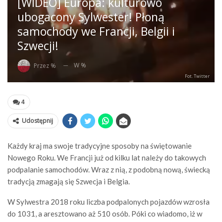
[WIDEO] Europa: kulturowo
ubogacony Sylwester! Płoną
samochody we Francji, Belgii i
Szwecji!
W %
Przez %
Fot. Twitter
4
Udostępnij
Każdy kraj ma swoje tradycyjne sposoby na świętowanie
Nowego Roku. We Francji już od kilku lat należy do takowych
podpalanie samochodów. Wraz z nią, z podobną nową, świecką
tradycją zmagają się Szwecja i Belgia.
W Sylwestra 2018 roku liczba podpalonych pojazdów wzrosła
do 1031, a aresztowano aż 510 osób. Póki co wiadomo, iż w