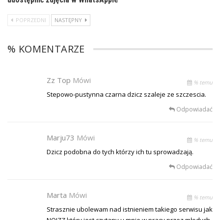
POPRZEDNI
NASTĘPNY
% KOMENTARZE
Zz Top
Mówi
% temu
Stepowo-pustynna czarna dzicz szaleje ze szczescia.
Odpowiadać
Marju73
Mówi
% temu
Dzicz podobna do tych którzy ich tu sprowadzają.
Odpowiadać
Marta
Mówi
% temu
Strasznie ubolewam nad istnieniem takiego serwisu jak
NOIZZ który jest czytany u mnie w pracy przez młodych