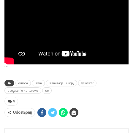
```
europa
islam
islamizacja Europy
sylwester
ubogacenie kulturowe
ue
4
Udostępnij