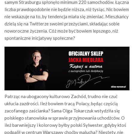
samym Strasburgu spłonęło minimum 220 samochodów. Łączna
liczba prawdopodobnie nie będzie niższa, niż tysiąc. Nic bowiem
nie wskazuje na to, by tendencja miała się zmieniać. Mieszkańcy
dzielą się na Twitterze swoimi przeżyciami, składając sobie
noworoczne życzenia. Cóż może być bowiem lepszego, niż
spontaniczne inicjatywy społeczne?
Patrząc na ubogacony kulturowo Zachód, trudno nie czuć
ukłucia zazdrości. Ileż bowiem tracą Polacy, będąc częścią
zacofanego zaścianka? Sama Olga Tokarczuk wstydziła się
polskiego stanowiska w sprawie przyjmowania uchodźców. O
ileż barwniejszy i kolorowy byłby polski Sylwester, gdyby ktoś
podpalił w centrum Warszawy choćby malucha? Niestety, nie