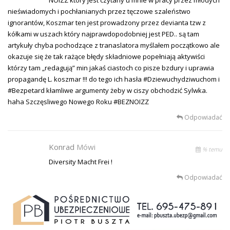
nieświadomych i pochłanianych przez tęczowe szaleństwo
ignorantów, Koszmar ten jest prowadzony przez devianta tzw z
kółkami w uszach który najprawdopodobniej jest PED.. są tam
artykuły chyba pochodzące z tranaslatora myślałem początkowo ale
okazuje się że tak rażące błędy składniowe popełniają aktywiści
którzy tam „redagują” min jakaś ciastoch co pisze bzdury i uprawia
propagandę L. koszmar !!! do tego ich hasła #Dziewuchydziwuchom i
#Bezpetard kłamliwe argumenty żeby w ciszy obchodzić Sylwka.
haha Szczęsliwego Nowego Roku #BEZNOIZZ
Odpowiadać
Konrad
Mówi
% temu
Diversity Macht Frei !
Odpowiadać