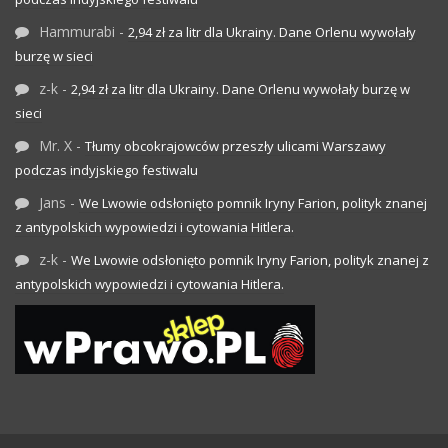
Hammurabi
-
2,94 zł za litr dla Ukrainy. Dane Orlenu wywołały
burzę w sieci
z-k
-
2,94 zł za litr dla Ukrainy. Dane Orlenu wywołały burzę w
sieci
Mr. X
-
Tłumy obcokrajowców przeszły ulicami Warszawy
podczas indyjskiego festiwalu
Jans
-
We Lwowie odsłonięto pomnik Iryny Farion, polityk znanej
z antypolskich wypowiedzi i cytowania Hitlera.
z-k
-
We Lwowie odsłonięto pomnik Iryny Farion, polityk znanej z
antypolskich wypowiedzi i cytowania Hitlera.