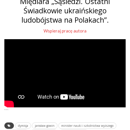
Międlara „Sąsiedzi. Ostatni
Świadkowie ukraińskiego
ludobójstwa na Polakach”.
Wspieraj pracę autora
```
dymisja
jarosław gowin
minister nauki i szkolnictwa wyższego