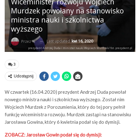
Wiceminister rozwoju Wojciech
Murdzek powołany na stanowisko
ministra nauki i szkolnictwa
wyższego
Last updated
kwi 16, 2020
Przez %
prezydent Andrzej Duda i minister nauki Wojciech Murdzek/ fot. prezydent.pl
3
Udostępnij
W czwartek (16.04.2020) prezydent Andrzej Duda powołał
nowego ministra nauki i szkolnictwa wyższego. Został nim
Wojciech Murdzek z Porozumienia, który do tej pory pełnił
funkcję wiceministra rozwoju. Murdzek zastąpi na stanowisku
Jarosława Gowina, który 6 kwietnia podał się do dymisji.
ZOBACZ: Jarosław Gowin podał się do dymisji: