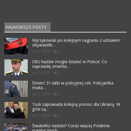
NAJNOWSZE POSTY
Wyrzykowski po kolejnym nagraniu z udziałem
obywatelki…
sie 1, 2026
0
SBU będzie mogła działać w Polsce. Co
naprawdę zmienia…
sie 1, 2026
0
Śmierć 31-latki w policyjnej celi. Policjantka
miała…
sie 1, 2026
0
Tusk zapowiada kolejną pomoc dla Ukrainy. W
grze są…
sie 1, 2026
0
Światełko nadziei? Coraz więcej Polaków
sceptycznych…