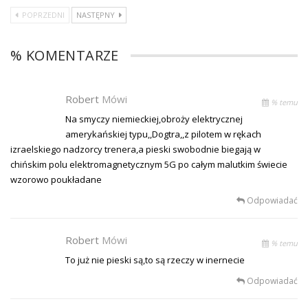
POPRZEDNI
NASTĘPNY
% KOMENTARZE
Robert
Mówi
% temu
Na smyczy niemieckiej,obroży elektrycznej
amerykańskiej typu,,Dogtra,,z pilotem w rękach
izraelskiego nadzorcy trenera,a pieski swobodnie biegają w
chińskim polu elektromagnetycznym 5G po całym malutkim świecie
wzorowo poukładane
Odpowiadać
Robert
Mówi
% temu
To już nie pieski są,to są rzeczy w inernecie
Odpowiadać