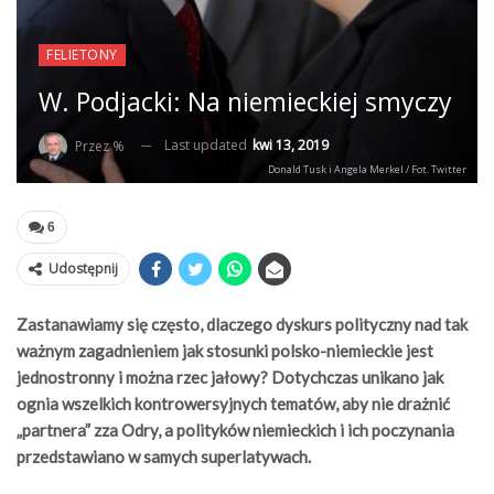
FELIETONY
W. Podjacki: Na niemieckiej smyczy
Last updated
kwi 13, 2019
Przez %
Donald Tusk i Angela Merkel / Fot. Twitter
6
Udostępnij
Zastanawiamy się często, dlaczego dyskurs polityczny nad tak
ważnym zagadnieniem jak stosunki polsko-niemieckie jest
jednostronny i można rzec jałowy? Dotychczas unikano jak
ognia wszelkich kontrowersyjnych tematów, aby nie drażnić
„partnera” zza Odry, a polityków niemieckich i ich poczynania
przedstawiano w samych superlatywach.