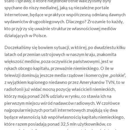
stało i sprawy, o które niejednokrotnie walczyliśmy były
spychane do niszy medialnej, jaką są niezależne portale
internetowe, będące w praktyce współczesną odmianą dawnych
wydawnictw drugoobiegowych. Dlaczego? Zrozumie to każdy,
kto przyjrzy się uważnie strukturze własnościowej mediów
działających w Polsce.
Doczekaliśmy się bowiem sytuacji, w której, po dwudziestu kilku
latach od przemian ustrojowych w naszym kraju, znakomita
większość mediów, poza oczywiście państwowymi, jest w
rękach obcego kapitału, przeważnie niemieckiego. O ile w
telewizji dominują jeszcze media rządowe i komercyjne „polskie”,
z wyjątkiem kupionego niedawno przez Amerykanów TVN, to w
radiofonii już widać mocną pozycję właścicieli niemieckich,
którzy mają ponad 26% udziału w rynku, co stawia ich na
pierwszym miejscu wśród nadawców radiowych. W czołówce
najpopularniejszych portali internetowych znajdują się dwa
będące własnością lub współwłasnością kapitału niemieckiego,
które razem posiadają ponad 32,5 mln użytkowników, co