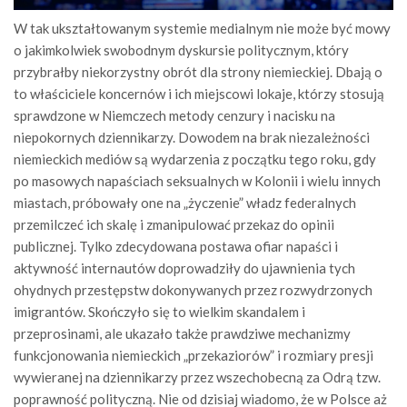
W tak ukształtowanym systemie medialnym nie może być mowy
o jakimkolwiek swobodnym dyskursie politycznym, który
przybrałby niekorzystny obrót dla strony niemieckiej. Dbają o
to właściciele koncernów i ich miejscowi lokaje, którzy stosują
sprawdzone w Niemczech metody cenzury i nacisku na
niepokornych dziennikarzy. Dowodem na brak niezależności
niemieckich mediów są wydarzenia z początku tego roku, gdy
po masowych napaściach seksualnych w Kolonii i wielu innych
miastach, próbowały one na „życzenie” władz federalnych
przemilczeć ich skalę i zmanipulować przekaz do opinii
publicznej. Tylko zdecydowana postawa ofiar napaści i
aktywność internautów doprowadziły do ujawnienia tych
ohydnych przestępstw dokonywanych przez rozwydrzonych
imigrantów. Skończyło się to wielkim skandalem i
przeprosinami, ale ukazało także prawdziwe mechanizmy
funkcjonowania niemieckich „przekaziorów” i rozmiary presji
wywieranej na dziennikarzy przez wszechobecną za Odrą tzw.
poprawność polityczną. Nie od dzisiaj wiadomo, że w Polsce aż