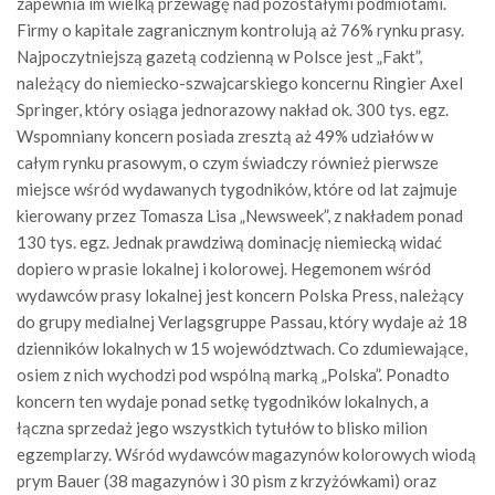
zapewnia im wielką przewagę nad pozostałymi podmiotami.
Firmy o kapitale zagranicznym kontrolują aż 76% rynku prasy.
Najpoczytniejszą gazetą codzienną w Polsce jest „Fakt”,
należący do niemiecko-szwajcarskiego koncernu Ringier Axel
Springer, który osiąga jednorazowy nakład ok. 300 tys. egz.
Wspomniany koncern posiada zresztą aż 49% udziałów w
całym rynku prasowym, o czym świadczy również pierwsze
miejsce wśród wydawanych tygodników, które od lat zajmuje
kierowany przez Tomasza Lisa „Newsweek”, z nakładem ponad
130 tys. egz. Jednak prawdziwą dominację niemiecką widać
dopiero w prasie lokalnej i kolorowej. Hegemonem wśród
wydawców prasy lokalnej jest koncern Polska Press, należący
do grupy medialnej Verlagsgruppe Passau, który wydaje aż 18
dzienników lokalnych w 15 województwach. Co zdumiewające,
osiem z nich wychodzi pod wspólną marką „Polska”. Ponadto
koncern ten wydaje ponad setkę tygodników lokalnych, a
łączna sprzedaż jego wszystkich tytułów to blisko milion
egzemplarzy. Wśród wydawców magazynów kolorowych wiodą
prym Bauer (38 magazynów i 30 pism z krzyżówkami) oraz