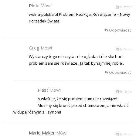
Piotr
Mówi
% temu
wolna-polska.pl Problem, Reakcja, Rozwiązanie – Nowy
Porządek Świata.
Odpowiadać
Greg
Mówi
% temu
Wystarczy tego nie czytac nie ogladac i nie sluchac i
problem sam sie rozwiaze . Ja tak bynajmniej robie .
Odpowiadać
Piast
Mówi
% temu
A właśnie, że się problem sam nie rozwiąże!
Musimy się bronić przed chamstwem, a nie włazić
w dupę różnym s…synom!
Mario Maker
Mówi
% temu