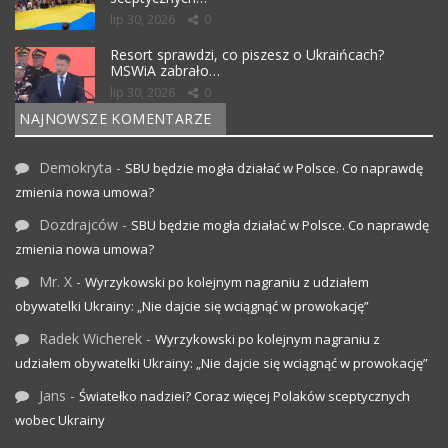
lip 30, 2026
0
Resort sprawdzi, co piszesz o Ukraińcach?
MSWiA zabrało…
lip 30, 2026
0
NAJNOWSZE KOMENTARZE
Demokryta
-
SBU będzie mogła działać w Polsce. Co naprawdę
zmienia nowa umowa?
Dozdrajców
-
SBU będzie mogła działać w Polsce. Co naprawdę
zmienia nowa umowa?
Mr. X
-
Wyrzykowski po kolejnym nagraniu z udziałem
obywatelki Ukrainy: „Nie dajcie się wciągnąć w prowokację”
Radek Wicherek
-
Wyrzykowski po kolejnym nagraniu z
udziałem obywatelki Ukrainy: „Nie dajcie się wciągnąć w prowokację”
Jans
-
Światełko nadziei? Coraz więcej Polaków sceptycznych
wobec Ukrainy