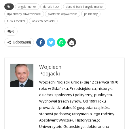
angela merkel
donald tusk
donald tusk i angela merkel
liga obrony suwerenności
platforma obywatelska
po niemcy
tusk i merkel
wojciech podjacki
6
Udostępnij
Wojciech
Podjacki
Wojciech Podjacki urodził się 12 czerwca 1970
roku w Gdańsku. Przedsiębiorca, historyk,
działacz społeczny i polityczny, publicysta.
Wychował trzech synów. Od 1991 roku
prowadzi działalność gospodarczą, która
stanowi podstawę utrzymania jego rodziny.
Absolwent Wydziału Historycznego
Uniwersytetu Gdańskiego, doktorant na