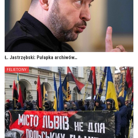
Ł. Jastrzębski: Pułapka archiwów…
FELIETONY