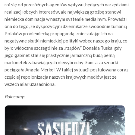
roi się od przeróżnych agentów wpływu, będących narzędziami
realizacji obcych interesów, ale największą groźbę stanowi
niemiecka dominacja w naszym systemie medialnym. Prowadzi
ona do tego, że dyspozycyjni dziennikarze swobodnie tumanią
Polaków proniemiecką propagandą, znieczulając ich na
negatywne skutki niemieckiej polityki wobec naszego kraju, co
było widoczne szczególnie za „rządów” Donalda Tuska, gdy
jego gabinet stał się praktycznie jarmarczną budą pełną
marionetek zabawiających niewybredny tłum, a za sznurki
pociągała Angela Merkel. W takiej sytuacji postulowana coraz
częściej repolonizacja naszych krajowych mediów jest ze
wszech miar uzasadniona.
Polecamy: