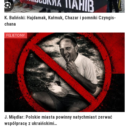
K. Baliński: Hajdamak, Kałmuk, Chazar i pomniki Czyngis-
chana
FELIETONY
J. Międlar: Polskie miasta powinny natychmiast zerwać
współpracę z ukraińskimi…