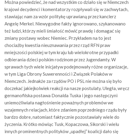
Można powiedzieć, że nad wszystkim co działo się w Niemczech
krajowi decydenci i komentatorzy rozpływali się w zachwytach,
stawiając nam za wzór politykę uprawianą przez kanclerz
Angelę Merkel. Niewygodne fakty ignorowano, szykanowano
też ludzi, którzy mieli śmiałość mówić prawdę i domagać się
zmiany postawy wobec Niemiec. Przykładem na to jest
chociażby kwestia nieuznawania przez rząd RFN praw
mniejszości polskiej w tym kraju lub wielokrotne przypadki
odbierania dzieci polskim rodzinom przez Jugendamty. W
sprawach tych wiele inicjatyw podejmowały różne organizacje,
w tym Liga Obrony Suwerenności i Związek Polaków w
Niemczech. Jednakże za rządów PO i PSL nie można się było
doczekać jakiejkolwiek reakcji na nasze postulaty. Uległa, wręcz
germanofilska postawa Donalda Tuska i jego następczyni
uniemożliwiała nagłośnienie poważnych problemów we
wzajemnych relacjach, które zdaniem poprzedniego rządu były
bardzo dobre, natomiast faktycznie pozostawiały wiele do
życzenia. Krótko mówiąc Tusk, Kopaczowa, Sikorski i wielu
innych prominentnych polityków „upadłej” koalicji dało się