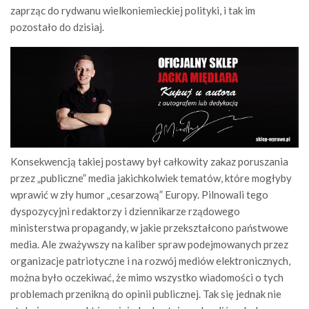
zaprząc do rydwanu wielkoniemieckiej polityki, i tak im
pozostało do dzisiaj.
Konsekwencją takiej postawy był całkowity zakaz poruszania
przez „publiczne” media jakichkolwiek tematów, które mogłyby
wprawić w zły humor „cesarzową” Europy. Pilnowali tego
dyspozycyjni redaktorzy i dziennikarze rządowego
ministerstwa propagandy, w jakie przekształcono państwowe
media. Ale zważywszy na kaliber spraw podejmowanych przez
organizacje patriotyczne i na rozwój mediów elektronicznych,
można było oczekiwać, że mimo wszystko wiadomości o tych
problemach przenikną do opinii publicznej. Tak się jednak nie