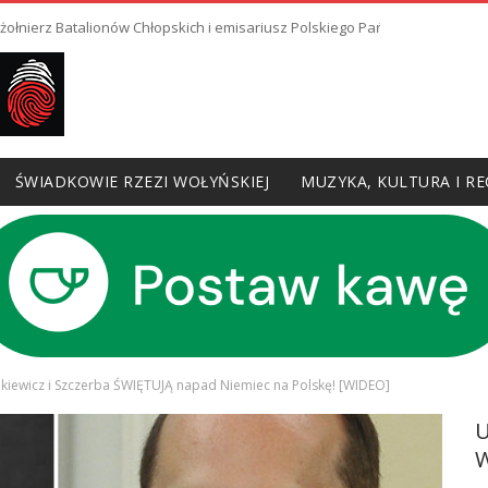
 żołnierz Batalionów Chłopskich i emisariusz Polskiego Państwa Podziem
ŚWIADKOWIE RZEZI WOŁYŃSKIEJ
MUZYKA, KULTURA I RE
kiewicz i Szczerba ŚWIĘTUJĄ napad Niemiec na Polskę! [WIDEO]
W