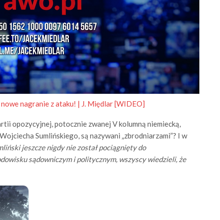
nowe nagranie z ataku! | J. Międlar [WIDEO]
tii opozycyjnej, potocznie zwanej V kolumną niemiecką,
 Wojciecha Sumlińskiego, są nazywani „zbrodniarzami”? I w
mliński jeszcze nigdy nie został pociągnięty do
odowisku sądowniczym i politycznym, wszyscy wiedzieli, że