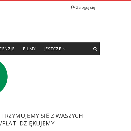
nego
Zaloguj się
CENZJE
FILMY
JESZCZE
UTRZYMUJEMY SIĘ Z WASZYCH
PŁAT. DZIĘKUJEMY!