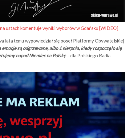
na ustach komentuje wyniki wyborów w Gdańsku [WIDEO]
a lata temu wypowiedział się poseł Platformy Obywatelskiej
te emocje są odgrzewane, albo 1 sierpnia, kiedy rozpoczęło się
iętujemy napad Niemiec na Polskę
– dla Polskiego Radia