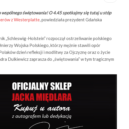
o wspólnego świętowania! O 4.45 spotkajmy się tutaj u stóp
erów z Westerplatte
, powiedziała prezydent Gdańska
nik „Schleswig-Holstein” rozpoczął ostrzeliwanie polskiego
łnierzy Wojska Polskiego, którzy mężnie stawili opór
olaków dzień refleksji i modlitwy za Ojczyznę oraz o życie
dra Dulkiewicz zaprasza do „świętowania” w tym tragicznym