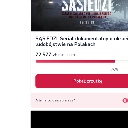
Odtwarzacz
video