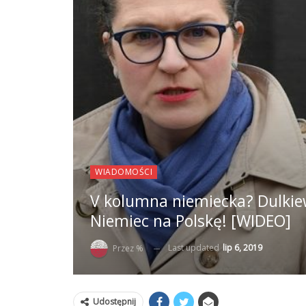
WIADOMOŚCI
V kolumna niemiecka? Dulkie
Niemiec na Polskę! [WIDEO]
Last updated
lip 6, 2019
Przez %
Udostępnij