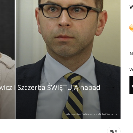
W
N
W
wicz i Szczerba ŚWIĘTUJĄ napad
Aleksandra Dulkiewicz i Michał Szczerba
8