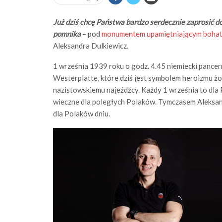
Już dziś chcę Państwa bardzo serdecznie zaprosić d
pomnika
– pod
monumentem upamiętniającym bohat
Aleksandra Dulkiewicz.
1 września 1939 roku o godz. 4.45 niemiecki pancer
Westerplatte, które dziś jest symbolem heroizmu żo
nazistowskiemu najeźdźcy. Każdy 1 września to dla P
wieczne dla poległych Polaków. Tymczasem Aleksan
dla Polaków dniu.