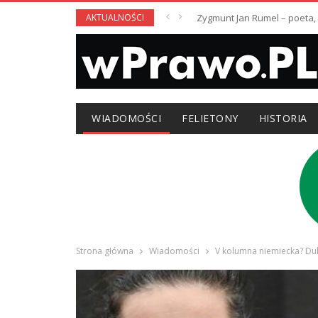
AKTUALNOŚCI
Zygmunt Jan Rumel – poeta,
WIADOMOŚCI
FELIETONY
HISTORIA
Strona główna
Wiadomości
V kolumna niemiecka? Dul