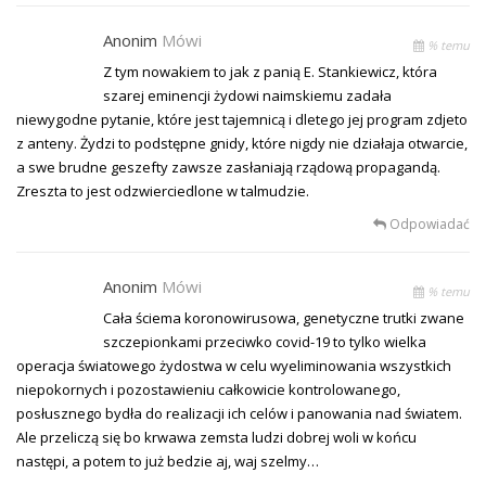
Anonim
Mówi
% temu
Z tym nowakiem to jak z panią E. Stankiewicz, która
szarej eminencji żydowi naimskiemu zadała
niewygodne pytanie, które jest tajemnicą i dletego jej program zdjeto
z anteny. Żydzi to podstępne gnidy, które nigdy nie działaja otwarcie,
a swe brudne geszefty zawsze zasłaniają rządową propagandą.
Zreszta to jest odzwierciedlone w talmudzie.
Odpowiadać
Anonim
Mówi
% temu
Cała ściema koronowirusowa, genetyczne trutki zwane
szczepionkami przeciwko covid-19 to tylko wielka
operacja światowego żydostwa w celu wyeliminowania wszystkich
niepokornych i pozostawieniu całkowicie kontrolowanego,
posłusznego bydła do realizacji ich celów i panowania nad światem.
Ale przeliczą się bo krwawa zemsta ludzi dobrej woli w końcu
następi, a potem to już bedzie aj, waj szelmy…