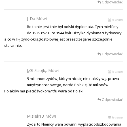
Odpowiadać
J-Da
Mówi
% temu
Bo to nie jest i nie był polski dyplomata. Tych mieliśmy
do 1939 roku. Po 1944 byli już tylko dyplomaci żydowscy
a co w III-j żydo-okrągłostołowej jest przestrzegane szczególnie
starannie.
Odpowiadać
J,gh/liojk,.
Mówi
% temu
9 milionom żydów, którym nic się nie należy wg. prawa
międzynarodowego, naród Polski tj.38 milionów
Polaków ma płacić żydkom? tfu wara od Polski
Odpowiadać
Misiek13
Mówi
% temu
Zydzi to Niemcy wam powinni wyplacic odszkodowania