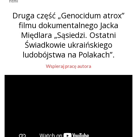
```html
Druga część „Genocidum atrox”
filmu dokumentalnego Jacka
Międlara „Sąsiedzi. Ostatni
Świadkowie ukraińskiego
ludobójstwa na Polakach”.
Wspieraj pracę autora