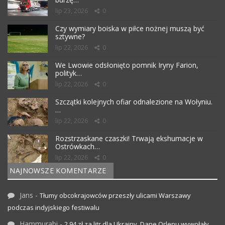
lip 23, 2026
0
Czy wymiary boiska w piłce nożnej muszą być
sztywne?
lip 22, 2026
0
We Lwowie odsłonięto pomnik Iryny Farion,
polityk…
lip 22, 2026
0
Szczątki kolejnych ofiar odnalezione na Wołyniu.
…
lip 22, 2026
0
Rozstrzaskane czaszki! Trwają ekshumacje w
Ostrówkach…
lip 22, 2026
0
NAJNOWSZE KOMENTARZE
Jans
-
Tłumy obcokrajowców przeszły ulicami Warszawy
podczas indyjskiego festiwalu
Hammurabi
-
2,94 zł za litr dla Ukrainy. Dane Orlenu wywołały