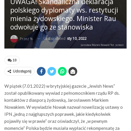
UWAGA! Skandaliczna deklaracja
polskiego dyplomaty ws. restytucji
mienia żydowskiego. Minister Rau
odwołuje go ze stanowiska
Last updated
sty 10, 2022
Przez %
Jarosław Marek Nowak/ fot. screen
10
Udostępnij
W piątek (7.01.2022) w brytyjskiej gazecie „Jewish News”
został opublikowany wywiad z pełnomocnikiem rządu RP ds.
kontaktów z diasporą żydowską, Jarosławem Markiem
Nowakiem. W wywiadzie Nowak nazwał nowelizację ustawy o
IPN „jedną z najgłupszych poprawek, jakie kiedykolwiek
pojawiły się w prawie” oraz oświadczył, że „w pewnym
momencie” Polska będzie musiała wypłacić rekompensatę za