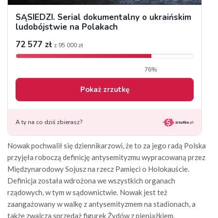
Nowak pochwalił się dziennikarzowi, że to za jego radą Polska
przyjęła roboczą definicję antysemityzmu wypracowaną przez
Międzynarodowy Sojusz na rzecz Pamięci o Holokauście.
Definicja została wdrożona we wszystkich organach
rządowych, w tym w sądownictwie. Nowak jest też
zaangażowany w walkę z antysemityzmem na stadionach, a
także zwalcza sprzedaż figurek Żydów z pieniążkiem.