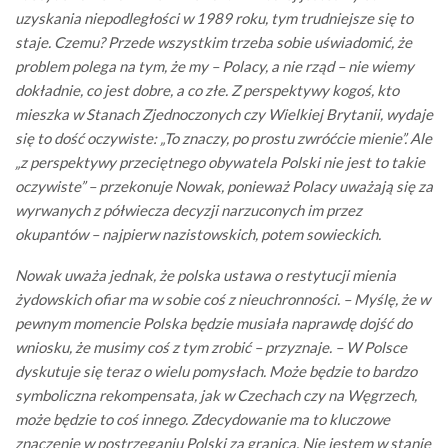
uzyskania niepodległości w 1989 roku, tym trudniejsze się to
staje. Czemu? Przede wszystkim trzeba sobie uświadomić, że
problem polega na tym, że my – Polacy, a nie rząd – nie wiemy
dokładnie, co jest dobre, a co złe. Z perspektywy kogoś, kto
mieszka w Stanach Zjednoczonych czy Wielkiej Brytanii, wydaje
się to dość oczywiste: „To znaczy, po prostu zwróćcie mienie”. Ale
„z perspektywy przeciętnego obywatela Polski nie jest to takie
oczywiste” – przekonuje Nowak, ponieważ Polacy uważają się za
wyrwanych z półwiecza decyzji narzuconych im przez
okupantów – najpierw nazistowskich, potem sowieckich.
Nowak uważa jednak, że polska ustawa o restytucji mienia
żydowskich ofiar ma w sobie coś z nieuchronności. – Myślę, że w
pewnym momencie Polska będzie musiała naprawdę dojść do
wniosku, że musimy coś z tym zrobić – przyznaje. – W Polsce
dyskutuje się teraz o wielu pomysłach. Może będzie to bardzo
symboliczna rekompensata, jak w Czechach czy na Węgrzech,
może będzie to coś innego. Zdecydowanie ma to kluczowe
znaczenie w postrzeganiu Polski za granicą. Nie jestem w stanie