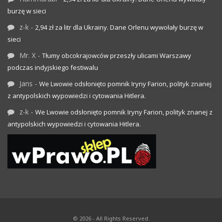
burzę w sieci
z-k
-
2,94 zł za litr dla Ukrainy. Dane Orlenu wywołały burzę w
sieci
Mr. X
-
Tłumy obcokrajowców przeszły ulicami Warszawy
podczas indyjskiego festiwalu
Jans
-
We Lwowie odsłonięto pomnik Iryny Farion, polityk znanej
z antypolskich wypowiedzi i cytowania Hitlera.
z-k
-
We Lwowie odsłonięto pomnik Iryny Farion, polityk znanej z
antypolskich wypowiedzi i cytowania Hitlera.
© 2026 - All Rights Reserved.