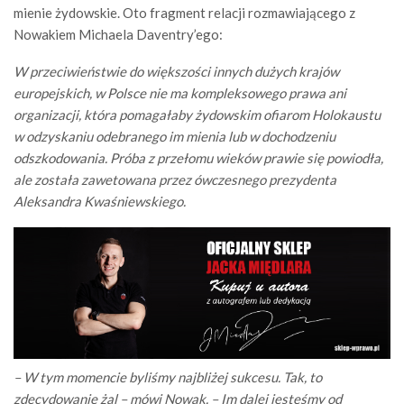
mienie żydowskie. Oto fragment relacji rozmawiającego z
Nowakiem Michaela Daventry’ego:
W przeciwieństwie do większości innych dużych krajów
europejskich, w Polsce nie ma kompleksowego prawa ani
organizacji, która pomagałaby żydowskim ofiarom Holokaustu
w odzyskaniu odebranego im mienia lub w dochodzeniu
odszkodowania. Próba z przełomu wieków prawie się powiodła,
ale została zawetowana przez ówczesnego prezydenta
Aleksandra Kwaśniewskiego.
– W tym momencie byliśmy najbliżej sukcesu. Tak, to
zdecydowanie żal – mówi Nowak. – Im dalej jesteśmy od