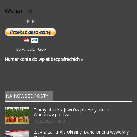
Wsparcie:
PLN:
EUR
,
USD
,
GBP
Numer konta do wpłat bezpośrednich »
NAJNOWSZE POSTY
Tłumy obcokrajowców przeszły ulicami
Warszawy podczas…
lip 23, 2026
0
2,94 zł za litr dla Ukrainy. Dane Orlenu wywołały
burzę…