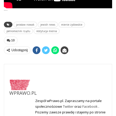
```
jarosław nowak
jewish news
mienie żydowskie
pełnomocnik rządu
restytucja mienia
10
Udostępnij
WPRAWO.PL
Zespół wPrawo.pl. Zapraszamy na portale
społecznościowe
Twitter
oraz
Facebook
.
Piszemy zawsze prawdę i stajemy po stronie