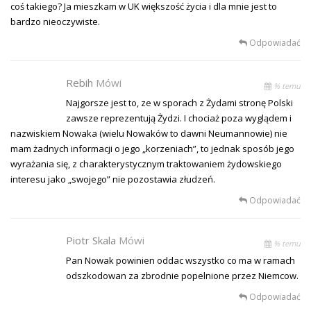
coś takiego? Ja mieszkam w UK większość życia i dla mnie jest to
bardzo nieoczywiste.
Odpowiadać
Rebih
Mówi
% temu
Najgorsze jest to, ze w sporach z Żydami stronę Polski
zawsze reprezentują Żydzi. I chociaż poza wyglądem i
nazwiskiem Nowaka (wielu Nowaków to dawni Neumannowie) nie
mam żadnych informacji o jego „korzeniach”, to jednak sposób jego
wyrażania się, z charakterystycznym traktowaniem żydowskiego
interesu jako „swojego” nie pozostawia złudzeń.
Odpowiadać
Piotr Skala
Mówi
% temu
Pan Nowak powinien oddac wszystko co ma w ramach
odszkodowan za zbrodnie popelnione przez Niemcow.
Odpowiadać