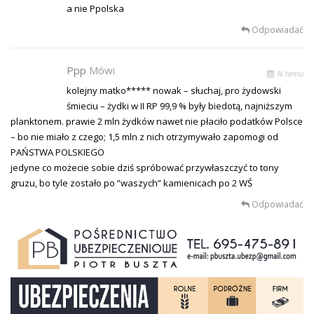
a nie Ppolska
Odpowiadać
Ppp
Mówi
% temu
kolejny matko***** nowak – słuchaj, pro żydowski
śmieciu – żydki w II RP 99,9 % były biedotą, najniższym
planktonem. prawie 2 mln żydków nawet nie płaciło podatków Polsce
– bo nie miało z czego; 1,5 mln z nich otrzymywało zapomogi od
PAŃSTWA POLSKIEGO
jedyne co możecie sobie dziś spróbować przywłaszczyć to tony
gruzu, bo tyle zostało po ”waszych” kamienicach po 2 WŚ
Odpowiadać