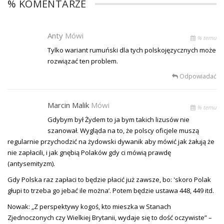
% KOMENTARZE
Anty
Mówi
% temu
Tylko wariant rumuński dla tych polskojęzycznych może
rozwiązać ten problem.
Odpowiadać
Marcin Malik
Mówi
% temu
Gdybym był Żydem to ja bym takich lizusów nie
szanował. Wygląda na to, że polscy oficjele muszą
regularnie przychodzić na żydowski dywanik aby mówić jak żałują że
nie zapłacili, i jak gnębią Polaków gdy ci mówią prawdę
(antysemityzm).
Gdy Polska raz zapłaci to będzie płacić już zawsze, bo: 'skoro Polak
głupi to trzeba go jebać ile można’. Potem będzie ustawa 448, 449 itd.
Nowak: „Z perspektywy kogoś, kto mieszka w Stanach
Zjednoczonych czy Wielkiej Brytanii, wydaje się to dość oczywiste” –