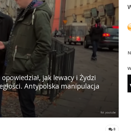
W
N
W
 opowiedział, jak lewacy i Żydzi
egłości. Antypolska manipulacja
fot. youtube
8