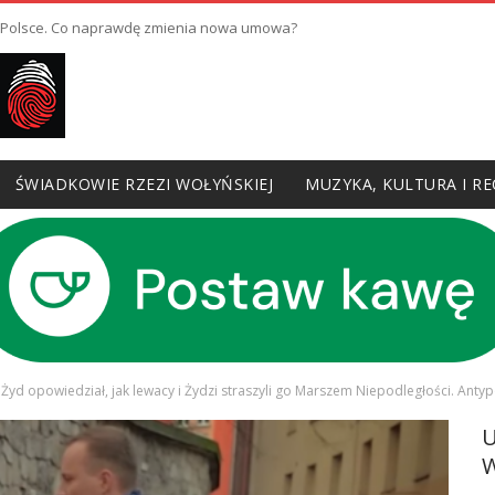
w Polsce. Co naprawdę zmienia nowa umowa?
ŚWIADKOWIE RZEZI WOŁYŃSKIEJ
MUZYKA, KULTURA I RE
 Żyd opowiedział, jak lewacy i Żydzi straszyli go Marszem Niepodległości. Anty
W