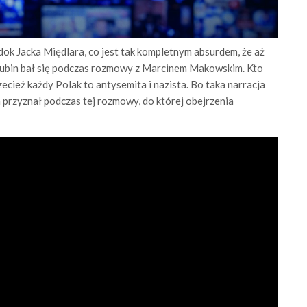
ok Jacka Międlara, co jest tak kompletnym absurdem, że aż
Rubin bał się podczas rozmowy z Marcinem Makowskim. Kto
ecież każdy Polak to antysemita i nazista. Bo taka narracja
przyznał podczas tej rozmowy, do której obejrzenia