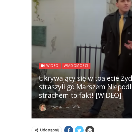
WIDEO
WIADOMOŚCI
Ukrywający się w toalecie Żyd
straszyli go Marszem Niepodl
strachem to fakt! [WIDEO]
W %
Przez %
Udostępnij