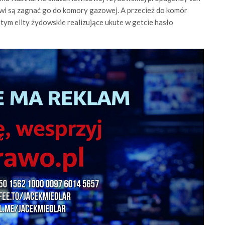
wi są zagnać go do komory gazowej. A przecież do komór
ym elity żydowskie realizujące ukute w getcie hasło