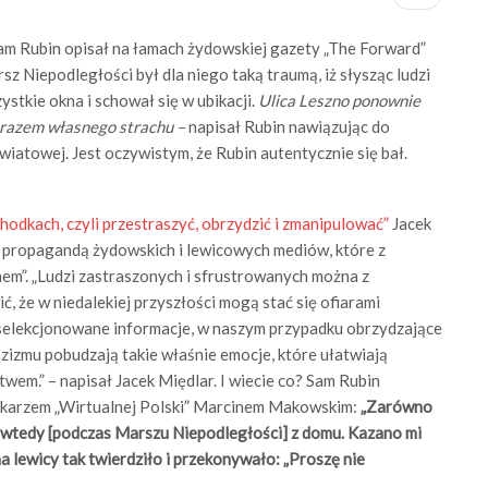
am Rubin opisał na łamach żydowskiej gazety „The Forward”
sz Niepodległości był dla niego taką traumą, iż słysząc ludzi
stkie okna i schował się w ubikacji.
Ulica Leszno ponownie
 razem własnego strachu –
napisał Rubin nawiązując do
światowej. Jest oczywistym, że Rubin autentycznie się bał.
odkach, czyli przestraszyć, obrzydzić i zmanipulować”
Jacek
y propagandą żydowskich i lewicowych mediów, które z
m”. „Ludzi zastraszonych i sfrustrowanych można z
, że w niedalekiej przyszłości mogą stać się ofiarami
lekcjonowane informacje, w naszym przypadku obrzydzające
azizmu pobudzają takie właśnie emocje, które ułatwiają
em.” – napisał Jacek Międlar. I wiecie co? Sam Rubin
nikarzem „Wirtualnej Polski” Marcinem Makowskim:
„Zarówno
ził wtedy [podczas Marszu Niepodległości] z domu. Kazano mi
na lewicy tak twierdziło i przekonywało: „Proszę nie