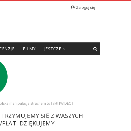
Zaloguj się
CENZJE
FILMY
JESZCZE
polska manipulacja strachem to fakt! [WIDEO]
UTRZYMUJEMY SIĘ Z WASZYCH
PŁAT. DZIĘKUJEMY!