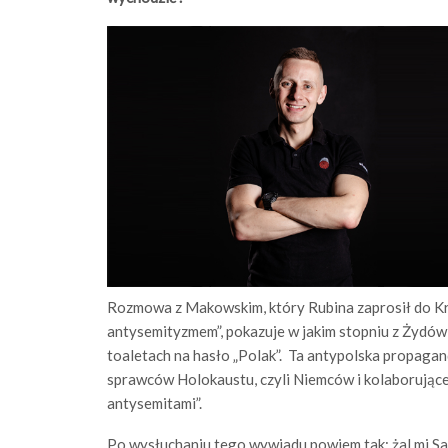
Rozmowa z Makowskim, który Rubina zaprosił do Kr
antysemityzmem”, pokazuje w jakim stopniu z Żydó
toaletach na hasło „Polak”. Ta antypolska propaga
sprawców Holokaustu, czyli Niemców i kolaborujące z
antysemitami”.
Po wysłuchaniu tego wywiadu powiem tak: żal mi Sa