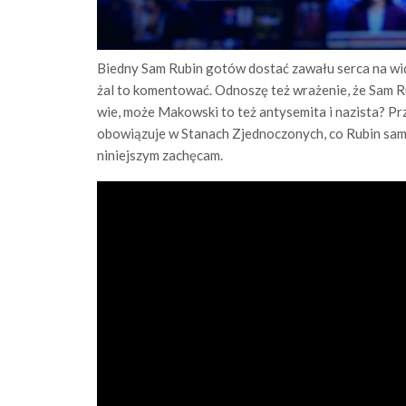
Biedny Sam Rubin gotów dostać zawału serca na wid
żal to komentować. Odnoszę też wrażenie, że Sam 
wie, może Makowski to też antysemita i nazista? Prz
obowiązuje w Stanach Zjednoczonych, co Rubin sam 
niniejszym zachęcam.