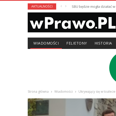
AKTUALNOŚCI
SBU będzie mogła działać 
WIADOMOŚCI
FELIETONY
HISTORIA
Strona główna
Wiadomości
Ukrywający się w toalecie