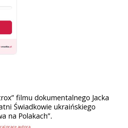
rox” filmu dokumentalnego Jacka
tatni Świadkowie ukraińskiego
wa na Polakach”.
raj pracę autora