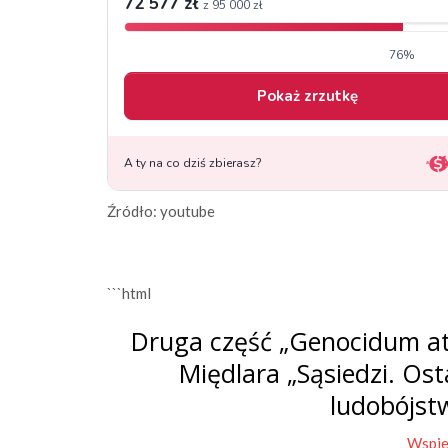
Źródło: youtube
```html
Druga część „Genocidum at
Międlara „Sąsiedzi. Os
ludobójst
Wspie