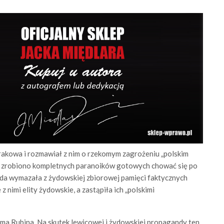
akowa i rozmawiał z nim o rzekomym zagrożeniu „polskim
w zrobiono kompletnych paranoików gotowych chować się po
nda wymazała z żydowskiej zbiorowej pamięci faktycznych
 nimi elity żydowskie, a zastąpiła ich „polskimi
ma Rubina. Na skutek lewicowej i żydowskiej propagandy ten