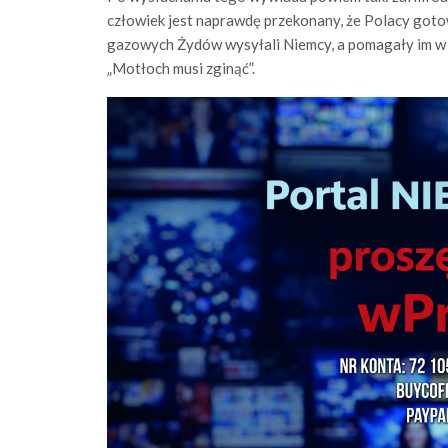
człowiek jest naprawdę przekonany, że Polacy goto
gazowych Żydów wysyłali Niemcy, a pomagały im w t
„Motłoch musi zginąć”.