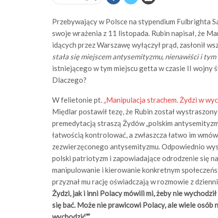
Przebywający w Polsce na stypendium Fulbrighta S
swoje wrażenia z 11 listopada. Rubin napisał, że Mar
idących przez Warszawę wyłączył prąd, zasłonił wszy
stała się miejscem antysemityzmu, nienawiści i tym
istniejącego w tym miejscu getta w czasie II wojny 
Dlaczego?
W felietonie pt.
„Manipulacja strachem. Żydzi w wych
Międlar postawił tezę, że Rubin został wystraszon
premedytacją straszą Żydów „polskim antysemityzme
łatwością kontrolować, a zwłaszcza łatwo im wmówić
zezwierzęconego antysemityzmu. Odpowiednio wyse
polski patriotyzm i zapowiadające odrodzenie się n
manipulowanie i kierowanie konkretnym społeczeństw
przyznał mu rację oświadczają w rozmowie z dzien
Żydzi, jak i inni Polacy mówili mi, żeby nie wychod
się bać. Może nie prawicowi Polacy, ale wiele osób 
wychodzić”.”