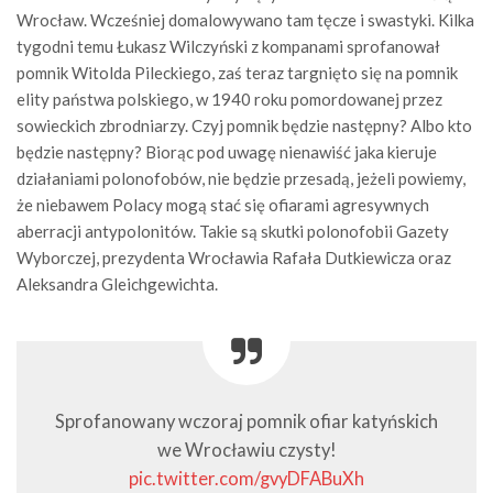
Wrocław. Wcześniej domalowywano tam tęcze i swastyki. Kilka
tygodni temu Łukasz Wilczyński z kompanami sprofanował
pomnik Witolda Pileckiego, zaś teraz targnięto się na pomnik
elity państwa polskiego, w 1940 roku pomordowanej przez
sowieckich zbrodniarzy. Czyj pomnik będzie następny? Albo kto
będzie następny? Biorąc pod uwagę nienawiść jaka kieruje
działaniami polonofobów, nie będzie przesadą, jeżeli powiemy,
że niebawem Polacy mogą stać się ofiarami agresywnych
aberracji antypolonitów. Takie są skutki polonofobii Gazety
Wyborczej, prezydenta Wrocławia Rafała Dutkiewicza oraz
Aleksandra Gleichgewichta.
Sprofanowany wczoraj pomnik ofiar katyńskich
we Wrocławiu czysty!
pic.twitter.com/gvyDFABuXh