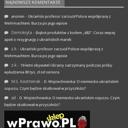
NAJNOWSZE KOMENTARZE
-
anonim
Ukraiński profesor zarzucił Polsce współpracę z
Wehrmachtem. Burza po jego wpisie
Demokryta
-
Bojkot produktów z kodem „482”. Coraz więcej
apeli o rezygnację z ukraińskich marek
z-k
-
Ukraiński profesor zarzucił Polsce współpracę z
Wehrmachtem. Burza po jego wpisie
z-k
-
19-letni obywatel Ukrainy zatrzymany podczas próby
wyłudzenia 80 tys. zł od seniora
M.S. Kazimierak
-
D. Wojciechowska: O niemiecko-ukraińskim
sojuszu. Czym będzie skutkował w przyszłości?
ad
-
D. Wojciechowska: O niemiecko-ukraińskim sojuszu. Czym
będzie skutkował w przyszłości?