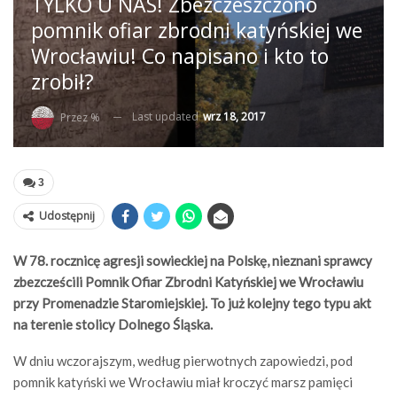
TYLKO U NAS! Zbezczeszczono
pomnik ofiar zbrodni katyńskiej we
Wrocławiu! Co napisano i kto to
zrobił?
Last updated
wrz 18, 2017
Przez %
3
Udostępnij
W 78. rocznicę agresji sowieckiej na Polskę, nieznani sprawcy
zbezcześcili Pomnik Ofiar Zbrodni Katyńskiej we Wrocławiu
przy Promenadzie Staromiejskiej. To już kolejny tego typu akt
na terenie stolicy Dolnego Śląska.
W dniu wczorajszym, według pierwotnych zapowiedzi, pod
pomnik katyński we Wrocławiu miał kroczyć marsz pamięci