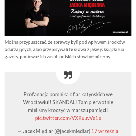
Można przypuszczać, że sprawcy byli pod wpływem środków
odurzających, albo przepisywali te słowa z jakiejś książki lub
gazety, ponieważ ich zasób polskich słów był mizerny.
Profanacja pomnika ofiar katyńskich we
Wrocławiu!! SKANDAL! Tam pierwotnie
mieliśmy kroczyć w marszu pamięci!
pic.twitter.com/VXRuuvVe1e
— Jacek Międlar (@jacekmiedlar)
17 września