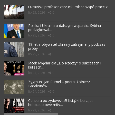
Ukraiński profesor zarzucił Polsce współpracę z…
lip 25, 2026
0
Polska i Ukraina o dalszym wsparciu. Sybiha
podziękował…
lip 25, 2026
0
19-letni obywatel Ukrainy zatrzymany podczas
próby…
lip 25, 2026
0
Jacek Międlar dla „Do Rzeczy” o sukcesach i
kulisach…
lip 24, 2026
0
Zygmunt Jan Rumel – poeta, żołnierz
Batalionów…
lip 24, 2026
0
Cenzura po żydowsku?! Książki burzące
holocaustowe mity…
lip 23, 2026
0