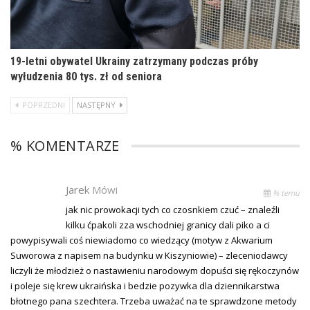
19-letni obywatel Ukrainy zatrzymany podczas próby
wyłudzenia 80 tys. zł od seniora
POPRZEDNI
NASTĘPNY
% KOMENTARZE
Jarek
Mówi
% temu
jak nic prowokacji tych co czosnkiem czuć – znaleźli
kilku ćpakoli zza wschodniej granicy dali piko a ci
powypisywali coś niewiadomo co wiedzący (motyw z Akwarium
Suworowa z napisem na budynku w Kiszyniowie) – zleceniodawcy
liczyli że młodzież o nastawieniu narodowym dopuści się rękoczynów
i poleje się krew ukraińska i bedzie pozywka dla dziennikarstwa
błotnego pana szechtera. Trzeba uważać na te sprawdzone metody