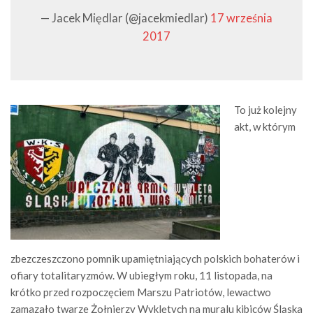
— Jacek Międlar (@jacekmiedlar)
17 września
2017
To już kolejny
akt, w którym
zbezczeszczono pomnik upamiętniających polskich bohaterów i
ofiary totalitaryzmów. W ubiegłym roku, 11 listopada, na
krótko przed rozpoczęciem Marszu Patriotów, lewactwo
zamazało twarze Żołnierzy Wyklętych na muralu kibiców Śląska