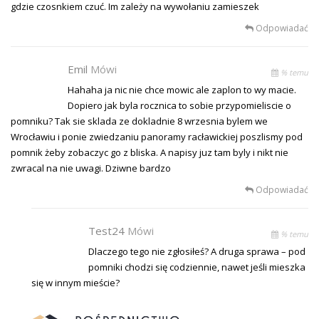
gdzie czosnkiem czuć. Im zależy na wywołaniu zamieszek
Odpowiadać
Emil
Mówi
% temu
Hahaha ja nic nie chce mowic ale zaplon to wy macie.
Dopiero jak byla rocznica to sobie przypomieliscie o
pomniku? Tak sie sklada ze dokladnie 8 wrzesnia bylem we
Wrocławiu i ponie zwiedzaniu panoramy racławickiej poszlismy pod
pomnik żeby zobaczyc go z bliska. A napisy juz tam byly i nikt nie
zwracal na nie uwagi. Dziwne bardzo
Odpowiadać
Test24
Mówi
% temu
Dlaczego tego nie zgłosiłeś? A druga sprawa – pod
pomniki chodzi się codziennie, nawet jeśli mieszka
się w innym mieście?