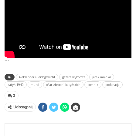
```
Aleksander Gleichgewicht
gazeta wyborcza
jacek międlar
katyń 1940
mural
ofiar zbrodni katyńskich
pomnik
profanacja
3
Udostępnij