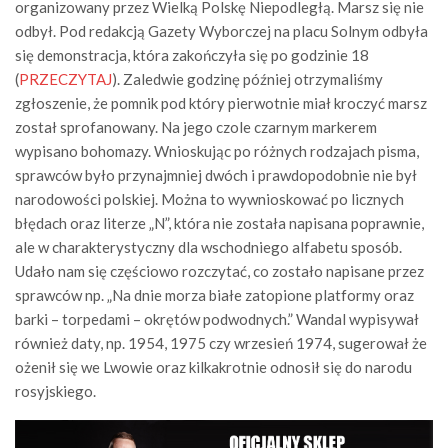
organizowany przez Wielką Polskę Niepodległą. Marsz się nie
odbył. Pod redakcją Gazety Wyborczej na placu Solnym odbyła
się demonstracja, która zakończyła się po godzinie 18
(
PRZECZYTAJ
). Zaledwie godzinę później otrzymaliśmy
zgłoszenie, że pomnik pod który pierwotnie miał kroczyć marsz
został sprofanowany. Na jego czole czarnym markerem
wypisano bohomazy. Wnioskując po różnych rodzajach pisma,
sprawców było przynajmniej dwóch i prawdopodobnie nie był
narodowości polskiej. Można to wywnioskować po licznych
błędach oraz literze „N”, która nie została napisana poprawnie,
ale w charakterystyczny dla wschodniego alfabetu sposób.
Udało nam się częściowo rozczytać, co zostało napisane przez
sprawców np. „Na dnie morza białe zatopione platformy oraz
barki – torpedami – okrętów podwodnych.” Wandal wypisywał
również daty, np. 1954, 1975 czy wrzesień 1974, sugerował że
ożenił się we Lwowie oraz kilkakrotnie odnosił się do narodu
rosyjskiego.