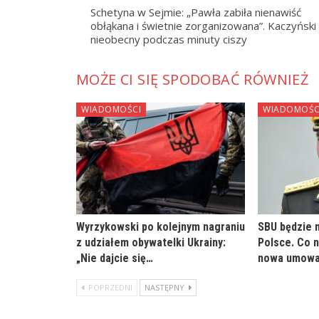
Schetyna w Sejmie: „Pawła zabiła nienawiść
obłąkana i świetnie zorganizowana”. Kaczyński
nieobecny podczas minuty ciszy
MOŻE CI SIĘ SPODOBAĆ RÓWNIEŻ
WIADOMOŚCI
WIADOMOŚC
Wyrzykowski po kolejnym nagraniu
SBU będzie 
z udziałem obywatelki Ukrainy:
Polsce. Co 
„Nie dajcie się…
nowa umow
POPRZEDNI
NASTĘPNY