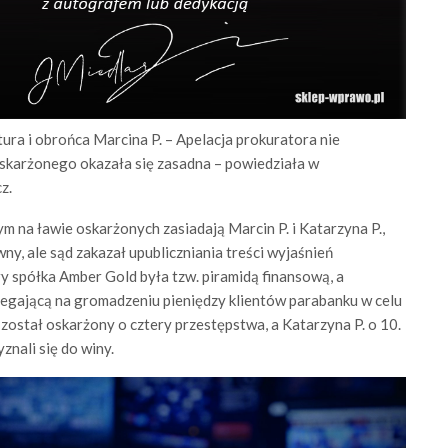
a i obrońca Marcina P. – Apelacja prokuratora nie
oskarżonego okazała się zasadna – powiedziała w
z.
 na ławie oskarżonych zasiadają Marcin P. i Katarzyna P.,
ny, ale sąd zakazał upubliczniania treści wyjaśnień
 spółka Amber Gold była tzw. piramidą finansową, a
legającą na gromadzeniu pieniędzy klientów parabanku w celu
został oskarżony o cztery przestępstwa, a Katarzyna P. o 10.
znali się do winy.