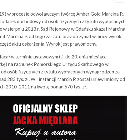
19) w procesie odwoławczym twórcę Amber Gold Marcina P.,
 podatek dochodowy od osób fizycznych z tytułu wypłacanych
e w sierpniu 2018 r. Sąd Rejonowy w Gdańsku skazał Marcina
nnił Marcina P. od tego zarzutu oraz utrzymał w mocy wyrok
część aktu oskarżenia. Wyrok jest prawomocny.
płacał w terminie ustawowym (tj. do 20. dnia miesiąca
czkę) na rachunek Pomorskiego Urzędu Skarbowego w
od osób fizycznych z tytułu wypłaconych wynagrodzeń za
nad 283 tys. zł. W I instancji Marcin P. został uniewinniony od
ach 2010-2011 na kwotę ponad 570 tys. zł.