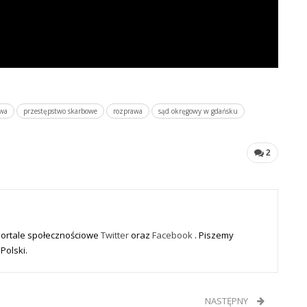
owa
przestępstwo skarbowe
rozprawa
sąd okręgowy w gdańsku
2
portale społecznościowe
Twitter
oraz
Facebook
. Piszemy
Polski.
NASTĘPNY