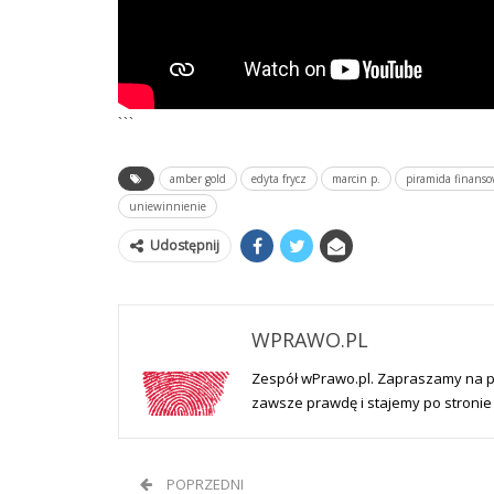
```
amber gold
edyta frycz
marcin p.
piramida finans
uniewinnienie
Udostępnij
WPRAWO.PL
Zespół wPrawo.pl. Zapraszamy na 
zawsze prawdę i stajemy po stronie 
POPRZEDNI