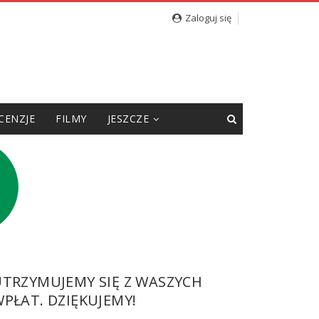
cję”
Zaloguj się
CENZJE
FILMY
JESZCZE
UTRZYMUJEMY SIĘ Z WASZYCH
PŁAT. DZIĘKUJEMY!