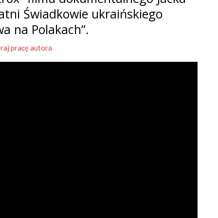
tatni Świadkowie ukraińskiego
wa na Polakach”.
raj pracę autora