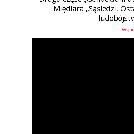
Międlara „Sąsiedzi. Os
ludobójst
Wspie