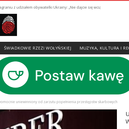
raniu z udziałem obywatelki Ukrainy: „Nie dajcie się wciągnąć w prowoka
ŚWIADKOWIE RZEZI WOŁYŃSKIEJ
MUZYKA, KULTURA I RE
mocnie uniewinniony od zarzutu popełnienia przestępstw skarbowych
W