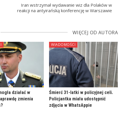
Iran wstrzymał wydawanie wiz dla Polaków w
reakcji na antyirańską konferencję w Warszawie
WIĘCEJ OD AUTORA
I
WIADOMOŚCI
mogła działać w
Śmierć 31-latki w policyjnej celi.
naprawdę zmienia
Policjantka miała udostępnić
a?
zdjęcia w WhatsAppie