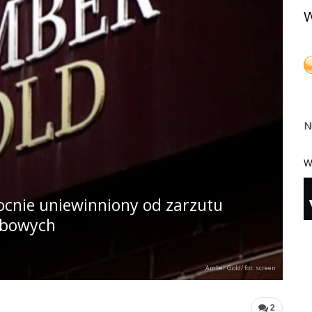
W
N
W
nie uniewinniony od zarzutu
rbowych
Amber Gold/ fot. screen
2