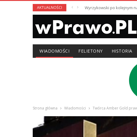
AKTUALNOŚCI
Wyrzykowski po kolejnym nag
WIADOMOŚCI
FELIETONY
HISTORIA
Strona główna
Wiadomości
Twórca Amber Gold prawo