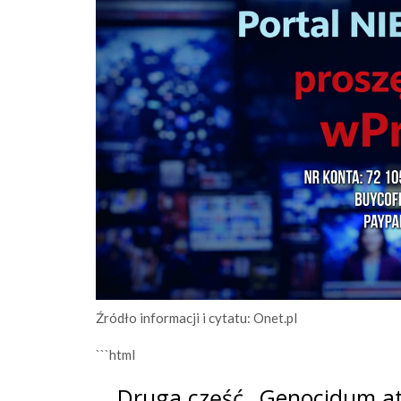
Źródło informacji i cytatu: Onet.pl
```html
Druga część „Genocidum at