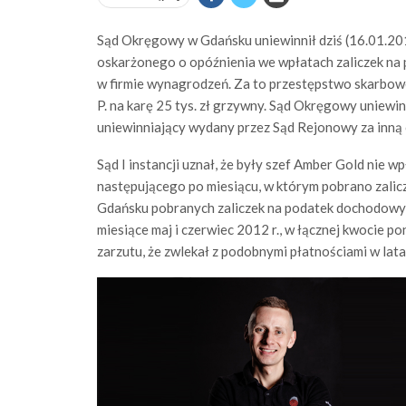
Sąd Okręgowy w Gdańsku uniewinnił dziś (16.01.20
oskarżonego o opóźnienia we wpłatach zaliczek na
w firmie wynagrodzeń. Za to przestępstwo skarbow
P. na karę 25 tys. zł grzywny. Sąd Okręgowy uniewi
uniewinniający wydany przez Sąd Rejonowy za inną 
Sąd I instancji uznał, że były szef Amber Gold nie w
następującego po miesiącu, w którym pobrano zali
Gdańsku pobranych zaliczek na podatek dochodowy 
miesiące maj i czerwiec 2012 r., w łącznej kwocie po
zarzutu, że zwlekał z podobnymi płatnościami w lat