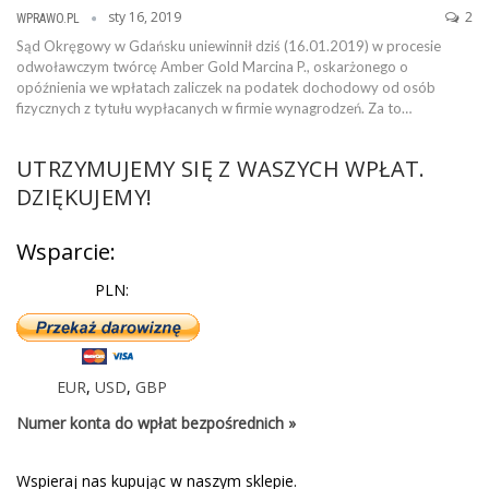
sty 16, 2019
2
WPRAWO.PL
Sąd Okręgowy w Gdańsku uniewinnił dziś (16.01.2019) w procesie
odwoławczym twórcę Amber Gold Marcina P., oskarżonego o
opóźnienia we wpłatach zaliczek na podatek dochodowy od osób
fizycznych z tytułu wypłacanych w firmie wynagrodzeń. Za to…
UTRZYMUJEMY SIĘ Z WASZYCH WPŁAT.
DZIĘKUJEMY!
Wsparcie:
PLN:
EUR
,
USD
,
GBP
Numer konta do wpłat bezpośrednich »
Wspieraj nas kupując w naszym sklepie.