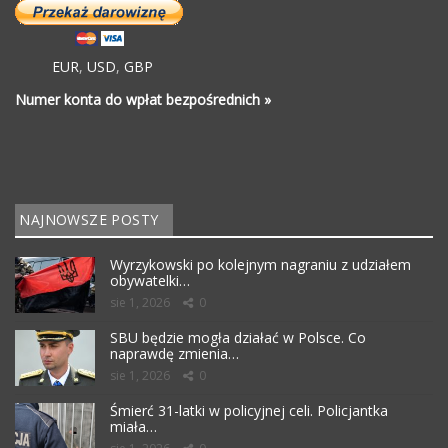
EUR
,
USD
,
GBP
Numer konta do wpłat bezpośrednich »
NAJNOWSZE POSTY
Wyrzykowski po kolejnym nagraniu z udziałem
obywatelki…
sie 1, 2026
0
SBU będzie mogła działać w Polsce. Co
naprawdę zmienia…
sie 1, 2026
0
Śmierć 31-latki w policyjnej celi. Policjantka
miała…