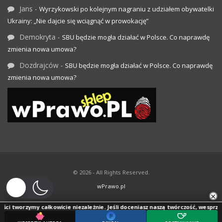
Jans
-
Wyrzykowski po kolejnym nagraniu z udziałem obywatelki
Ukrainy: „Nie dajcie się wciągnąć w prowokację”
Demokryta
-
SBU będzie mogła działać w Polsce. Co naprawdę
zmienia nowa umowa?
Dozdrajców
-
SBU będzie mogła działać w Polsce. Co naprawdę
zmienia nowa umowa?
© 2026 - All Rights Reserved.
wPrawo.pl
×
ci tworzymy całkowicie niezależnie. Jeśli doceniasz naszą twórczość, wesprzyj j