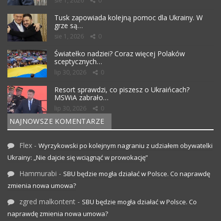
sie 1, 2026
0
Tusk zapowiada kolejną pomoc dla Ukrainy. W
grze są…
sie 1, 2026
0
Światełko nadziei? Coraz więcej Polaków
sceptycznych…
lip 30, 2026
0
Resort sprawdzi, co piszesz o Ukraińcach?
MSWiA zabrało…
lip 30, 2026
0
NAJNOWSZE KOMENTARZE
Flex
-
Wyrzykowski po kolejnym nagraniu z udziałem obywatelki
Ukrainy: „Nie dajcie się wciągnąć w prowokację”
Hammurabi
-
SBU będzie mogła działać w Polsce. Co naprawdę
zmienia nowa umowa?
zgred malkontent
-
SBU będzie mogła działać w Polsce. Co
naprawdę zmienia nowa umowa?