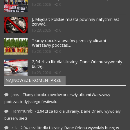
lip 23, 2026
0
J. Międlar: Polskie miasta powinny natychmiast
zerwać…
lip 23, 2026
0
Tłumy obcokrajowców przeszły ulicami
Warszawy podczas…
lip 23, 2026
0
2,94 zł za litr dla Ukrainy. Dane Orlenu wywołały
burzę…
lip 23, 2026
0
NAJNOWSZE KOMENTARZE
Jans
-
Tłumy obcokrajowców przeszły ulicami Warszawy
podczas indyjskiego festiwalu
Hammurabi
-
2,94 zł za litr dla Ukrainy. Dane Orlenu wywołały
burzę w sieci
z-k
-
2,94 zł za litr dla Ukrainy. Dane Orlenu wywołały burzę w