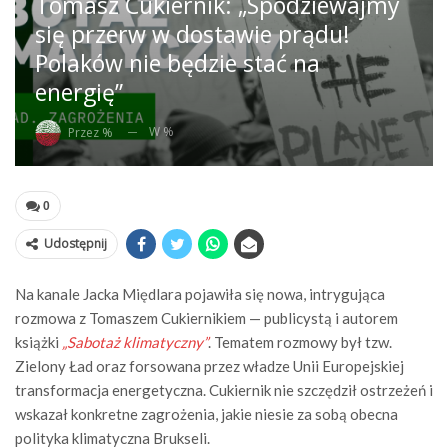
Tomasz Cukiernik: „Spodziewajmy
się przerw w dostawie prądu!
Polaków nie będzie stać na
energię”
W %
Przez %
0
Udostępnij
Na kanale Jacka Międlara pojawiła się nowa, intrygująca
rozmowa z Tomaszem Cukiernikiem — publicystą i autorem
książki
„Sabotaż klimatyczny”
. Tematem rozmowy był tzw.
Zielony Ład oraz forsowana przez władze Unii Europejskiej
transformacja energetyczna. Cukiernik nie szczędził ostrzeżeń i
wskazał konkretne zagrożenia, jakie niesie za sobą obecna
polityka klimatyczna Brukseli.