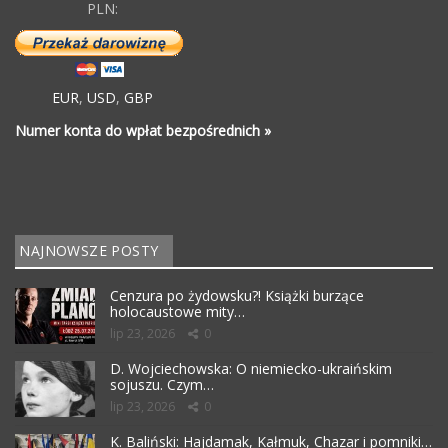
PLN:
EUR
,
USD
,
GBP
Numer konta do wpłat bezpośrednich »
NAJNOWSZE POSTY
Cenzura po żydowsku?! Książki burzące
holocaustowe mity…
lip 23, 2026
0
D. Wojciechowska: O niemiecko-ukraińskim
sojuszu. Czym…
lip 23, 2026
0
K. Baliński: Hajdamak, Kałmuk, Chazar i pomniki…