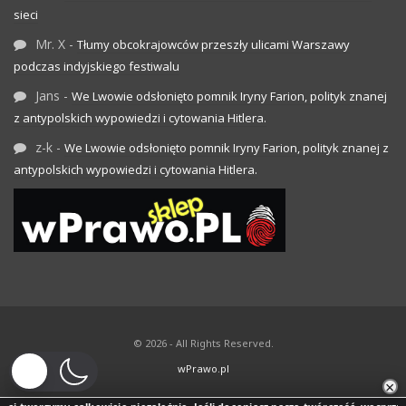
sieci
Mr. X
-
Tłumy obcokrajowców przeszły ulicami Warszawy
podczas indyjskiego festiwalu
Jans
-
We Lwowie odsłonięto pomnik Iryny Farion, polityk znanej
z antypolskich wypowiedzi i cytowania Hitlera.
z-k
-
We Lwowie odsłonięto pomnik Iryny Farion, polityk znanej z
antypolskich wypowiedzi i cytowania Hitlera.
© 2026 - All Rights Reserved.
wPrawo.pl
×