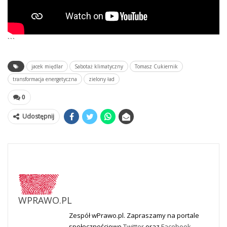
```
jacek międlar
Sabotaż klimatyczny
Tomasz Cukiernik
transformacja energetyczna
zielony ład
0
Udostępnij
WPRAWO.PL
Zespół wPrawo.pl. Zapraszamy na portale
społecznościowe
Twitter
oraz
Facebook
.