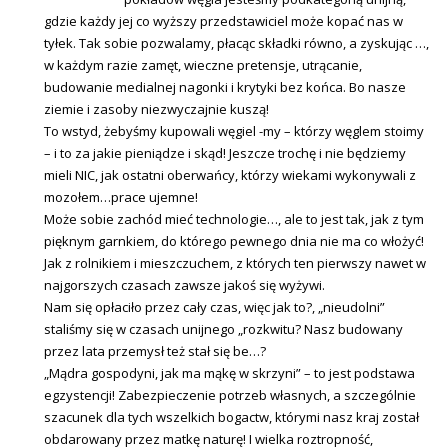
gdzie każdy jej co wyższy przedstawiciel może kopać nas w
tyłek. Tak sobie pozwalamy, płacąc składki równo, a zyskując …,
w każdym razie zamęt, wieczne pretensje, utrącanie,
budowanie medialnej nagonki i krytyki bez końca. Bo nasze
ziemie i zasoby niezwyczajnie kuszą!
To wstyd, żebyśmy kupowali węgiel -my – którzy węglem stoimy
– i to za jakie pieniądze i skąd! Jeszcze trochę i nie będziemy
mieli NIC, jak ostatni oberwańcy, którzy wiekami wykonywali z
mozołem…prace ujemne!
Może sobie zachód mieć technologie…, ale to jest tak, jak z tym
pięknym garnkiem, do którego pewnego dnia nie ma co włożyć!
Jak z rolnikiem i mieszczuchem, z których ten pierwszy nawet w
najgorszych czasach zawsze jakoś się wyżywi.
Nam się opłaciło przez cały czas, więc jak to?, „nieudolni”
staliśmy się w czasach unijnego „rozkwitu? Nasz budowany
przez lata przemysł też stał się be…?
„Mądra gospodyni, jak ma mąkę w skrzyni” – to jest podstawa
egzystencji! Zabezpieczenie potrzeb własnych, a szczególnie
szacunek dla tych wszelkich bogactw, którymi nasz kraj został
obdarowany przez matkę naturę! I wielka roztropność,