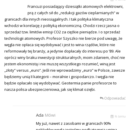
Francuzi posiadający dziesiątki atomowych elektrowni,
prą z całych sił do „redukcji gazów cieplarnianych” w
granicach dla innych nieosiągalnych. I tak polityka klimatyczna
wchodzi w korelację z polityką ekonomiczną. Chodzi rzecz jasna o
sprzedaż tzw. limitów emisji CO2 za ciężkie pieniądze. I o sprzedaż
technologii atomowych. Profesor Szyszko nie bierze pod uwagę, że
węgla nie opłaca się wydobywać i jest to wina rządów, które nie
reformowały tej branży, a jedynie dopłacały do interesu po ’89. Ale
oprócz winy braku inwestycji strukturalnych, moim zdaniem, choć nie
jestem ekonomistą i nie muszę wszystkiego rozumieć, winą jest
„złoty” versus „euro”. Jeśli nie wprowadzimy „euro” w Polsce, zawsze
będziemy unią II kategorii – moralnie i gospodarczo. I węgla nie
będzie opłacało się wydobywać. Geotermia panie profesorze to
nasza polisa ubezpieczeniowa, jak się klimat oziębi.
Odpowiadać
Ada
Mówi
% temu
My już, nawet z zasobami w granicach 90%
pokładów węgla jesteśmy podkategorią unijną,