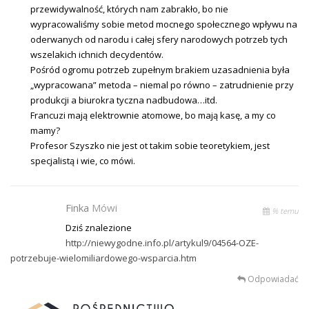
przewidywalność, których nam zabrakło, bo nie
wypracowaliśmy sobie metod mocnego społecznego wpływu na
oderwanych od narodu i całej sfery narodowych potrzeb tych
wszelakich ichnich decydentów.
Pośród ogromu potrzeb zupełnym brakiem uzasadnienia była
„wypracowana” metoda – niemal po równo – zatrudnienie przy
produkcji a biurokra tyczna nadbudowa…itd.
Francuzi mają elektrownie atomowe, bo mają kasę, a my co
mamy?
Profesor Szyszko nie jest ot takim sobie teoretykiem, jest
specjalistą i wie, co mówi.
Finka
Mówi
% temu
Dziś znalezione
http://niewygodne.info.pl/artykul9/04564-OZE-
potrzebuje-wielomiliardowego-wsparcia.htm
Odpowiadać