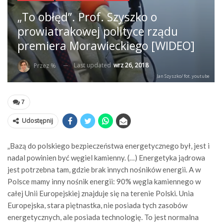
„To obłęd”. Prof. Szyszko o
prowiatrakowej polityce rządu
premiera Morawieckiego [WIDEO]
Last updated
wrz 26, 2018
Przez %
Jan Szyszko/ fot. youtube
7
Udostępnij
„Bazą do polskiego bezpieczeństwa energetycznego był, jest i
nadal powinien być węgiel kamienny. (…) Energetyka jądrowa
jest potrzebna tam, gdzie brak innych nośników energii. A w
Polsce mamy inny nośnik energii: 90% węgla kamiennego w
całej Unii Europejskiej znajduje się na terenie Polski. Unia
Europejska, stara piętnastka, nie posiada tych zasobów
energetycznych, ale posiada technologię. To jest normalna