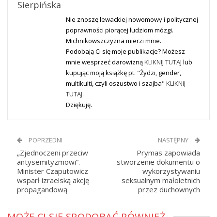
Sierpińska
Nie znoszę lewackiej nowomowy i politycznej
poprawności piorącej ludziom mózgi.
Michnikowszczyzna mierzi mnie.
Podobają Ci się moje publikacje? Możesz
mnie wesprzeć darowizną
KLIKNIJ TUTAJ
lub
kupując moją książkę pt. "Żydzi, gender,
multikulti, czyli oszustwo i szajba"
KLIKNIJ
TUTAJ
.
Dziękuję.
POPRZEDNI
NASTĘPNY
„Zjednoczeni przeciw
Prymas zapowiada
antysemityzmowi”.
stworzenie dokumentu o
Minister Czaputowicz
wykorzystywaniu
wsparł izraelską akcję
seksualnym małoletnich
propagandową
przez duchownych
MOŻE CI SIĘ SPODOBAĆ RÓWNIEŻ