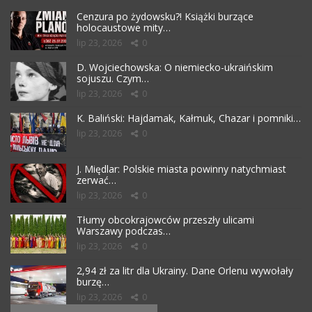
Cenzura po żydowsku?! Książki burzące
holocaustowe mity…
lip 23, 2026
0
D. Wojciechowska: O niemiecko-ukraińskim
sojuszu. Czym…
lip 23, 2026
0
K. Baliński: Hajdamak, Kałmuk, Chazar i pomniki…
lip 23, 2026
0
J. Międlar: Polskie miasta powinny natychmiast
zerwać…
lip 23, 2026
0
Tłumy obcokrajowców przeszły ulicami
Warszawy podczas…
lip 23, 2026
0
2,94 zł za litr dla Ukrainy. Dane Orlenu wywołały
burzę…
lip 23, 2026
0