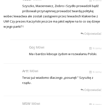
% temu
Szyszko, Macierewicz, Ziobro i Szydło prowadzili bądź
próbowali przynajmniej prowadzić twardą politykę
wobec lewactwa ale zostali zastąpieni przez lewackich klakierów z
UW! Czy prezes Kaczyński jeszcze ma jakiś wpływ na to co się dzieje
w jego partii? !
Odpowiadać
Goj
Mówi
% temu
Ma i bardzo kibicuje żydom w rozwalaniu Polski.
Artt
Mówi
% temu
Teraz już wiadomo dlaczego „posunęli ” Szyszkę z
rządu .
Odpowiadać
MSW
Mówi
% temu