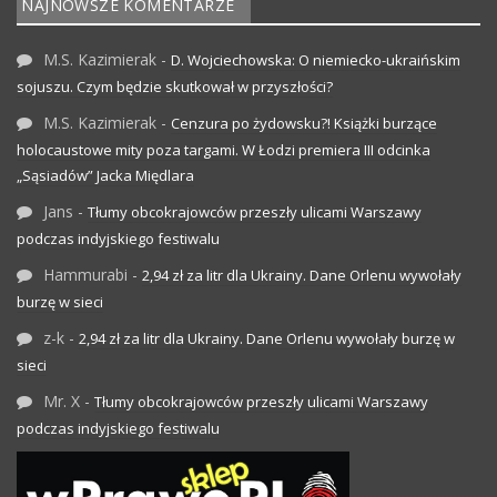
NAJNOWSZE KOMENTARZE
M.S. Kazimierak
-
D. Wojciechowska: O niemiecko-ukraińskim
sojuszu. Czym będzie skutkował w przyszłości?
M.S. Kazimierak
-
Cenzura po żydowsku?! Książki burzące
holocaustowe mity poza targami. W Łodzi premiera III odcinka
„Sąsiadów” Jacka Międlara
Jans
-
Tłumy obcokrajowców przeszły ulicami Warszawy
podczas indyjskiego festiwalu
Hammurabi
-
2,94 zł za litr dla Ukrainy. Dane Orlenu wywołały
burzę w sieci
z-k
-
2,94 zł za litr dla Ukrainy. Dane Orlenu wywołały burzę w
sieci
Mr. X
-
Tłumy obcokrajowców przeszły ulicami Warszawy
podczas indyjskiego festiwalu