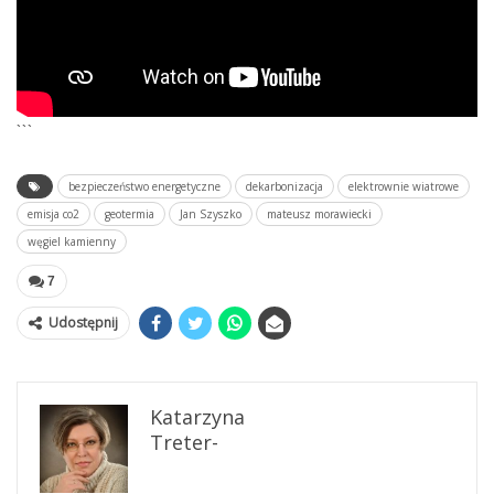
```
bezpieczeństwo energetyczne
dekarbonizacja
elektrownie wiatrowe
emisja co2
geotermia
Jan Szyszko
mateusz morawiecki
węgiel kamienny
7
Udostępnij
Katarzyna
Treter-