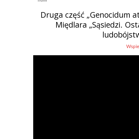
Druga część „Genocidum at
Międlara „Sąsiedzi. Os
ludobójst
Wspie