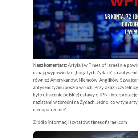
Nasz komentarz:
Artykuł w Times of Israel nie powi
uznają wypowiedź o „bogatych Żydach” za antysemic
również Amerykanów, Niemców, Anglików, Szwajcarów.
antysemityzmu poszła w ruch. Przy okazji czytelnicy
było utrącenie polskiej ustawy o IPN i interpretacj
nazistami w zbrodni na Żydach. Jedno, co w tym art
niedopatrzenie?
Źródło informacji i cytatów: timesofisrael.com