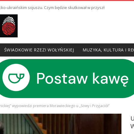
cko-ukraińskim sojuszu. Czym będzie skutkował w przyszłości?
ŚWIADKOWIE RZEZI WOŁYŃSKIEJ
MUZYKA, KULTURA I RE
mickiej” wypowiedzi premiera Morawieckiego u „Sowy i Przyjaciół”
W