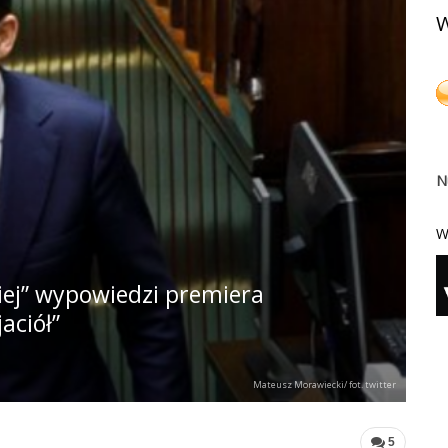
W
N
W
kiej” wypowiedzi premiera
aciół”
Mateusz Morawiecki/ fot. twitter
5