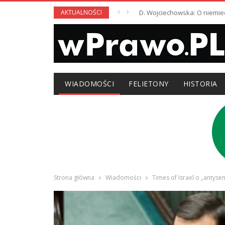
AKTUALNOŚCI
D. Wojciechowska: O niemie
WIADOMOŚCI
FELIETONY
HISTORIA
Strona główna
Wiadomości
Times of Israel o „antyse