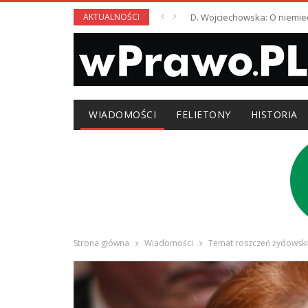
AKTUALNOŚCI
D. Wojciechowska: O niemie
WIADOMOŚCI
FELIETONY
HISTORIA
Strona główna
Wiadomości
Temat roszczeń żydowskic