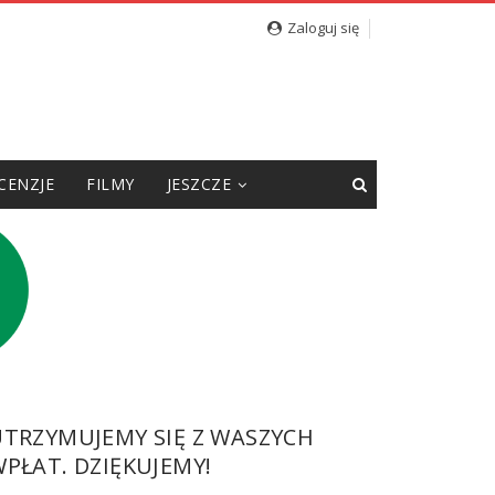
Zaloguj się
CENZJE
FILMY
JESZCZE
UTRZYMUJEMY SIĘ Z WASZYCH
PŁAT. DZIĘKUJEMY!