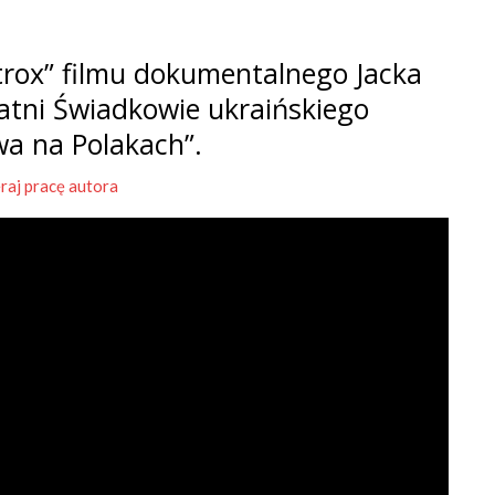
rox” filmu dokumentalnego Jacka
tatni Świadkowie ukraińskiego
wa na Polakach”.
raj pracę autora