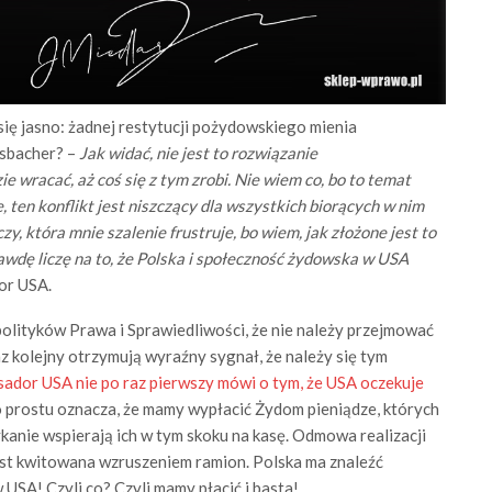
się jasno: żadnej restytucji pożydowskiego mienia
sbacher? –
Jak widać, nie jest to rozwiązanie
ie wracać, aż coś się z tym zrobi. Nie wiem co, bo to temat
 ten konflikt jest niszczący dla wszystkich biorących w nim
eczy, która mnie szalenie frustruje, bo wiem, jak złożone jest to
awdę liczę na to, że Polska i społeczność żydowska w USA
or USA.
polityków Prawa i Sprawiedliwości, że nie należy przejmować
z kolejny otrzymują wyraźny sygnał, że należy się tym
ador USA nie po raz pierwszy mówi o tym, że USA oczekuje
 prostu oznacza, że mamy wypłacić Żydom pieniądze, których
ykanie wspierają ich w tym skoku na kasę. Odmowa realizacji
st kwitowana wzruszeniem ramion. Polska ma znaleźć
USA! Czyli co? Czyli mamy płacić i basta!