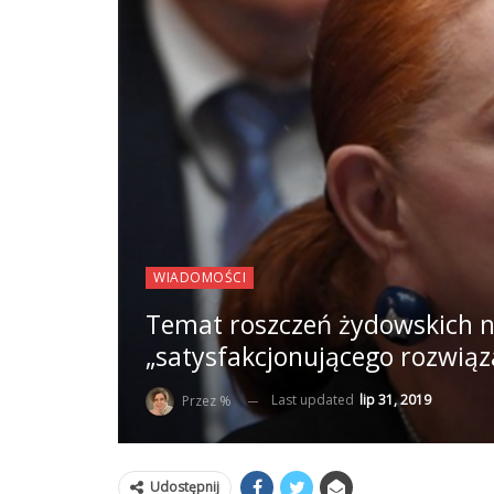
WIADOMOŚCI
Temat roszczeń żydowskich n
„satysfakcjonującego rozwiąz
Last updated
lip 31, 2019
Przez %
Udostępnij