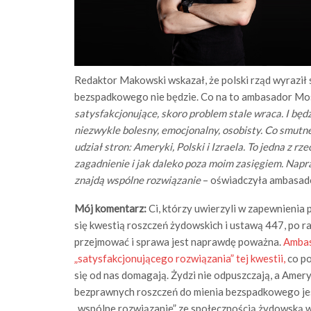
Redaktor Makowski wskazał, że polski rząd wyraził 
bezspadkowego nie będzie. Co na to ambasador Mo
satysfakcjonujące, skoro problem stale wraca. I będz
niezwykle bolesny, emocjonalny, osobisty. Co smutne,
udział stron: Ameryki, Polski i Izraela. To jedna z rz
zagadnienie i jak daleko poza moim zasięgiem. Napr
znajdą wspólne rozwiązanie
– oświadczyła ambasad
Mój komentarz:
Ci, którzy uwierzyli w zapewnienia 
się kwestią roszczeń żydowskich i ustawą 447, po ra
przejmować i sprawa jest naprawdę poważna.
Ambas
„satysfakcjonującego rozwiązania” tej kwestii,
co po
się od nas domagają. Żydzi nie odpuszczają, a Amer
bezprawnych roszczeń do mienia bezspadkowego je
„wspólne rozwiązanie” ze społecznością żydowską w 