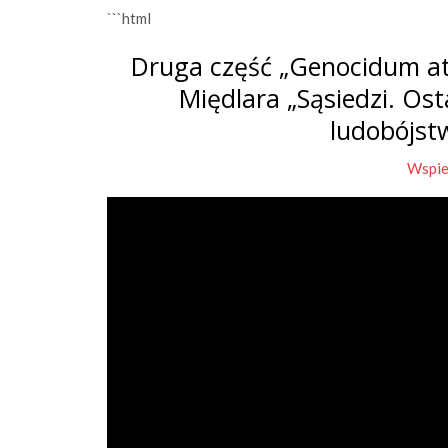
```html
Druga część „Genocidum at
Międlara „Sąsiedzi. Os
ludobójst
Wspie