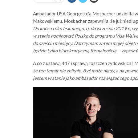
Ambasador USA Georgette’a Mosbacher udzieliła w
Makowskiemu. Mosbacher zapewniła, że już niedługo
Do końca roku fiskalnego, tj. do września 2019 r., 
w stanie nominować Polskę do programu Visa Waive
do sześciu miesięcy. Dotrzymam zatem mojej obietnic
będzie tylko biurokratyczną formalnością
–
zapewni
A co z ustawą 447 i sprawą roszczeń żydowskich? M
że ten temat nie zniknie. Być może nigdy, a na pewno 
jestem w stanie jako ambasador rozwiązać tego spor