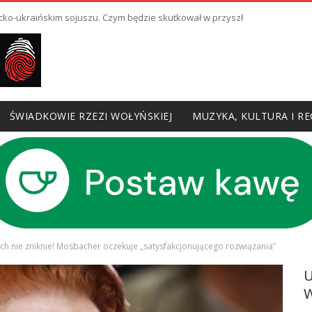
cko-ukraińskim sojuszu. Czym będzie skutkował w przyszłości?
ŚWIADKOWIE RZEZI WOŁYŃSKIEJ
MUZYKA, KULTURA I RE
h nie zniknie! Mosbacher oczekuje „satysfakcjonującego rozwiązania”
W