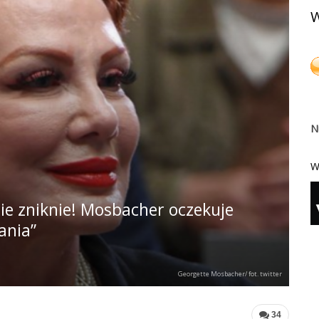
W
N
W
ie zniknie! Mosbacher oczekuje
ania”
Georgette Mosbacher/ fot. twitter
34