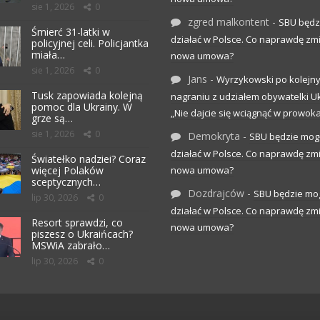
sie 1, 2026
0
zgred malkontent
-
SBU będz
Śmierć 31-latki w
działać w Polsce. Co naprawdę zm
policyjnej celi. Policjantka
miała…
nowa umowa?
sie 1, 2026
0
Jans
-
Wyrzykowski po kolejn
Tusk zapowiada kolejną
nagraniu z udziałem obywatelki Uk
pomoc dla Ukrainy. W
„Nie dajcie się wciągnąć w prowoka
grze są…
sie 1, 2026
0
Demokryta
-
SBU będzie mog
działać w Polsce. Co naprawdę zm
Światełko nadziei? Coraz
więcej Polaków
nowa umowa?
sceptycznych…
Dozdrajców
-
SBU będzie mo
lip 30, 2026
0
działać w Polsce. Co naprawdę zm
Resort sprawdzi, co
nowa umowa?
piszesz o Ukraińcach?
MSWiA zabrało…
lip 30, 2026
0