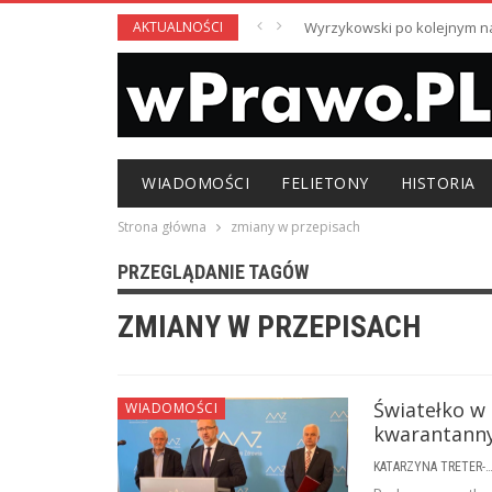
AKTUALNOŚCI
Wyrzykowski po kolejnym nag
WIADOMOŚCI
FELIETONY
HISTORIA
Strona główna
zmiany w przepisach
PRZEGLĄDANIE TAGÓW
ZMIANY W PRZEPISACH
Światełko w
WIADOMOŚCI
kwarantanny 
KATARZYNA TRETER-SIERPI