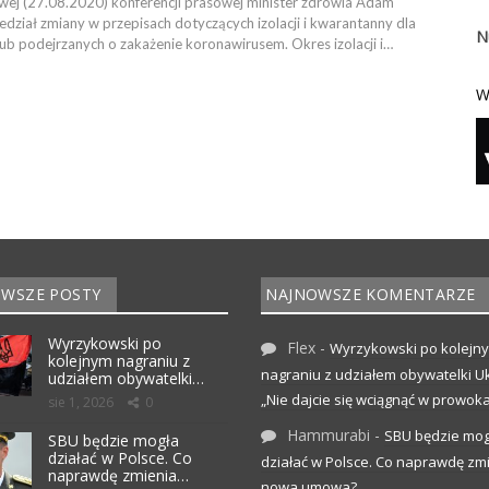
ej (27.08.2020) konferencji prasowej minister zdrowia Adam
edział zmiany w przepisach dotyczących izolacji i kwarantanny dla
N
ub podejrzanych o zakażenie koronawirusem. Okres izolacji i…
W
WSZE POSTY
NAJNOWSZE KOMENTARZE
Wyrzykowski po
Flex
-
Wyrzykowski po kolejn
kolejnym nagraniu z
nagraniu z udziałem obywatelki Uk
udziałem obywatelki…
„Nie dajcie się wciągnąć w prowoka
sie 1, 2026
0
Hammurabi
-
SBU będzie mog
SBU będzie mogła
działać w Polsce. Co
działać w Polsce. Co naprawdę zm
naprawdę zmienia…
nowa umowa?