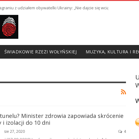
raniu z udziałem obywatelki Ukrainy: „Nie dajcie się wciągnąć w prowoka
ŚWIADKOWIE RZEZI WOŁYŃSKIEJ
MUZYKA, KULTURA I RE
W
W
 tunelu? Minister zdrowia zapowiada skrócenie
i izolacji do 10 dni
sie 27, 2020
4
ŃSKA