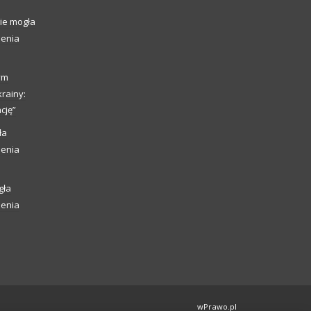
ie mogła
ienia
ym
rainy:
cję”
ła
ienia
gła
ienia
wPrawo.pl