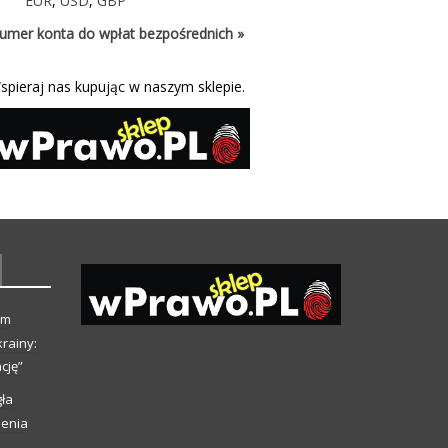
EUR
,
USD
,
GBP
umer konta do wpłat bezpośrednich »
spieraj nas kupując w naszym sklepie.
ym
rainy:
cję”
ła
ienia