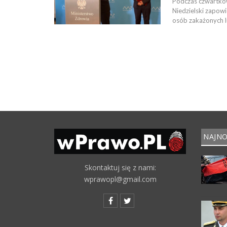
Podczas czwartkow
Niedzielski zapowi
osób zakażonych l
NAJNO
Skontaktuj się z nami:
wprawopl@gmail.com