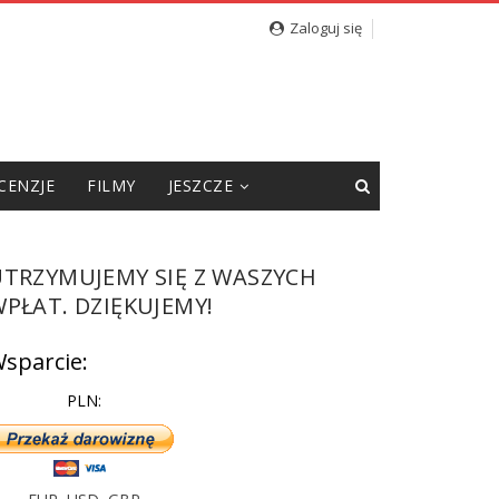
cję”
Zaloguj się
CENZJE
FILMY
JESZCZE
UTRZYMUJEMY SIĘ Z WASZYCH
PŁAT. DZIĘKUJEMY!
sparcie:
PLN: