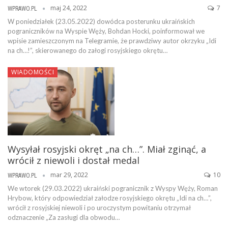
maj 24, 2022
7
WPRAWO.PL
W poniedziałek (23.05.2022) dowódca posterunku ukraińskich
pograniczników na Wyspie Węży, Bohdan Hocki, poinformował we
wpisie zamieszczonym na Telegramie, że prawdziwy autor okrzyku „Idi
na ch…!”, skierowanego do załogi rosyjskiego okrętu…
WIADOMOŚCI
Wysyłał rosyjski okręt „na ch…”. Miał zginąć, a
wrócił z niewoli i dostał medal
mar 29, 2022
10
WPRAWO.PL
We wtorek (29.03.2022) ukraiński pogranicznik z Wyspy Węży, Roman
Hrybow, który odpowiedział załodze rosyjskiego okrętu „Idi na ch…”,
wrócił z rosyjskiej niewoli i po uroczystym powitaniu otrzymał
odznaczenie „Za zasługi dla obwodu…