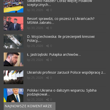
Światełko nadziei? Coraz więcej Polaków
sceptycznych…
lip 30, 2026
0
Resort sprawdzi, co piszesz o Ukraińcach?
MSWiA zabrało…
lip 30, 2026
0
D. Wojciechowska: Ile przecierpieli kresowi
Polacy,…
lip 29, 2026
0
Ł. Jastrzębski: Pułapka archiwów…
lip 29, 2026
0
Ukraiński profesor zarzucił Polsce współpracę z…
lip 25, 2026
0
Polska i Ukraina o dalszym wsparciu. Sybiha
podziękował…
lip 25, 2026
0
NAJNOWSZE KOMENTARZE