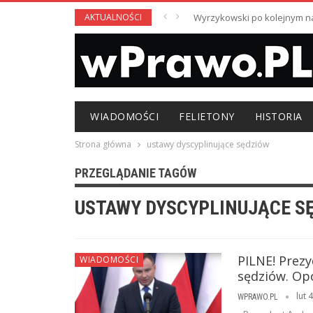
AKTUALNOŚCI
Wyrzykowski po kolejnym nag
WIADOMOŚCI
FELIETONY
HISTORIA
Strona główna
ustawy dyscyplinujące sędziów
PRZEGLĄDANIE TAGÓW
USTAWY DYSCYPLINUJĄCE S
PILNE! Prez
WIADOMOŚCI
sędziów. Op
lut 
WPRAWO.PL