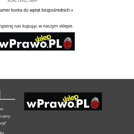
EUR
,
USD
,
GBP
umer konta do wpłat bezpośrednich »
spieraj nas kupując w naszym sklepie.
ym
rainy:
cję”
ła