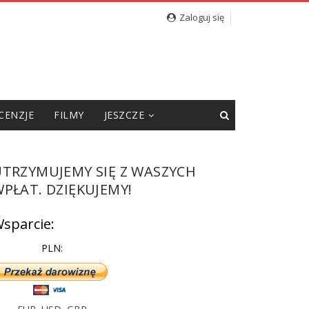
cję”
Zaloguj się
CENZJE
FILMY
JESZCZE
UTRZYMUJEMY SIĘ Z WASZYCH
PŁAT. DZIĘKUJEMY!
sparcie:
PLN: