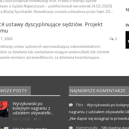
ej Duda podpisał nowelizację m.in. Prawa o ustroju sądów
stawy o Sądzie Najwyższym – poinformował we wtorek (4.02.2020)
N
ta Błażej Spychalski. Nowelizacja została uchwalona przez Sejm 20…
ił ustawy dyscyplinujące sędziów. Projekt
W
jmu
17, 2020
2
welizację ustaw sądowych wprowadzającą odpowiedzialność
iów za działania lub zaniechania mogące uniemożliwić lub istotnie
owanie wymiaru sprawiedliwości, za działania kwestionujące…
WSZE POSTY
NAJNOWSZE KOMENTARZE
Wyrzykowski po
Flex
-
Wyrzykowski po kolejn
kolejnym nagraniu z
nagraniu z udziałem obywatelki Uk
udziałem obywatelki…
„Nie dajcie się wciągnąć w prowoka
sie 1, 2026
0
Hammurabi
-
SBU będzie mog