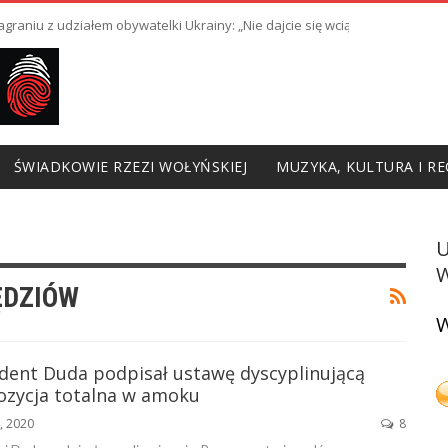
raniu z udziałem obywatelki Ukrainy: „Nie dajcie się wciągnąć w prowoka
ŚWIADKOWIE RZEZI WOŁYŃSKIEJ
MUZYKA, KULTURA I RE
W
ĘDZIÓW
W
ydent Duda podpisał ustawę dyscyplinującą
ozycja totalna w amoku
4, 2020
8