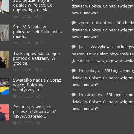
SBU będzie mogła
działać w Polsce. Co
działać w Polsce. Co naprawdę zm
naprawdę zmienia…
nowa umowa?
sie 1, 2026
0
zgred malkontent
-
SBU będz
Śmierć 31-latki w
działać w Polsce. Co naprawdę zm
policyjnej celi. Policjantka
miała…
nowa umowa?
sie 1, 2026
0
Jans
-
Wyrzykowski po kolejn
Tusk zapowiada kolejną
nagraniu z udziałem obywatelki Uk
pomoc dla Ukrainy. W
„Nie dajcie się wciągnąć w prowoka
grze są…
sie 1, 2026
0
Demokryta
-
SBU będzie mog
działać w Polsce. Co naprawdę zm
Światełko nadziei? Coraz
więcej Polaków
nowa umowa?
sceptycznych…
Dozdrajców
-
SBU będzie mo
lip 30, 2026
0
działać w Polsce. Co naprawdę zm
Resort sprawdzi, co
nowa umowa?
piszesz o Ukraińcach?
MSWiA zabrało…
lip 30, 2026
0