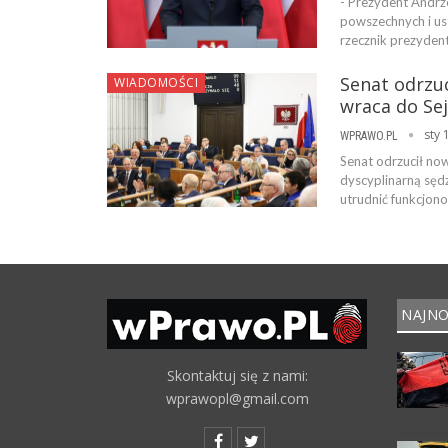
- Prezydent Andrz
powszechnych i u
rzecznik prezyden
Senat odrzuc
WIADOMOŚCI
wraca do Se
sty 
WPRAWO.PL
Senat odrzucił no
dyscyplinarną sędz
utrudnić funkcjon
NAJNO
Skontaktuj się z nami:
wprawopl@gmail.com