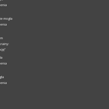
ienia
ie mogła
ienia
ym
rainy:
cję”
ła
ienia
gła
ienia