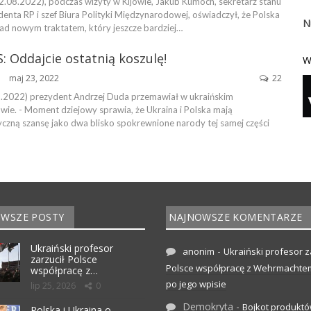
2.08.2022), podczas wizyty w Kijowie, Jakub Kumoch, sekretarz stanu
denta RP i szef Biura Polityki Międzynarodowej, oświadczył, że Polska
N
nad nowym traktatem, który jeszcze bardziej…
: Oddajcie ostatnią koszulę!
W
maj 23, 2022
22
ŃSKA
5.2022) prezydent Andrzej Duda przemawiał w ukraińskim
wie. - Moment dziejowy sprawia, że Ukraina i Polska mają
yczną szansę jako dwa blisko spokrewnione narody tej samej części
WSZE POSTY
NAJNOWSZE KOMENTARZE
Ukraiński profesor
-
anonim
Ukraiński profesor z
zarzucił Polsce
Polsce współpracę z Wehrmachte
współpracę z…
po jego wpisie
lip 25, 2026
0
Demokryta
-
Bojkot produktó
Polska i Ukraina o