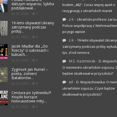
dalszym wsparciu. Sybiha
kodem „482”. Coraz więcej apeli o
podziękował…
rezygnację z ukraińskich marek
lip 25, 2026
0
z-k
-
Ukraiński profesor zarzuc
19-letni obywatel Ukrainy
Polsce współpracę z Wehrmachte
zatrzymany podczas
próby…
po jego wpisie
lip 25, 2026
0
z-k
-
19-letni obywatel Ukrainy
Jacek Międlar dla „Do
zatrzymany podczas próby wyłudz
Rzeczy” o sukcesach i
tys. zł od seniora
kulisach…
lip 24, 2026
0
M.S. Kazimierak
-
D. Wojciec
O niemiecko-ukraińskim sojuszu.
Zygmunt Jan Rumel –
poeta, żołnierz
będzie skutkował w przyszłości?
Batalionów…
ad
-
D. Wojciechowska: O niem
lip 24, 2026
0
ukraińskim sojuszu. Czym będzie
Cenzura po żydowsku?!
skutkował w przyszłości?
Książki burzące
holocaustowe mity…
lip 23, 2026
0