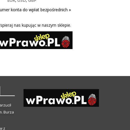
EUR
,
USD
,
GBP
umer konta do wpłat bezpośrednich »
spieraj nas kupując w naszym sklepie.
arzucił
m. Burza
w z