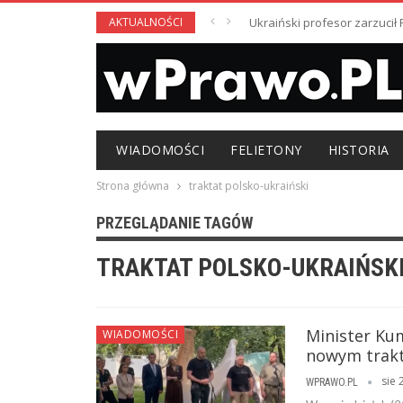
AKTUALNOŚCI
Ukraiński profesor zarzuci
WIADOMOŚCI
FELIETONY
HISTORIA
Strona główna
traktat polsko-ukraiński
PRZEGLĄDANIE TAGÓW
TRAKTAT POLSKO-UKRAIŃSK
Minister Kum
WIADOMOŚCI
nowym trakt
sie 
WPRAWO.PL