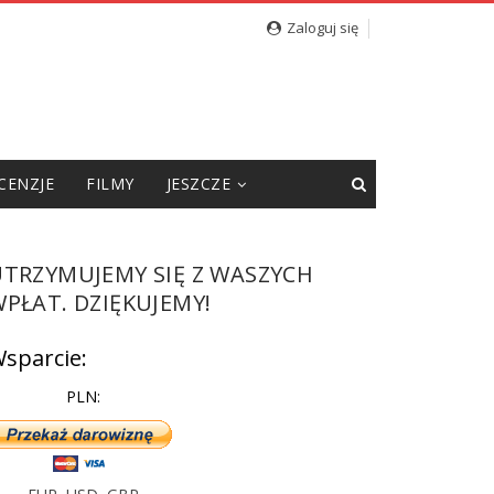
Zaloguj się
CENZJE
FILMY
JESZCZE
UTRZYMUJEMY SIĘ Z WASZYCH
PŁAT. DZIĘKUJEMY!
sparcie:
PLN: