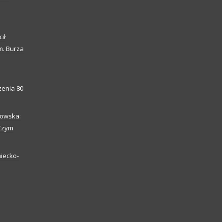
ił
m. Burza
enia 80
howska:
 Czym
iecko-