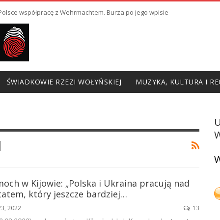
ł Polsce współpracę z Wehrmachtem. Burza po jego wpisie
ŚWIADKOWIE RZEZI WOŁYŃSKIEJ
MUZYKA, KULTURA I RE
W
I
W
och w Kijowie: „Polska i Ukraina pracują nad
atem, który jeszcze bardziej…
23, 2022
13