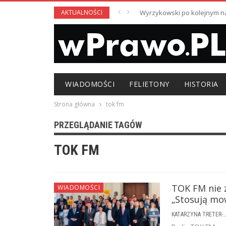
AKTUALNOŚCI
Wyrzykowski po kolejnym nag
WIADOMOŚCI
FELIETONY
HISTORIA
Strona główna
tok fm
PRZEGLĄDANIE TAGÓW
TOK FM
TOK FM nie 
WIADOMOŚCI
„Stosują mo
KATARZYNA TRETER-SIERPI