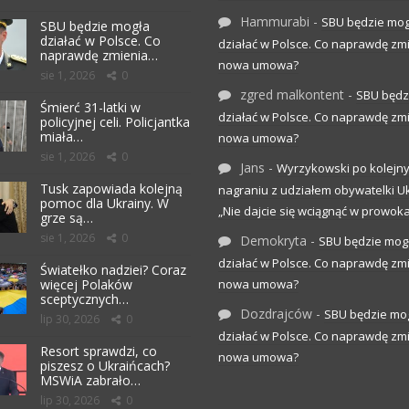
Hammurabi
-
SBU będzie mog
SBU będzie mogła
działać w Polsce. Co
działać w Polsce. Co naprawdę zm
naprawdę zmienia…
nowa umowa?
sie 1, 2026
0
zgred malkontent
-
SBU będz
Śmierć 31-latki w
działać w Polsce. Co naprawdę zm
policyjnej celi. Policjantka
miała…
nowa umowa?
sie 1, 2026
0
Jans
-
Wyrzykowski po kolejn
Tusk zapowiada kolejną
nagraniu z udziałem obywatelki Uk
pomoc dla Ukrainy. W
„Nie dajcie się wciągnąć w prowoka
grze są…
sie 1, 2026
0
Demokryta
-
SBU będzie mog
działać w Polsce. Co naprawdę zm
Światełko nadziei? Coraz
więcej Polaków
nowa umowa?
sceptycznych…
Dozdrajców
-
SBU będzie mo
lip 30, 2026
0
działać w Polsce. Co naprawdę zm
Resort sprawdzi, co
nowa umowa?
piszesz o Ukraińcach?
MSWiA zabrało…
lip 30, 2026
0