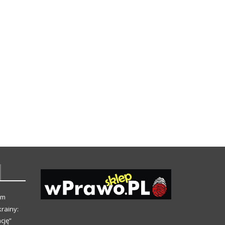
ym
rainy:
cję”