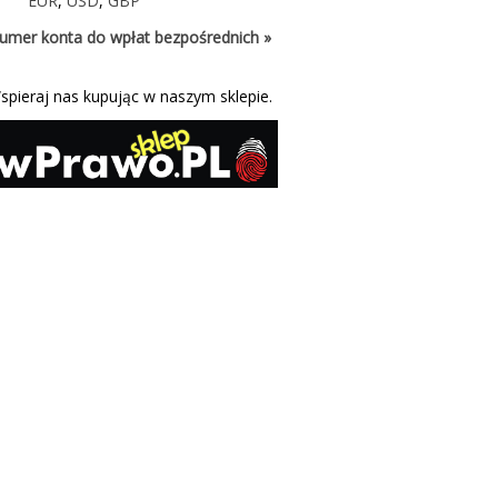
EUR
,
USD
,
GBP
umer konta do wpłat bezpośrednich »
spieraj nas kupując w naszym sklepie.