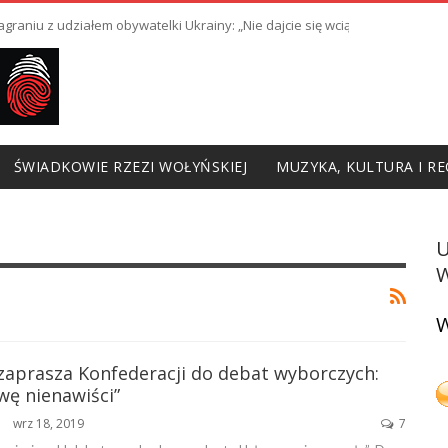
raniu z udziałem obywatelki Ukrainy: „Nie dajcie się wciągnąć w prowoka
ŚWIADKOWIE RZEZI WOŁYŃSKIEJ
MUZYKA, KULTURA I RE
W
W
zaprasza Konfederacji do debat wyborczych:
wę nienawiści”
wrz 18, 2019
7
ŃSKA