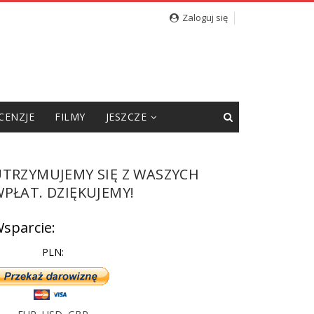
cję”
Zaloguj się
CENZJE
FILMY
JESZCZE
UTRZYMUJEMY SIĘ Z WASZYCH
PŁAT. DZIĘKUJEMY!
sparcie:
PLN: