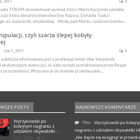
2, 2017
3
radia TOK.FM skomentował wywiad, który Marta Kaczyński udzieliła
ce.pl, która obnażyła kłamstwa Ewy Kopacz, Donalda Tuska i
o ws. katastrofy smoleńskiej. - Myślę pani Marto, rodzicom byłoby…
pulacji, czyli szarża ślepej kobyły
ej
cze 1, 2017
5
ŃSKA
a publiczna informowana jest o profanacji zwłok ofiar Katastrofy
ki ekshumacjom wiemy już, że ciała zostały potraktowane przez Rosjan
y przyzwoitości. Wrzucano je do trumien przemieszane,…
WSZE POSTY
NAJNOWSZE KOMENTARZE
Wyrzykowski po
Flex
-
Wyrzykowski po kolejn
kolejnym nagraniu z
nagraniu z udziałem obywatelki Uk
udziałem obywatelki…
„Nie dajcie się wciągnąć w prowoka
sie 1, 2026
0