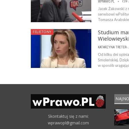
cze 
WPRAWO.PL
Jacek Żakowski z 
serwisowi wPolity
Tomasza Arabskieg
Studium mani
FELIETONY
Wielowieyski
KATARZYNA TRETER-SIERPI
Od kilku dni opini
Smoleńskiej. Dzię
w sposób urągając
NAJNO
Skontaktuj się z nami:
wprawopl@gmail.com