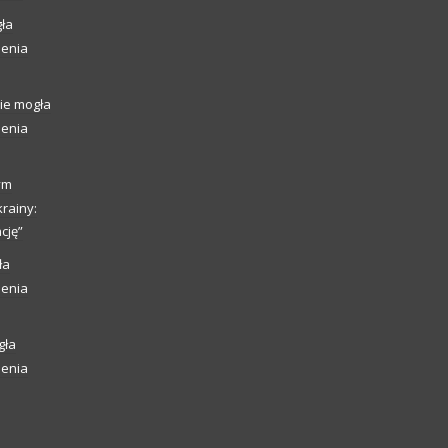
ła
ienia
ie mogła
ienia
ym
rainy:
cję”
ła
ienia
gła
ienia