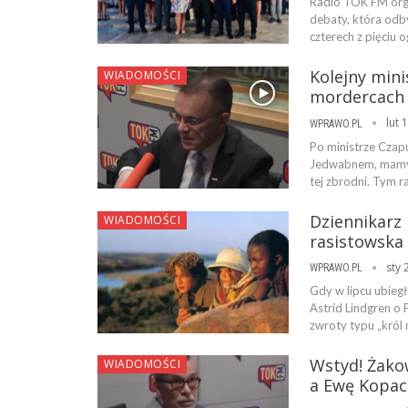
Radio TOK FM orga
debaty, która odb
czterech z pięciu
Kolejny mini
WIADOMOŚCI
mordercach 
lut 
WPRAWO.PL
Po ministrze Czap
Jedwabnem, mamy 
tej zbrodni. Tym r
Dziennikarz 
WIADOMOŚCI
rasistowska
sty 
WPRAWO.PL
Gdy w lipcu ubiegł
Astrid Lindgren o 
zwroty typu „król
Wstyd! Żako
WIADOMOŚCI
a Ewę Kopac