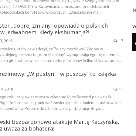
nizuje cykl debat przedwyborczych pt. „Usłysz swojego posła”. Do
yła się 17.09.2019 w Katowicach, zaproszono przedstawicieli
N
 ogólnopolskich komitetów wyborczych. „Dlaczego nie ma…
ster „dobrej zmiany” opowiada o polskich
W
w Jedwabnem. Kiedy ekshumacja?!
13, 2018
17
utowiczu, który oświadczył, że Polacy mordowali Żydów w
kolejnego eksperta „dobrej zmiany” wymądrzającego się na temat
azem głos zabrał wiceminister kultury Jarosław Sellin, który w radio…
reżimowy: „W pustyni i w puszczy” to książka
24, 2018
11
ego roku cały świat obeszła wiadomość, że Szwedzi palą książki
Pippi Pończoszance, ponieważ zawierają – ich zdaniem – rasistowskie
 murzynów”, w Polsce oddychaliśmy z ulgą dziękując Bogu,…
wski bezpardonowo atakuję Martę Kaczyńską,
z uważa za bohatera!