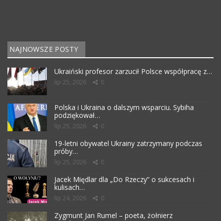
NAJNOWSZE POSTY
Ukraiński profesor zarzucił Polsce współpracę z…
lip 25, 2026
0
Polska i Ukraina o dalszym wsparciu. Sybiha
podziękował…
lip 25, 2026
0
19-letni obywatel Ukrainy zatrzymany podczas
próby…
lip 25, 2026
0
Jacek Międlar dla „Do Rzeczy” o sukcesach i
kulisach…
lip 24, 2026
0
Zygmunt Jan Rumel – poeta, żołnierz