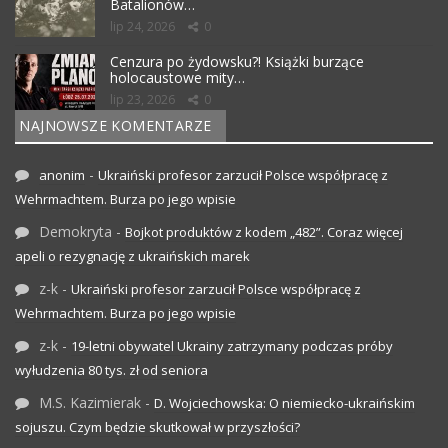
Batalionów…
lip 24, 2026
0
Cenzura po żydowsku?! Książki burzące
holocaustowe mity…
lip 23, 2026
0
NAJNOWSZE KOMENTARZE
-
anonim
Ukraiński profesor zarzucił Polsce współpracę z
Wehrmachtem. Burza po jego wpisie
Demokryta
-
Bojkot produktów z kodem „482”. Coraz więcej
apeli o rezygnację z ukraińskich marek
z-k
-
Ukraiński profesor zarzucił Polsce współpracę z
Wehrmachtem. Burza po jego wpisie
z-k
-
19-letni obywatel Ukrainy zatrzymany podczas próby
wyłudzenia 80 tys. zł od seniora
M.S. Kazimierak
-
D. Wojciechowska: O niemiecko-ukraińskim
sojuszu. Czym będzie skutkował w przyszłości?