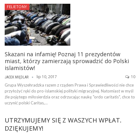
FELIETONY
Skazani na infamię! Poznaj 11 prezydentów
miast, którzy zamierzają sprowadzić do Polski
islamistów!
lip 10, 2017
10
JACEK MIĘDLAR
Grupa Wyszehradzka razem z rządem Prawa i Sprawiedliwości nie chce
przyłożyć ręki do pro-islamskiej polityki migracyjnej. Natomiast w myśl
źle pojętego miłosierdzia oraz odrzucając naukę "ordo caritatis", chce to
uczynić polski Caritas,…
UTRZYMUJEMY SIĘ Z WASZYCH WPŁAT.
DZIĘKUJEMY!