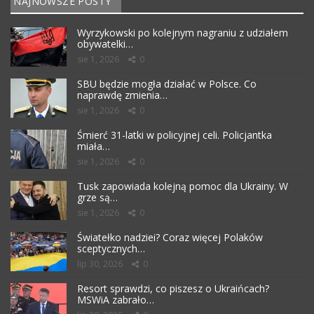
NAJNOWSZE POSTY
Wyrzykowski po kolejnym nagraniu z udziałem
obywatelki…
sie 1, 2026
0
SBU będzie mogła działać w Polsce. Co
naprawdę zmienia…
sie 1, 2026
0
Śmierć 31-latki w policyjnej celi. Policjantka
miała…
sie 1, 2026
0
Tusk zapowiada kolejną pomoc dla Ukrainy. W
grze są…
sie 1, 2026
0
Światełko nadziei? Coraz więcej Polaków
sceptycznych…
lip 30, 2026
0
Resort sprawdzi, co piszesz o Ukraińcach?
MSWiA zabrało…