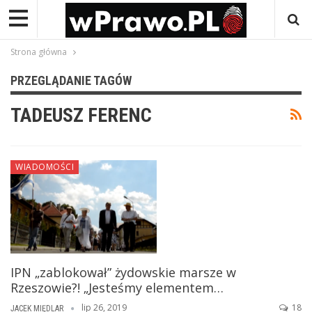
Strona główna
PRZEGLĄDANIE TAGÓW
TADEUSZ FERENC
WIADOMOŚCI
IPN „zablokował” żydowskie marsze w
Rzeszowie?! „Jesteśmy elementem…
lip 26, 2019
18
JACEK MIĘDLAR