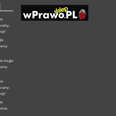
ym
rainy:
cję”
ła
ienia
ie mogła
ienia
ym
rainy:
cję”
ła
ienia