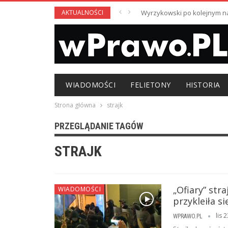
AKTUALNOŚCI
Wyrzykowski po kolejnym nag
WIADOMOŚCI
FELIETONY
HISTORIA
Strona główna
strajk
PRZEGLĄDANIE TAGÓW
STRAJK
„Ofiary” st
WIADOMOŚCI
przykleiła s
lis 
WPRAWO.PL