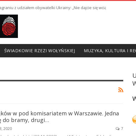
raniu z udziałem obywatelki Ukrainy: „Nie dajcie się wciągnąć w prowoka
ŚWIADKOWIE RZEZI WOŁYŃSKIEJ
MUZYKA, KULTURA I RE
W
W
rajków w pod komisariatem w Warszawie. Jedna
ię do bramy, drugi…
23, 2020
7