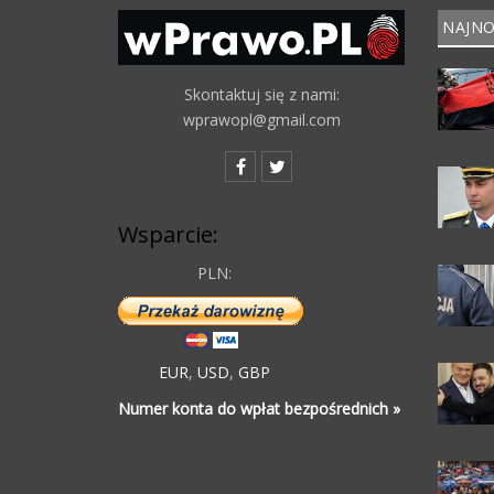
NAJNO
Skontaktuj się z nami:
wprawopl@gmail.com
Wsparcie:
PLN:
EUR
,
USD
,
GBP
Numer konta do wpłat bezpośrednich »