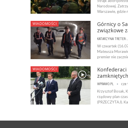
Strajk aborcjonist
Narodowej. Zatrzy
Warszawie, gdzie n
Górnicy o Sa
WIADOMOŚCI
związkowe za
KATARZYNA TRETER-SIERPI
W czwartek (16.07
Mateusza Morawiec
premier nie zaczni
Konfederaci 
WIADOMOŚCI
zamkniętych
cze 
WPRAWO.PL
Krzysztof Bosak, 
rządowy plan cza
(PRZECZYTAJ). Kan