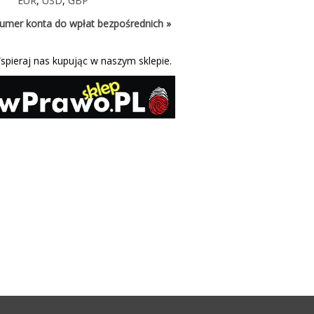
EUR
,
USD
,
GBP
umer konta do wpłat bezpośrednich »
spieraj nas kupując w naszym sklepie.