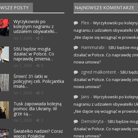
WSZE POSTY
NAJNOWSZE KOMENTARZE
Wyrzykowski po
Flex
-
Wyrzykowski po kolejn
kolejnym nagraniu z
nagraniu z udziałem obywatelki Uk
udziałem obywatelki…
„Nie dajcie się wciągnąć w prowoka
sie 1, 2026
0
Hammurabi
-
SBU będzie mog
SBU będzie mogła
działać w Polsce. Co
działać w Polsce. Co naprawdę zm
naprawdę zmienia…
nowa umowa?
sie 1, 2026
0
zgred malkontent
-
SBU będz
Śmierć 31-latki w
działać w Polsce. Co naprawdę zm
policyjnej celi. Policjantka
miała…
nowa umowa?
sie 1, 2026
0
Jans
-
Wyrzykowski po kolejn
Tusk zapowiada kolejną
nagraniu z udziałem obywatelki Uk
pomoc dla Ukrainy. W
„Nie dajcie się wciągnąć w prowoka
grze są…
sie 1, 2026
0
Demokryta
-
SBU będzie mog
działać w Polsce. Co naprawdę zm
Światełko nadziei? Coraz
więcej Polaków
nowa umowa?