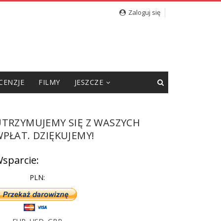
cję”
Zaloguj się
CENZJE
FILMY
JESZCZE
UTRZYMUJEMY SIĘ Z WASZYCH
PŁAT. DZIĘKUJEMY!
sparcie:
PLN: