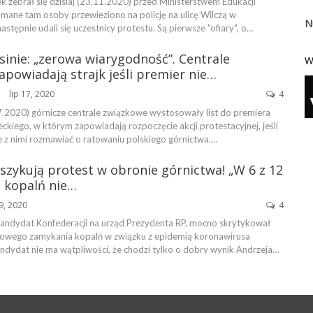
ek zebrał się dzisiaj (23.11.2020) przed Ministerstwem Edukacji
mane tam osoby przewieziono na policję na ulicę Wilczą w
N
astępnie udali się uczestnicy protestu. Są pierwsze "ofiary", o…
sinie: „zerowa wiarygodność”. Centrale
W
powiadają strajk jeśli premier nie…
lip 17, 2020
4
ŃSKA
.2020) górnicze centrale związkowe wystosowały list do premiera
kiego, w którym zapowiadają rozpoczęcie akcji protestacyjnej, jeśli
e z nimi rozmawiać o ratowaniu polskiego górnictwa.…
szykują protest w obronie górnictwa! „W 6 z 12
 kopalń nie…
9, 2020
4
Kandydat Konfederacji na urząd Prezydenta RP, mocno skrytykował
sowego zamykania kopalń w związku z epidemią koronawirusa
dydat nie ma wątpliwości, że chodzi tylko o dobry wynik Andrzeja…