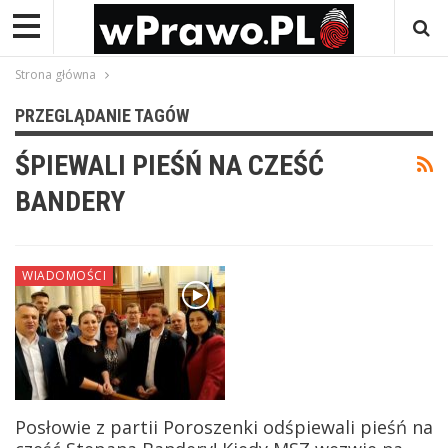
Strona główna
PRZEGLĄDANIE TAGÓW
ŚPIEWALI PIEŚŃ NA CZEŚĆ
BANDERY
WIADOMOŚCI
Posłowie z partii Poroszenki odśpiewali pieśń na