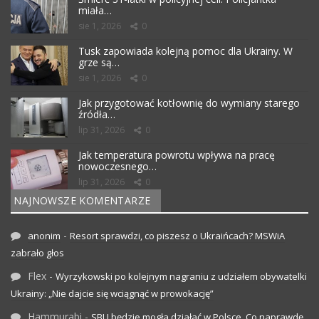
miała…
sie 1, 2026
0
Tusk zapowiada kolejną pomoc dla Ukrainy. W
grze są…
sie 1, 2026
0
Jak przygotować kotłownię do wymiany starego
źródła…
lip 31, 2026
0
Jak temperatura powrotu wpływa na pracę
nowoczesnego…
lip 31, 2026
0
NAJNOWSZE KOMENTARZE
-
anonim
Resort sprawdzi, co piszesz o Ukraińcach? MSWiA
zabrało głos
Flex
-
Wyrzykowski po kolejnym nagraniu z udziałem obywatelki
Ukrainy: „Nie dajcie się wciągnąć w prowokację”
Hammurabi
-
SBU będzie mogła działać w Polsce. Co naprawdę