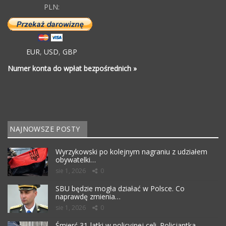
PLN:
EUR
,
USD
,
GBP
Numer konta do wpłat bezpośrednich »
NAJNOWSZE POSTY
Wyrzykowski po kolejnym nagraniu z udziałem
obywatelki…
sie 1, 2026
0
SBU będzie mogła działać w Polsce. Co
naprawdę zmienia…
sie 1, 2026
0
Śmierć 31-latki w policyjnej celi. Policjantka