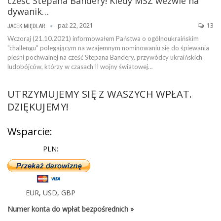
cześć Stepana Bandery! Kiedy MSZ wezwie na
dywanik…
paź 22, 2021
13
JACEK MIĘDLAR
Wczoraj (21.10.2021) informowałem Państwa o ogólnoukraińskim
"challengu" polegającym na wzajemnym nominowaniu się do śpiewania
pieśni pochwalnej na cześć Stepana Bandery, przywódcy ukraińskich
ludobójców, którzy w czasach II wojny światowej…
UTRZYMUJEMY SIĘ Z WASZYCH WPŁAT.
DZIĘKUJEMY!
Wsparcie:
PLN:
EUR
,
USD
,
GBP
Numer konta do wpłat bezpośrednich »