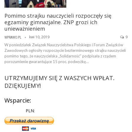
Pomimo strajku nauczycieli rozpoczęły się
egzaminy gimnazjalne. ZNP grozi ich
unieważnieniem
kwi 10, 2019
9
WPRAWO.PL
W poniedziałek Związek Nauczycielstwa Polskiego i Forum Związków
Zawodowych ogłosiły rozpoczęcie bezterminowego strajku nauczycieli
pomimo tego, że nauczycielska „Solidarność” podpisała z rządem
porozumienie gwarantujące 15 proc. podwyżkę…
UTRZYMUJEMY SIĘ Z WASZYCH WPŁAT.
DZIĘKUJEMY!
Wsparcie:
PLN: