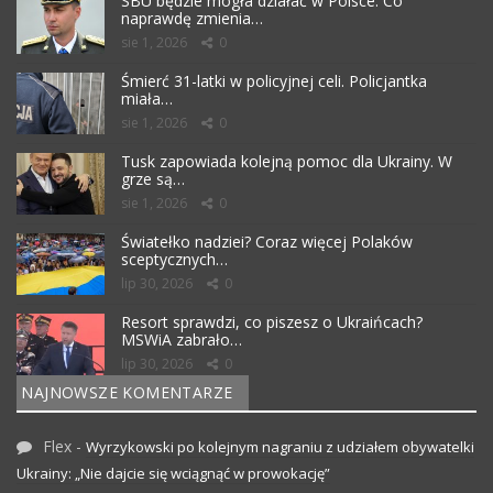
SBU będzie mogła działać w Polsce. Co
naprawdę zmienia…
sie 1, 2026
0
Śmierć 31-latki w policyjnej celi. Policjantka
miała…
sie 1, 2026
0
Tusk zapowiada kolejną pomoc dla Ukrainy. W
grze są…
sie 1, 2026
0
Światełko nadziei? Coraz więcej Polaków
sceptycznych…
lip 30, 2026
0
Resort sprawdzi, co piszesz o Ukraińcach?
MSWiA zabrało…
lip 30, 2026
0
NAJNOWSZE KOMENTARZE
Flex
-
Wyrzykowski po kolejnym nagraniu z udziałem obywatelki
Ukrainy: „Nie dajcie się wciągnąć w prowokację”