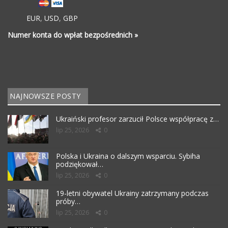
EUR
,
USD
,
GBP
Numer konta do wpłat bezpośrednich »
NAJNOWSZE POSTY
Ukraiński profesor zarzucił Polsce współpracę z…
lip 25, 2026
0
Polska i Ukraina o dalszym wsparciu. Sybiha
podziękował…
lip 25, 2026
0
19-letni obywatel Ukrainy zatrzymany podczas
próby…
lip 25, 2026
0