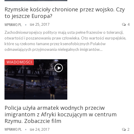
Rzymskie kościoły chronione przez wojsko. Czy
to jeszcze Europa?
sie 25, 2017
4
WPRAWO.PL
Zachodnioeuropejscy politycy mają usta pełne frazesów o tolerancji,
otwartości i poszanowaniu praw człowieka. Oto wartości europejskie,
które są rzekomo łamane przez ksenofobicznych Polaków
odmawiających przyjmowania nielegalnych imigrantów…
WIADOMOŚCI
Policja użyła armatek wodnych przeciw
imigrantom z Afryki koczującym w centrum
Rzymu. Zobaczcie film
sie 24, 2017
2
WPRAWO.PL