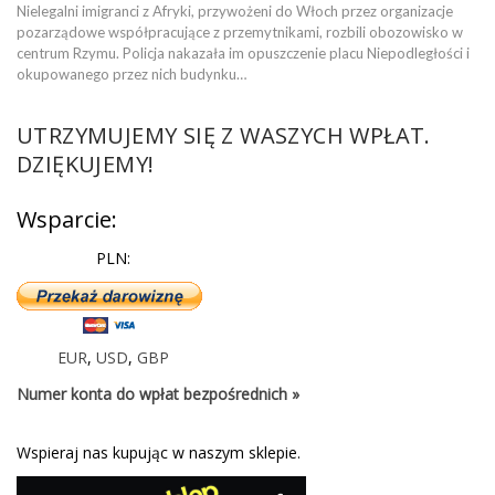
Nielegalni imigranci z Afryki, przywożeni do Włoch przez organizacje
pozarządowe współpracujące z przemytnikami, rozbili obozowisko w
centrum Rzymu. Policja nakazała im opuszczenie placu Niepodległości i
okupowanego przez nich budynku…
UTRZYMUJEMY SIĘ Z WASZYCH WPŁAT.
DZIĘKUJEMY!
Wsparcie:
PLN:
EUR
,
USD
,
GBP
Numer konta do wpłat bezpośrednich »
Wspieraj nas kupując w naszym sklepie.