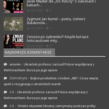
Jacek Międlar dla „Do Rzeczy” o sukcesach i
kulisach…
lip 24, 2026
0
Zygmunt Jan Rumel – poeta, żołnierz
Batalionów…
lip 24, 2026
0
Cenzura po żydowsku?! Książki burzące
holocaustowe mity…
lip 23, 2026
0
NAJNOWSZE KOMENTARZE
-
anonim
Ukraiński profesor zarzucił Polsce współpracę z
Wehrmachtem. Burza po jego wpisie
Demokryta
-
Bojkot produktów z kodem „482”. Coraz więcej
apeli o rezygnację z ukraińskich marek
z-k
-
Ukraiński profesor zarzucił Polsce współpracę z
Wehrmachtem. Burza po jego wpisie
z-k
-
19-letni obywatel Ukrainy zatrzymany podczas próby