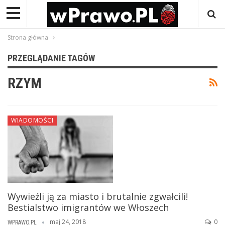
Strona główna
PRZEGLĄDANIE TAGÓW
RZYM
WIADOMOŚCI
Wywieźli ją za miasto i brutalnie zgwałcili!
Bestialstwo imigrantów we Włoszech
maj 24, 2018
0
WPRAWO.PL