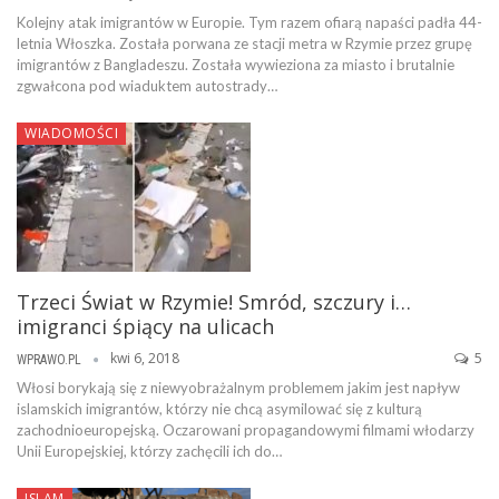
Kolejny atak imigrantów w Europie. Tym razem ofiarą napaści padła 44-
letnia Włoszka. Została porwana ze stacji metra w Rzymie przez grupę
imigrantów z Bangladeszu. Została wywieziona za miasto i brutalnie
zgwałcona pod wiaduktem autostrady…
WIADOMOŚCI
Trzeci Świat w Rzymie! Smród, szczury i…
imigranci śpiący na ulicach
kwi 6, 2018
5
WPRAWO.PL
Włosi borykają się z niewyobrażalnym problemem jakim jest napływ
islamskich imigrantów, którzy nie chcą asymilować się z kulturą
zachodnioeuropejską. Oczarowani propagandowymi filmami włodarzy
Unii Europejskiej, którzy zachęcili ich do…
ISLAM