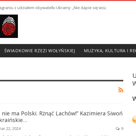
raniu z udziałem obywatelki Ukrainy: „Nie dajcie się wciągnąć w prowoka
ŚWIADKOWIE RZEZI WOŁYŃSKIEJ
MUZYKA, KULTURA I RE
W
W
, nie ma Polski. Rżnąć Lachów!” Kazimiera Siwoń
kraińskie…
mar 22, 2024
9