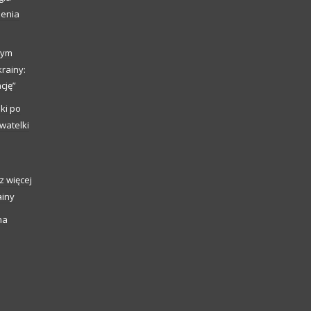
ienia
nym
rainy:
cję”
ki po
watelki
z więcej
ainy
na