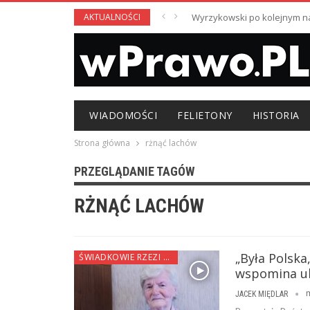
AKTUALNOŚCI
Wyrzykowski po kolejnym nag
WIADOMOŚCI
FELIETONY
HISTORIA
Strona główna
rżnąć lachów
PRZEGLĄDANIE TAGÓW
RŻNĄĆ LACHÓW
„Była Polska
ŚWIADKOWIE RZEZI WOŁYŃSKIEJ
wspomina u
JACEK MIĘDLAR