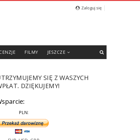
cję”
Zaloguj się
CENZJE
FILMY
JESZCZE
UTRZYMUJEMY SIĘ Z WASZYCH
PŁAT. DZIĘKUJEMY!
sparcie:
PLN: