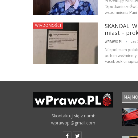
Prezentuję Państw
"Spotkanie ze Świ
wspomnienia Pani K
SKANDAL! Wzy
WIADOMOŚCI
miast – pro
cze 
WPRAWO.PL
Nie polecam polak
potem weźmiemy na
Facebook'u napisa
NAJNO
Skontaktuj się z nami:
wprawopl@gmail.com