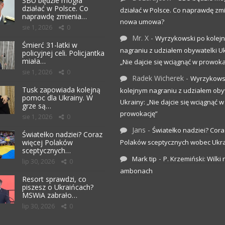
SBU będzie mogła
działać w Polsce. Co
działać w Polsce. Co naprawdę zm
naprawdę zmienia…
nowa umowa?
sie 1, 2026
0
Mr. X
-
Wyrzykowski po kolej
Śmierć 31-latki w
nagraniu z udziałem obywatelki Uk
policyjnej celi. Policjantka
miała…
„Nie dajcie się wciągnąć w prowoka
sie 1, 2026
0
Radek Wicherek
-
Wyrzykows
Tusk zapowiada kolejną
kolejnym nagraniu z udziałem oby
pomoc dla Ukrainy. W
Ukrainy: „Nie dajcie się wciągnąć w
grze są…
prowokację”
sie 1, 2026
0
Jans
-
Światełko nadziei? Cora
Światełko nadziei? Coraz
więcej Polaków
Polaków sceptycznych wobec Ukr
sceptycznych…
-
Mark tip
P. Krzemiński: Wilki 
lip 30, 2026
0
ambonach
Resort sprawdzi, co
piszesz o Ukraińcach?
MSWiA zabrało…
lip 30, 2026
0