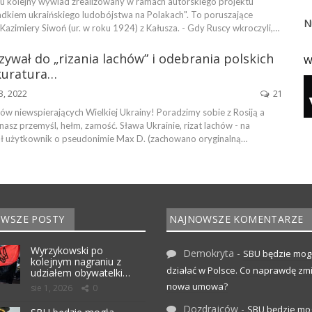
u kolejny wywiad zrealizowany w ramach autorskiego projektu
adkiem ukraińskiego ludobójstwa na Polakach". To poruszające
N
azimiery Siwoń (ur. w roku 1924) z Kałusza. - Gdy Ruscy wkroczyli,…
wał do „rizania lachów” i odebrania polskich
W
kuratura…
3, 2022
21
ów niewspierających Wielkiej Ukrainy! Poradzimy sobie z Rosiją a
sz przemyśl, hełm, zamość. Sława Ukrainie, rizat lachów - na
ł użytkownik o pseudonimie Max D. (zachowano oryginalną…
WSZE POSTY
NAJNOWSZE KOMENTARZE
Wyrzykowski po
Demokryta
-
SBU będzie mog
kolejnym nagraniu z
działać w Polsce. Co naprawdę zm
udziałem obywatelki…
nowa umowa?
sie 1, 2026
0
Dozdrajców
-
SBU będzie mo