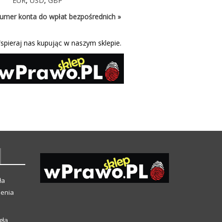
EUR
,
USD
,
GBP
umer konta do wpłat bezpośrednich »
spieraj nas kupując w naszym sklepie.
ła
ienia
gła