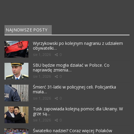
NAJNOWSZE POSTY
Wyrzykowski po kolejnym nagraniu z udziałem
obywatelki…
sie 1, 2026
0
SBU będzie mogła działać w Polsce. Co
naprawdę zmienia…
sie 1, 2026
0
Śmierć 31-latki w policyjnej celi. Policjantka
miała…
sie 1, 2026
0
Tusk zapowiada kolejną pomoc dla Ukrainy. W
grze są…
sie 1, 2026
0
Światełko nadziei? Coraz więcej Polaków