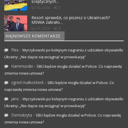
sceptycznych…
lip 30, 2026
0
Resort sprawdzi, co piszesz o Ukraińcach?
MSWiA zabrało…
lip 30, 2026
0
NAJNOWSZE KOMENTARZE
Flex
-
Wyrzykowski po kolejnym nagraniu z udziałem obywatelki
Ukrainy: „Nie dajcie się wciągnąć w prowokację”
Hammurabi
-
SBU będzie mogła działać w Polsce. Co naprawdę
zmienia nowa umowa?
zgred malkontent
-
SBU będzie mogła działać w Polsce. Co
naprawdę zmienia nowa umowa?
Jans
-
Wyrzykowski po kolejnym nagraniu z udziałem obywatelki
Ukrainy: „Nie dajcie się wciągnąć w prowokację”
Demokryta
-
SBU będzie mogła działać w Polsce. Co naprawdę
zmienia nowa umowa?