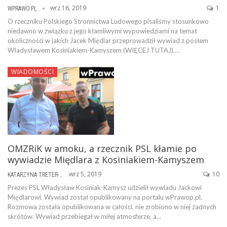
wrz 16, 2019
1
WPRAWO.PL
O rzeczniku Polskiego Stronnictwa Ludowego pisaliśmy stosunkowo
niedawno w związku z jego kłamliwymi wypowiedziami na temat
okoliczności w jakich Jacek Międlar przeprowadził wywiad z posłem
Władysławem Kosiniakiem-Kamyszem (WIĘCEJ TUTAJ).…
WIADOMOŚCI
OMZRiK w amoku, a rzecznik PSL kłamie po
wywiadzie Międlara z Kosiniakiem-Kamyszem
wrz 5, 2019
10
KATARZYNA TRETER-SIERPIŃSKA
Prezes PSL Władysław Kosiniak-Kamysz udzielił wywiadu Jackowi
Międlarowi. Wywiad został opublikowany na portalu wPrawop.pl.
Rozmowa została opublikowana w całości, nie zrobiono w niej żadnych
skrótów. Wywiad przebiegał w miłej atmosferze, a…