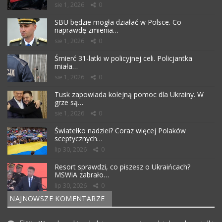
sie 1, 2026
0
SBU będzie mogła działać w Polsce. Co
naprawdę zmienia…
sie 1, 2026
0
Śmierć 31-latki w policyjnej celi. Policjantka
miała…
sie 1, 2026
0
Tusk zapowiada kolejną pomoc dla Ukrainy. W
grze są…
sie 1, 2026
0
Światełko nadziei? Coraz więcej Polaków
sceptycznych…
lip 30, 2026
0
Resort sprawdzi, co piszesz o Ukraińcach?
MSWiA zabrało…
lip 30, 2026
0
NAJNOWSZE KOMENTARZE