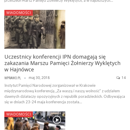
przeszedł Marsz Pamięci Żołnierzy Wyklętych, a w najbliższych…
WIADOMOŚCI
Uczestnicy konferencji IPN domagają się
zakazania Marszu Pamięci Żołnierzy Wyklętych
w Hajnówce
maj 30, 2018
14
WPRAWO.PL
Instytut Pamięci Narodowej zorganizował w Krakowie
międzynarodową konferencją „Za waszą i naszą wolność” z udziałem
dawnych działaczy opozycyjnych z republik poradzieckich. Odbywająca
się w dniach 23-24 maja konferencja została…
WIADOMOŚCI