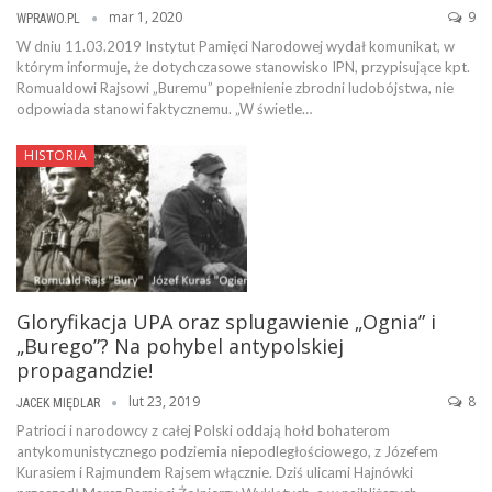
mar 1, 2020
9
WPRAWO.PL
W dniu 11.03.2019 Instytut Pamięci Narodowej wydał komunikat, w
którym informuje, że dotychczasowe stanowisko IPN, przypisujące kpt.
Romualdowi Rajsowi „Buremu” popełnienie zbrodni ludobójstwa, nie
odpowiada stanowi faktycznemu. „W świetle…
HISTORIA
Gloryfikacja UPA oraz splugawienie „Ognia” i
„Burego”? Na pohybel antypolskiej
propagandzie!
lut 23, 2019
8
JACEK MIĘDLAR
Patrioci i narodowcy z całej Polski oddają hołd bohaterom
antykomunistycznego podziemia niepodległościowego, z Józefem
Kurasiem i Rajmundem Rajsem włącznie. Dziś ulicami Hajnówki