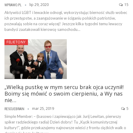
lip 29, 2020
15
WPRAWO.PL
Aktywiści LGBT i lewackie odnogi, wykorzystując bierność służb wobec
ich przestępstw, a zaangażowanie w ściganiu polskich patriotów,
pozwalają sobie na coraz więcej! Jeszcze kilka tygodni temu lewaccy
bandyci zaatakowali kierowcę samochodu…
FELIETONY
„Wielką pustkę w mym sercu brak ojca uczynił!
Boimy się mówić o swoim cierpieniu, a Wy nas
nie…
mar 25, 2019
5
RESCUEBRAIN
Simple Member: – (basowo i zapiewająco jak Jurij Lewitan, pierwszy
spiker radzieckiego radia) Dzień dobry! Tu „Kącik komunistycznej
kultury!”, gdzie przekazujemy najnowsze wieści z frontu ciężkich walk o