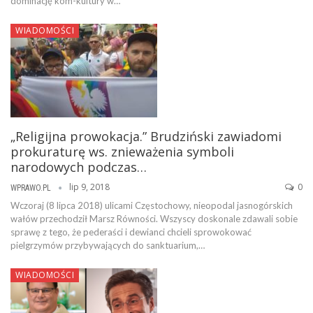
dominację kom-kultury w…
WIADOMOŚCI
„Religijna prowokacja.” Brudziński zawiadomi
prokuraturę ws. znieważenia symboli
narodowych podczas…
lip 9, 2018
0
WPRAWO.PL
Wczoraj (8 lipca 2018) ulicami Częstochowy, nieopodal jasnogórskich
wałów przechodził Marsz Równości. Wszyscy doskonale zdawali sobie
sprawę z tego, że pederaści i dewianci chcieli sprowokować
pielgrzymów przybywających do sanktuarium,…
WIADOMOŚCI