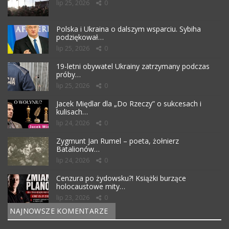
lip 25, 2026
0
Polska i Ukraina o dalszym wsparciu. Sybiha
podziękował…
lip 25, 2026
0
19-letni obywatel Ukrainy zatrzymany podczas
próby…
lip 25, 2026
0
Jacek Międlar dla „Do Rzeczy” o sukcesach i
kulisach…
lip 24, 2026
0
Zygmunt Jan Rumel – poeta, żołnierz
Batalionów…
lip 24, 2026
0
Cenzura po żydowsku?! Książki burzące
holocaustowe mity…
lip 23, 2026
0
NAJNOWSZE KOMENTARZE