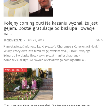
Kolejny coming out! Na kazaniu wyznał, że jest
gejem. Dostał gratulacje od biskupa i owacje
na…
gru 22, 2017
6
JACEK MIĘDLAR
Pamiętacie zaślinionego ks. Krzysztofa Charamsę z Kongregacji Nauki
Wiary, który dwa lata temu, w gejowskim stylu, u boku swojego
Eduardo i w blasku fleszy wykrzyczał manifest kapłana-
homoseksualisty? Do równie obrzydliwego coming outu, a…
WIADOMOŚCI
To już gruba przesada! Bożonarodzeniowa