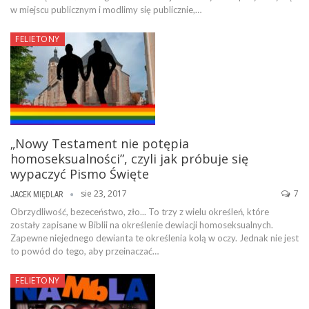
w miejscu publicznym i modlimy się publicznie,…
FELIETONY
„Nowy Testament nie potępia
homoseksualności”, czyli jak próbuje się
wypaczyć Pismo Święte
sie 23, 2017
7
JACEK MIĘDLAR
Obrzydliwość, bezeceństwo, zło... To trzy z wielu określeń, które
zostały zapisane w Biblii na określenie dewiacji homoseksualnych.
Zapewne niejednego dewianta te określenia kolą w oczy. Jednak nie jest
to powód do tego, aby przeinaczać…
FELIETONY