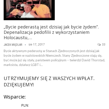
„Bycie pederastą jest dzisiaj jak bycie żydem”.
Depenalizacja pedofilii z wykorzystaniem
Holocaustu,…
sie 17, 2017
33
JACEK MIĘDLAR
Bycie aktywnym pederastą w Stanach Zjednoczonych jest dzisiaj jak
bycie żydem w nazistowskich Niemczech. Stany Zjednoczone stają się,
być może już się stały, państwem policyjnym – twierdzi David Thorstad,
marksista, działacz LGBT i…
UTRZYMUJEMY SIĘ Z WASZYCH WPŁAT.
DZIĘKUJEMY!
Wsparcie:
PLN: