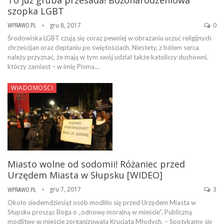
szopka LGBT
gru 8, 2017
0
WPRAWO.PL
Środowiska LGBT czują się coraz pewniej w obrażaniu uczuć religijnych
chrześcijan oraz deptaniu po świętościach. Niestety, z bólem serca
należy przyznać, że mają w tym swój udział także katoliccy duchowni,
którzy zamiast – w imię Pisma…
WIADOMOŚCI
Miasto wolne od sodomii! Różaniec przed
Urzędem Miasta w Słupsku [WIDEO]
gru 7, 2017
3
WPRAWO.PL
Około siedemdziesiąt osób modliło się przed Urzędem Miasta w
Słupsku prosząc Boga o „odnowę moralną w mieście”. Publiczną
modlitwę w mieście zorganizowała Krucjata Młodych. – Spotykamy się