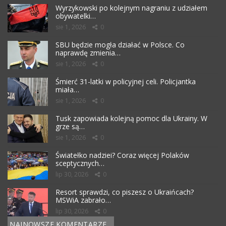
Wyrzykowski po kolejnym nagraniu z udziałem
obywatelki…
sie 1, 2026
0
SBU będzie mogła działać w Polsce. Co
naprawdę zmienia…
sie 1, 2026
0
Śmierć 31-latki w policyjnej celi. Policjantka
miała…
sie 1, 2026
0
Tusk zapowiada kolejną pomoc dla Ukrainy. W
grze są…
sie 1, 2026
0
Światełko nadziei? Coraz więcej Polaków
sceptycznych…
lip 30, 2026
0
Resort sprawdzi, co piszesz o Ukraińcach?
MSWiA zabrało…
lip 30, 2026
0
NAJNOWSZE KOMENTARZE