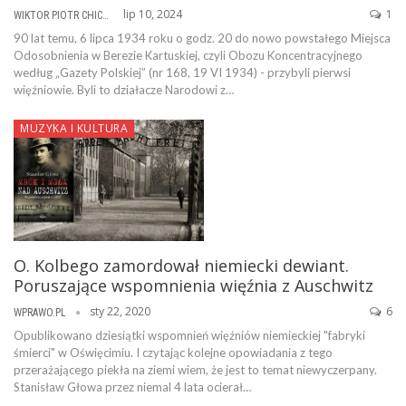
lip 10, 2024
1
WIKTOR PIOTR CHICHEŁ
90 lat temu, 6 lipca 1934 roku o godz. 20 do nowo powstałego Miejsca
Odosobnienia w Berezie Kartuskiej, czyli Obozu Koncentracyjnego
według „Gazety Polskiej” (nr 168, 19 VI 1934) - przybyli pierwsi
więźniowie. Byli to działacze Narodowi z…
MUZYKA I KULTURA
O. Kolbego zamordował niemiecki dewiant.
Poruszające wspomnienia więźnia z Auschwitz
sty 22, 2020
6
WPRAWO.PL
Opublikowano dziesiątki wspomnień więźniów niemieckiej "fabryki
śmierci" w Oświęcimiu. I czytając kolejne opowiadania z tego
przerażającego piekła na ziemi wiem, że jest to temat niewyczerpany.
Stanisław Głowa przez niemal 4 lata ocierał…