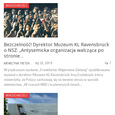
WIADOMOŚCI
Bezczelność! Dyrektor Muzeum KL Ravensbrück
o NSZ: „Antysemicka organizacja walcząca po
stronie…
sty 25, 2019
7
KATARZYNA TRETER-SIERPIŃSKA
W piątkowym wydaniu „Frankfurter Allgemeine Zeitung” opublikowano
wywiad z dyrektor Muzeum KL Ravensbrück Insą Eschebach, która
stwierdziła, że Polacy zachowują się na terenie obozu w sposób
niewłaściwy. „W czasach NRD i w pierwszych latach…
WIADOMOŚCI