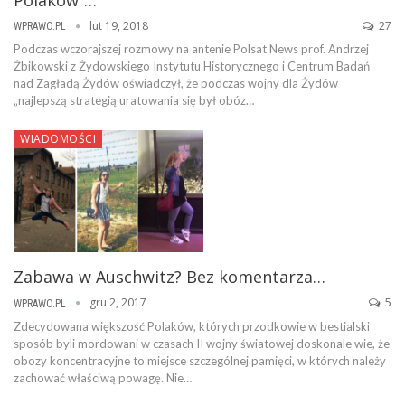
lut 19, 2018
27
WPRAWO.PL
Podczas wczorajszej rozmowy na antenie Polsat News prof. Andrzej
Żbikowski z Żydowskiego Instytutu Historycznego i Centrum Badań
nad Zagładą Żydów oświadczył, że podczas wojny dla Żydów
„najlepszą strategią uratowania się był obóz…
WIADOMOŚCI
Zabawa w Auschwitz? Bez komentarza…
gru 2, 2017
5
WPRAWO.PL
Zdecydowana większość Polaków, których przodkowie w bestialski
sposób byli mordowani w czasach II wojny światowej doskonale wie, że
obozy koncentracyjne to miejsce szczególnej pamięci, w których należy
zachować właściwą powagę. Nie…