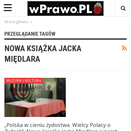
Strona główna
PRZEGLĄDANIE TAGÓW
NOWA KSIĄŻKA JACKA
MIĘDLARA
MUZYKA I KULTURA
„Polska w cieniu żydostwa. Wielcy Polacy o