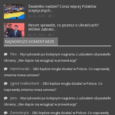
Światełko nadziei? Coraz więcej Polaków
sceptycznych…
lip 30, 2026
0
Resort sprawdzi, co piszesz o Ukraińcach?
MSWiA zabrało…
lip 30, 2026
0
NAJNOWSZE KOMENTARZE
Flex
-
Wyrzykowski po kolejnym nagraniu z udziałem obywatelki
Ukrainy: „Nie dajcie się wciągnąć w prowokację”
Hammurabi
-
SBU będzie mogła działać w Polsce. Co naprawdę
zmienia nowa umowa?
zgred malkontent
-
SBU będzie mogła działać w Polsce. Co
naprawdę zmienia nowa umowa?
Jans
-
Wyrzykowski po kolejnym nagraniu z udziałem obywatelki
Ukrainy: „Nie dajcie się wciągnąć w prowokację”
Demokryta
-
SBU będzie mogła działać w Polsce. Co naprawdę