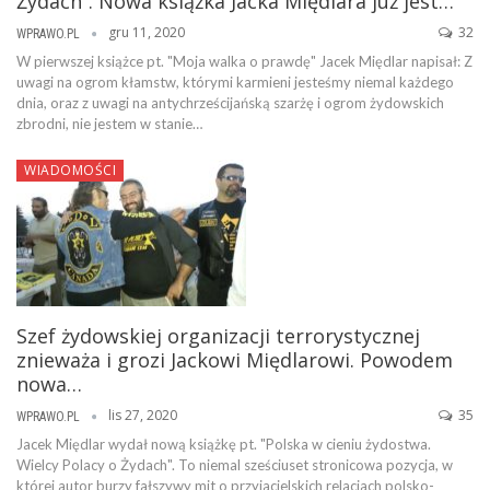
Żydach”. Nowa książka Jacka Międlara już jest…
gru 11, 2020
32
WPRAWO.PL
W pierwszej książce pt. "Moja walka o prawdę" Jacek Międlar napisał: Z
uwagi na ogrom kłamstw, którymi karmieni jesteśmy niemal każdego
dnia, oraz z uwagi na antychrześcijańską szarżę i ogrom żydowskich
zbrodni, nie jestem w stanie…
WIADOMOŚCI
Szef żydowskiej organizacji terrorystycznej
znieważa i grozi Jackowi Międlarowi. Powodem
nowa…
lis 27, 2020
35
WPRAWO.PL
Jacek Międlar wydał nową książkę pt. "Polska w cieniu żydostwa.
Wielcy Polacy o Żydach". To niemal sześciuset stronicowa pozycja, w
której autor burzy fałszywy mit o przyjacielskich relacjach polsko-