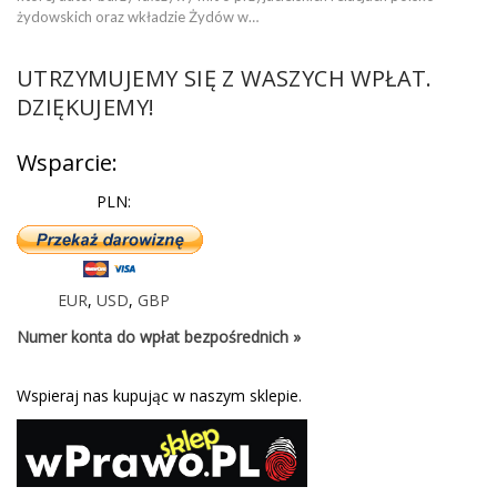
żydowskich oraz wkładzie Żydów w…
UTRZYMUJEMY SIĘ Z WASZYCH WPŁAT.
DZIĘKUJEMY!
Wsparcie:
PLN:
EUR
,
USD
,
GBP
Numer konta do wpłat bezpośrednich »
Wspieraj nas kupując w naszym sklepie.