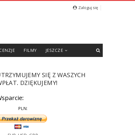
cję”
Zaloguj się
CENZJE
FILMY
JESZCZE
UTRZYMUJEMY SIĘ Z WASZYCH
PŁAT. DZIĘKUJEMY!
sparcie:
PLN: