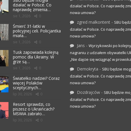
SBU będzie mogła
działać w Polsce. Co
działać w Polsce. Co naprawdę zm
naprawdę zmienia…
nowa umowa?
sie 1, 2026
0
zgred malkontent
-
SBU będz
Śmierć 31-latki w
działać w Polsce. Co naprawdę zm
policyjnej celi. Policjantka
miała…
nowa umowa?
sie 1, 2026
0
Jans
-
Wyrzykowski po kolejn
Tusk zapowiada kolejną
nagraniu z udziałem obywatelki Uk
pomoc dla Ukrainy. W
„Nie dajcie się wciągnąć w prowoka
grze są…
sie 1, 2026
0
Demokryta
-
SBU będzie mog
działać w Polsce. Co naprawdę zm
Światełko nadziei? Coraz
więcej Polaków
nowa umowa?
sceptycznych…
Dozdrajców
-
SBU będzie mo
lip 30, 2026
0
działać w Polsce. Co naprawdę zm
Resort sprawdzi, co
nowa umowa?
piszesz o Ukraińcach?
MSWiA zabrało…
lip 30, 2026
0