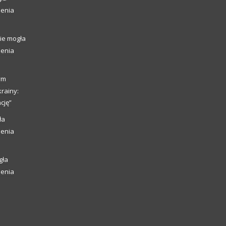
ienia
ie mogła
ienia
ym
rainy:
cję”
ła
ienia
gła
ienia