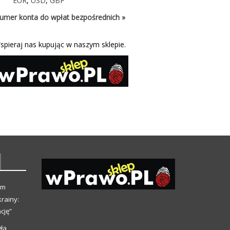
EUR
,
USD
,
GBP
umer konta do wpłat bezpośrednich »
spieraj nas kupując w naszym sklepie.
ym
rainy:
cję”
ła