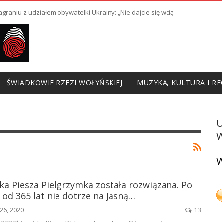
raniu z udziałem obywatelki Ukrainy: „Nie dajcie się wciągnąć w prowoka
ŚWIADKOWIE RZEZI WOŁYŃSKIEJ
MUZYKA, KULTURA I RE
W
W
ka Piesza Pielgrzymka została rozwiązana. Po
 od 365 lat nie dotrze na Jasną…
26, 2020
13