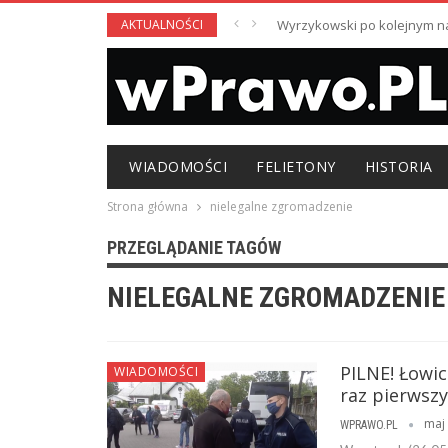
AKTUALNOŚCI
Wyrzykowski po kolejnym nag
WIADOMOŚCI
FELIETONY
HISTORIA
Strona główna
nielegalne zgromadzenie
PRZEGLĄDANIE TAGÓW
NIELEGALNE ZGROMADZENIE
PILNE! Łowic
WIADOMOŚCI
raz pierwszy
maj 
WPRAWO.PL