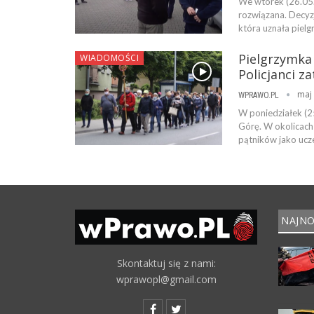
We wtorek (26.05.
rozwiązana. Decyzj
która uznała piel
Pielgrzymka 
WIADOMOŚCI
Policjanci z
maj 
WPRAWO.PL
W poniedziałek (2
Górę. W okolicach 
pątników jako ucz
NAJNO
Skontaktuj się z nami:
wprawopl@gmail.com