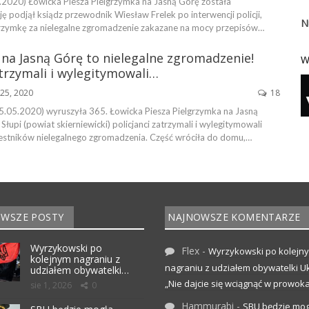
2020) Łowicka Piesza Pielgrzymka na Jasną Górę została
ę podjął ksiądz przewodnik Wiesław Frelek po interwencji policji,
N
grzymkę za nielegalne zgromadzenie zakazane na mocy przepisów…
na Jasną Górę to nielegalne zgromadzenie!
W
atrzymali i wylegitymowali…
25, 2020
18
5.05.2020) wyruszyła 365. Łowicka Piesza Pielgrzymka na Jasną
Słupi (powiat skierniewicki) policjanci zatrzymali i wylegitymowali
estników nielegalnego zgromadzenia. Część wróciła do domu,…
WSZE POSTY
NAJNOWSZE KOMENTARZE
Wyrzykowski po
Flex
-
Wyrzykowski po kolejn
kolejnym nagraniu z
nagraniu z udziałem obywatelki Uk
udziałem obywatelki…
„Nie dajcie się wciągnąć w prowoka
sie 1, 2026
0
Hammurabi
-
SBU będzie mog