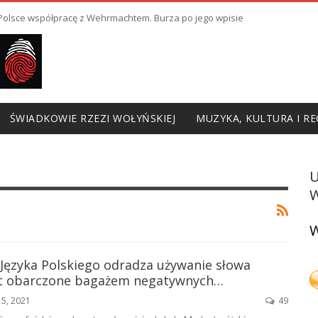
ł Polsce współpracę z Wehrmachtem. Burza po jego wpisie
ŚWIADKOWIE RZEZI WOŁYŃSKIEJ
MUZYKA, KULTURA I RE
W
W
 Języka Polskiego odradza używanie słowa
st obarczone bagażem negatywnych…
 5, 2021
49