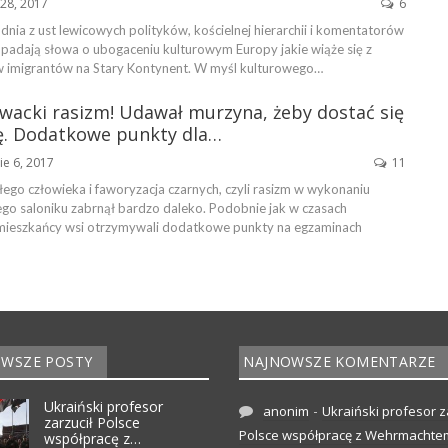
28, 2017
6
nia z ust lewicowych polityków, kościelnej hierarchii i komentatorów
 padają słowa o ubogaceniu kulturowym Europy jakie wiąże się z
 imigrantów na Stary Kontynent. W myśl kulturowego…
ewacki rasizm! Udawał murzyna, żeby dostać się
. Dodatkowe punkty dla…
ie 6, 2017
11
ego człowieka i faworyzacja czarnych, czyli rasizm w wykonaniu
ego saloniku zabrnął bardzo daleko. Podobnie jak w czasach
mieszkańcy wsi otrzymywali dodatkowe punkty na egzaminach
WSZE POSTY
NAJNOWSZE KOMENTARZE
Ukraiński profesor
-
anonim
Ukraiński profesor z
zarzucił Polsce
Polsce współpracę z Wehrmachte
współpracę z…