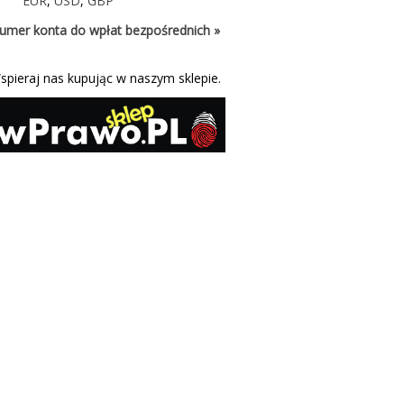
EUR
,
USD
,
GBP
umer konta do wpłat bezpośrednich »
spieraj nas kupując w naszym sklepie.