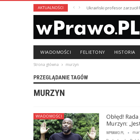
AKTUALNOŚCI
Ukraiński profesor zarzuci
WIADOMOŚCI
FELIETONY
HISTORIA
Strona główna
murzyn
PRZEGLĄDANIE TAGÓW
MURZYN
Obłęd! Rada
WIADOMOŚCI
Murzyn: „Je
mar
WPRAWO.PL