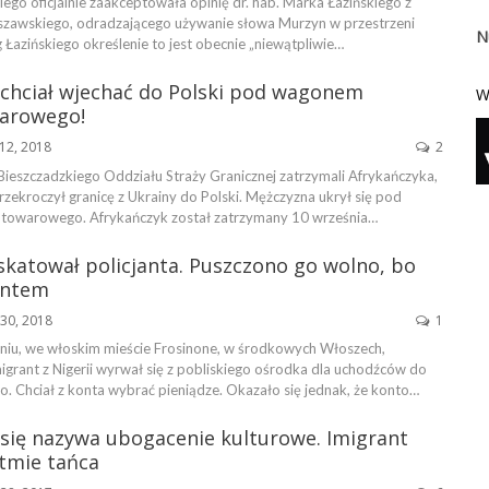
ego oficjalnie zaakceptowała opinię dr. hab. Marka Łazińskiego z
zawskiego, odradzającego używanie słowa Murzyn w przestrzeni
N
 Łazińskiego określenie to jest obecnie „niewątpliwie…
 chciał wjechać do Polski pod wagonem
W
arowego!
12, 2018
2
Bieszczadzkiego Oddziału Straży Granicznej zatrzymali Afrykańczyka,
przekroczył granicę z Ukrainy do Polski. Mężczyzna ukrył się pod
towarowego. Afrykańczyk został zatrzymany 10 września…
skatował policjanta. Puszczono go wolno, bo
antem
30, 2018
1
iu, we włoskim mieście Frosinone, w środkowych Włoszech,
igrant z Nigerii wyrwał się z pobliskiego ośrodka dla uchodźców do
. Chciał z konta wybrać pieniądze. Okazało się jednak, że konto…
 się nazywa ubogacenie kulturowe. Imigrant
ytmie tańca