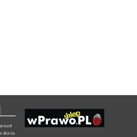
arzucił
m. Burza