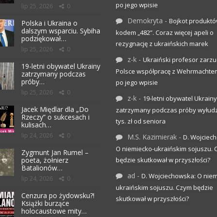
po jego wpisie
lip 25, 2026
0
Demokryta
-
Bojkot produktó
Polska i Ukraina o
dalszym wsparciu. Sybiha
kodem „482”. Coraz więcej apeli o
podziękował…
rezygnację z ukraińskich marek
lip 25, 2026
0
z-k
-
Ukraiński profesor zarzuc
19-letni obywatel Ukrainy
Polsce współpracę z Wehrmachte
zatrzymany podczas
próby…
po jego wpisie
lip 25, 2026
0
z-k
-
19-letni obywatel Ukrainy
Jacek Międlar dla „Do
zatrzymany podczas próby wyłudz
Rzeczy” o sukcesach i
tys. zł od seniora
kulisach…
lip 24, 2026
0
M.S. Kazimierak
-
D. Wojciec
O niemiecko-ukraińskim sojuszu.
Zygmunt Jan Rumel –
poeta, żołnierz
będzie skutkował w przyszłości?
Batalionów…
ad
-
D. Wojciechowska: O niem
lip 24, 2026
0
ukraińskim sojuszu. Czym będzie
Cenzura po żydowsku?!
skutkował w przyszłości?
Książki burzące
holocaustowe mity…