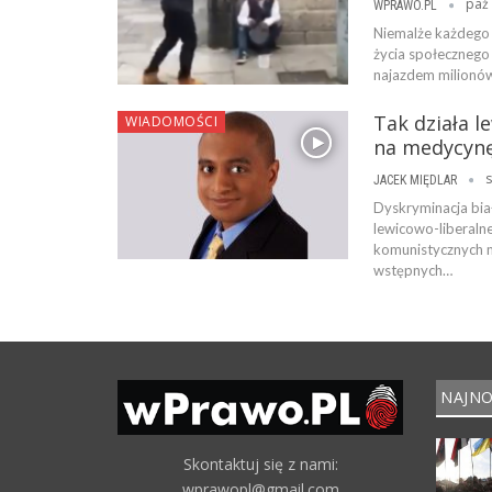
paź 
WPRAWO.PL
Niemalże każdego d
życia społecznego
najazdem milionów
Tak działa l
WIADOMOŚCI
na medycynę
s
JACEK MIĘDLAR
Dyskryminacja biał
lewicowo-liberaln
komunistycznych 
wstępnych…
NAJNO
Skontaktuj się z nami:
wprawopl@gmail.com