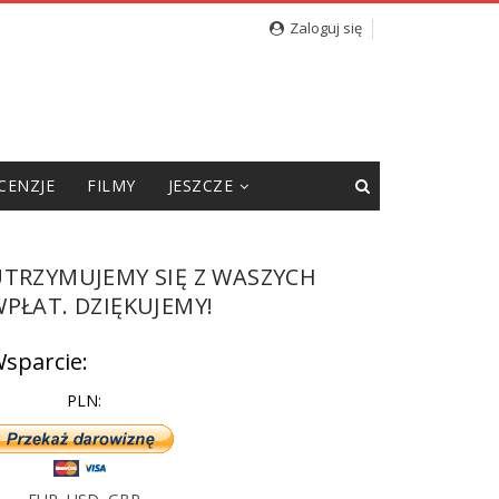
Zaloguj się
CENZJE
FILMY
JESZCZE
UTRZYMUJEMY SIĘ Z WASZYCH
PŁAT. DZIĘKUJEMY!
sparcie:
PLN: