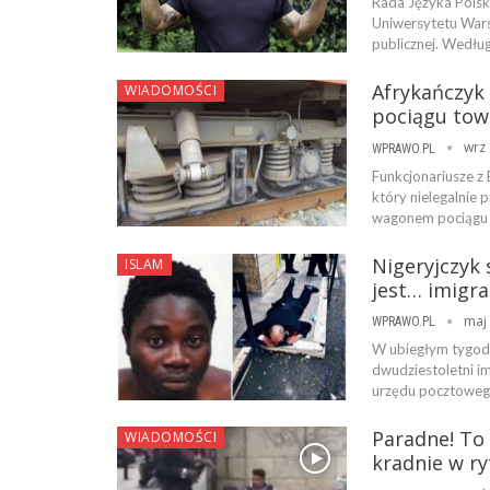
Rada Języka Polski
Uniwersytetu Wars
publicznej. Według
Afrykańczyk
WIADOMOŚCI
pociągu tow
wrz 
WPRAWO.PL
Funkcjonariusze z 
który nielegalnie 
wagonem pociągu 
Nigeryjczyk 
ISLAM
jest… imigr
maj 
WPRAWO.PL
W ubiegłym tygodn
dwudziestoletni im
urzędu pocztowego
Paradne! To
WIADOMOŚCI
kradnie w r