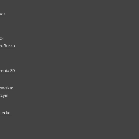
w z
ił
m. Burza
enia 80
howska:
 Czym
iecko-