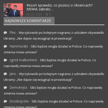
Resort sprawdzi, co piszesz o Ukraińcach?
MSWiA zabrało…
lip 30, 2026
0
NAJNOWSZE KOMENTARZE
Flex
-
Wyrzykowski po kolejnym nagraniu z udziałem obywatelki
Ukrainy: „Nie dajcie się wciągnąć w prowokację”
Hammurabi
-
SBU będzie mogła działać w Polsce. Co naprawdę
zmienia nowa umowa?
zgred malkontent
-
SBU będzie mogła działać w Polsce. Co
naprawdę zmienia nowa umowa?
Jans
-
Wyrzykowski po kolejnym nagraniu z udziałem obywatelki
Ukrainy: „Nie dajcie się wciągnąć w prowokację”
Demokryta
-
SBU będzie mogła działać w Polsce. Co naprawdę
zmienia nowa umowa?
Dozdrajców
-
SBU będzie mogła działać w Polsce. Co naprawdę
zmienia nowa umowa?