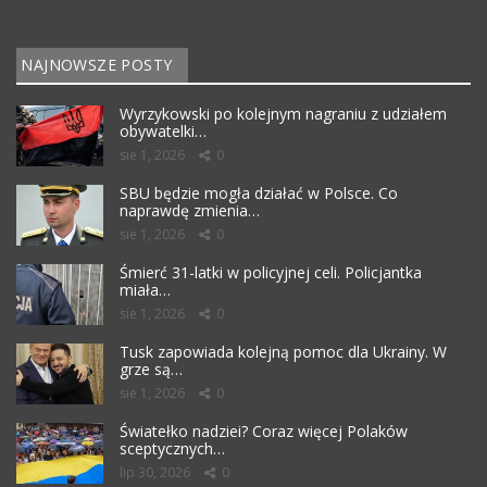
NAJNOWSZE POSTY
Wyrzykowski po kolejnym nagraniu z udziałem
obywatelki…
sie 1, 2026
0
SBU będzie mogła działać w Polsce. Co
naprawdę zmienia…
sie 1, 2026
0
Śmierć 31-latki w policyjnej celi. Policjantka
miała…
sie 1, 2026
0
Tusk zapowiada kolejną pomoc dla Ukrainy. W
grze są…
sie 1, 2026
0
Światełko nadziei? Coraz więcej Polaków
sceptycznych…
lip 30, 2026
0