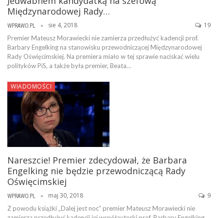
Jedwabnem kandydatką na szefową
Międzynarodowej Rady…
sie 4, 2018
19
WPRAWO.PL
Premier Mateusz Morawiecki nie zamierza przedłużyć kadencji prof.
Barbary Engelking na stanowisku przewodniczącej Międzynarodowej
Rady Oświęcimskiej. Na premiera miało w tej sprawie naciskać wielu
polityków PiS, a także była premier, Beata…
WIADOMOŚCI
Nareszcie! Premier zdecydował, że Barbara
Engelking nie będzie przewodniczącą Rady
Oświęcimskiej
maj 30, 2018
9
WPRAWO.PL
Z powodu książki „Dalej jest noc” premier Mateusz Morawiecki nie
zamierza przedłużyć kadencji jej współautorki prof. Barbary Engelking