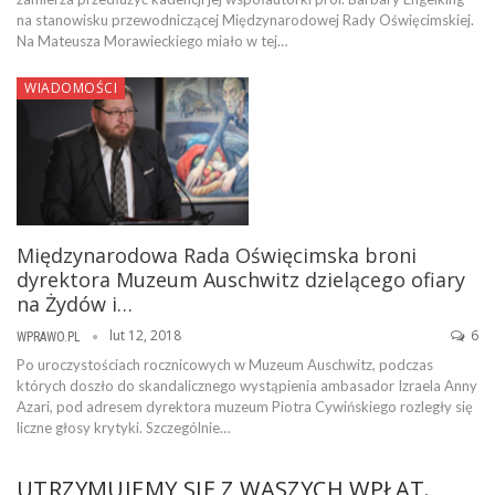
na stanowisku przewodniczącej Międzynarodowej Rady Oświęcimskiej.
Na Mateusza Morawieckiego miało w tej…
WIADOMOŚCI
Międzynarodowa Rada Oświęcimska broni
dyrektora Muzeum Auschwitz dzielącego ofiary
na Żydów i…
lut 12, 2018
6
WPRAWO.PL
Po uroczystościach rocznicowych w Muzeum Auschwitz, podczas
których doszło do skandalicznego wystąpienia ambasador Izraela Anny
Azari, pod adresem dyrektora muzeum Piotra Cywińskiego rozległy się
liczne głosy krytyki. Szczególnie…
UTRZYMUJEMY SIĘ Z WASZYCH WPŁAT.