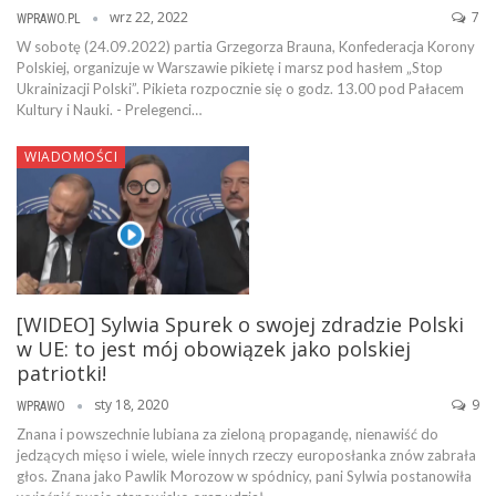
wrz 22, 2022
7
WPRAWO.PL
W sobotę (24.09.2022) partia Grzegorza Brauna, Konfederacja Korony
Polskiej, organizuje w Warszawie pikietę i marsz pod hasłem „Stop
Ukrainizacji Polski”. Pikieta rozpocznie się o godz. 13.00 pod Pałacem
Kultury i Nauki. - Prelegenci…
WIADOMOŚCI
[WIDEO] Sylwia Spurek o swojej zdradzie Polski
w UE: to jest mój obowiązek jako polskiej
patriotki!
sty 18, 2020
9
WPRAWO
Znana i powszechnie lubiana za zieloną propagandę, nienawiść do
jedzących mięso i wiele, wiele innych rzeczy europosłanka znów zabrała
głos. Znana jako Pawlik Morozow w spódnicy, pani Sylwia postanowiła