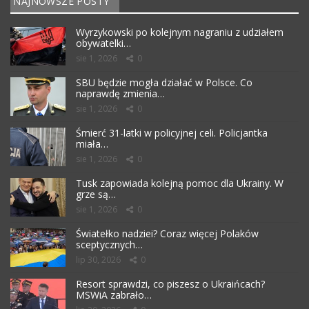
NAJNOWSZE POSTY
Wyrzykowski po kolejnym nagraniu z udziałem
obywatelki…
sie 1, 2026
0
SBU będzie mogła działać w Polsce. Co
naprawdę zmienia…
sie 1, 2026
0
Śmierć 31-latki w policyjnej celi. Policjantka
miała…
sie 1, 2026
0
Tusk zapowiada kolejną pomoc dla Ukrainy. W
grze są…
sie 1, 2026
0
Światełko nadziei? Coraz więcej Polaków
sceptycznych…
lip 30, 2026
0
Resort sprawdzi, co piszesz o Ukraińcach?
MSWiA zabrało…