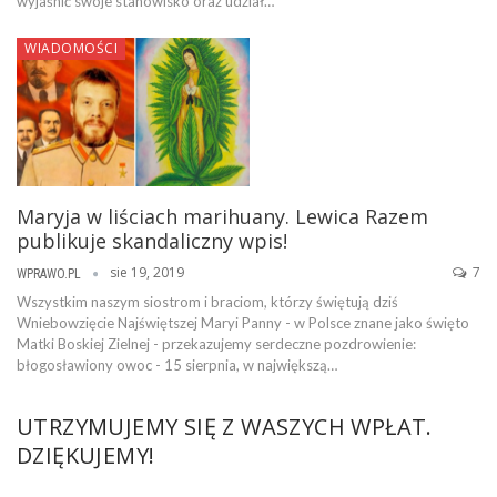
wyjaśnić swoje stanowisko oraz udział…
WIADOMOŚCI
Maryja w liściach marihuany. Lewica Razem
publikuje skandaliczny wpis!
sie 19, 2019
7
WPRAWO.PL
Wszystkim naszym siostrom i braciom, którzy świętują dziś
Wniebowzięcie Najświętszej Maryi Panny - w Polsce znane jako święto
Matki Boskiej Zielnej - przekazujemy serdeczne pozdrowienie:
błogosławiony owoc - 15 sierpnia, w największą…
UTRZYMUJEMY SIĘ Z WASZYCH WPŁAT.
DZIĘKUJEMY!