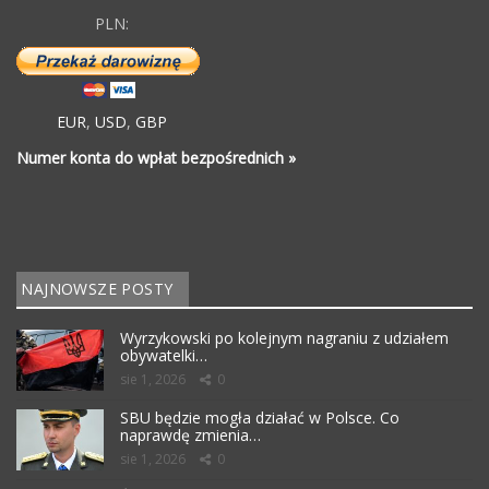
PLN:
EUR
,
USD
,
GBP
Numer konta do wpłat bezpośrednich »
NAJNOWSZE POSTY
Wyrzykowski po kolejnym nagraniu z udziałem
obywatelki…
sie 1, 2026
0
SBU będzie mogła działać w Polsce. Co
naprawdę zmienia…
sie 1, 2026
0