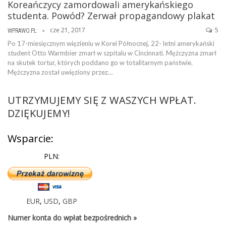
Koreańczycy zamordowali amerykańskiego
studenta. Powód? Zerwał propagandowy plakat
cze 21, 2017
5
WPRAWO.PL
Po 17-miesięcznym więzieniu w Korei Północnej, 22- letni amerykański
student Otto Warmbier zmarł w szpitalu w Cincinnati. Mężczyzna zmarł
na skutek tortur, których poddano go w totalitarnym państwie.
Mężczyzna został uwięziony przez…
UTRZYMUJEMY SIĘ Z WASZYCH WPŁAT.
DZIĘKUJEMY!
Wsparcie:
PLN:
EUR
,
USD
,
GBP
Numer konta do wpłat bezpośrednich »