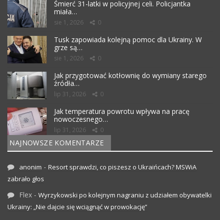
Śmierć 31-latki w policyjnej celi. Policjantka
miała…
sie 1, 2026
0
Tusk zapowiada kolejną pomoc dla Ukrainy. W
grze są…
sie 1, 2026
0
Jak przygotować kotłownię do wymiany starego
źródła…
lip 31, 2026
0
Jak temperatura powrotu wpływa na pracę
nowoczesnego…
lip 31, 2026
0
NAJNOWSZE KOMENTARZE
-
anonim
Resort sprawdzi, co piszesz o Ukraińcach? MSWiA
zabrało głos
Flex
-
Wyrzykowski po kolejnym nagraniu z udziałem obywatelki
Ukrainy: „Nie dajcie się wciągnąć w prowokację”