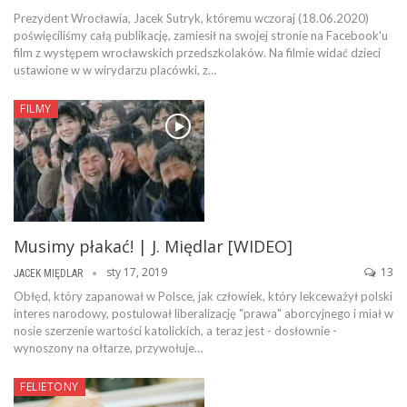
Prezydent Wrocławia, Jacek Sutryk, któremu wczoraj (18.06.2020)
poświęciliśmy całą publikację, zamiesił na swojej stronie na Facebook'u
film z występem wrocławskich przedszkolaków. Na filmie widać dzieci
ustawione w w wirydarzu placówki, z…
FILMY
Musimy płakać! | J. Międlar [WIDEO]
sty 17, 2019
13
JACEK MIĘDLAR
Obłęd, który zapanował w Polsce, jak człowiek, który lekceważył polski
interes narodowy, postulował liberalizację "prawa" aborcyjnego i miał w
nosie szerzenie wartości katolickich, a teraz jest - dosłownie -
wynoszony na ołtarze, przywołuje…
FELIETONY