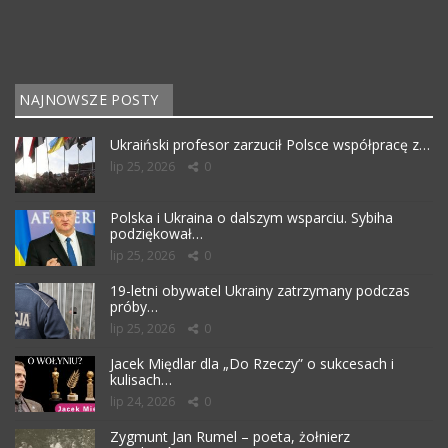
NAJNOWSZE POSTY
Ukraiński profesor zarzucił Polsce współpracę z…
lip 25, 2026
0
Polska i Ukraina o dalszym wsparciu. Sybiha
podziękował…
lip 25, 2026
0
19-letni obywatel Ukrainy zatrzymany podczas
próby…
lip 25, 2026
0
Jacek Międlar dla „Do Rzeczy” o sukcesach i
kulisach…
lip 24, 2026
0
Zygmunt Jan Rumel – poeta, żołnierz