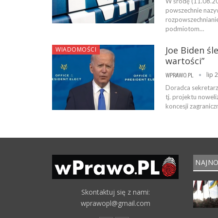
W środę (11.08.202
powszechnie nazyw
rozpowszechnianie
podmiotom…
Joe Biden śl
WIADOMOŚCI
wartości”
lip 
WPRAWO.PL
Doradca sekretarz
tj. projektu noweli
koncesji zagranicz
NAJNO
Skontaktuj się z nami:
wprawopl@gmail.com