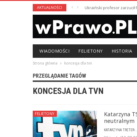
AKTUALNOŚCI
Ukraiński profesor zarzuci
WIADOMOŚCI
FELIETONY
HISTORIA
Strona główna
koncesja dla tvn
PRZEGLĄDANIE TAGÓW
KONCESJA DLA TVN
Katarzyna TS
FELIETONY
neutralnym
KATARZYNA TRETER-SIERPI