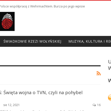
ł Polsce współpracę z Wehrmachtem. Burza po jego wpisie
ŚWIADKOWIE RZEZI WOŁYŃSKIEJ
MUZYKA, KULTURA I RE
W
W
: Święta wojna o TVN, czyli na pohybel
sie 12, 2021
16
ŃSKA