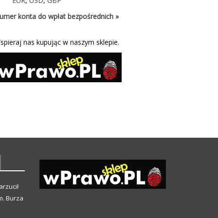
EUR
,
USD
,
GBP
umer konta do wpłat bezpośrednich »
spieraj nas kupując w naszym sklepie.
arzucił
m. Burza