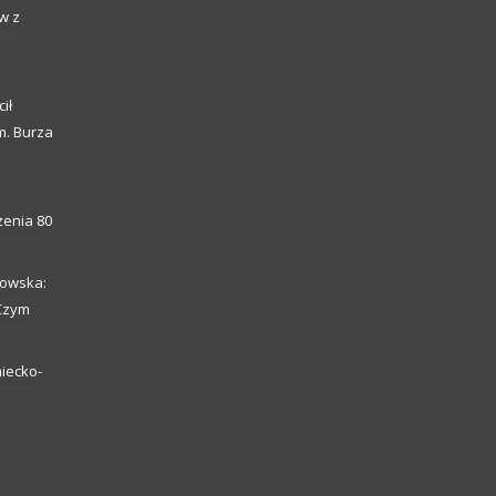
w z
ił
m. Burza
enia 80
howska:
 Czym
iecko-