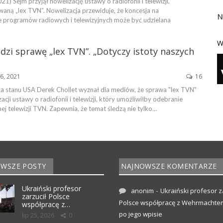
1) Sejm przyjął nowelizację ustawy o radiofonii i telewizji,
aną „lex TVN”. Nowelizacja przewiduje, że koncesja na
N
 programów radiowych i telewizyjnych może być udzielana
W
edzi sprawę „lex TVN”. „Dotyczy istoty naszych
26, 2021
16
a stanu USA Derek Chollet wyznał dla mediów, że sprawa "lex TVN"
zacji ustawy o radiofonii i telewizji, który umożliwiłby odebranie
nej telewizji TVN. Zapewnia, że temat śledzą nie tylko…
WSZE POSTY
NAJNOWSZE KOMENTARZE
Ukraiński profesor
-
anonim
Ukraiński profesor z
zarzucił Polsce
Polsce współpracę z Wehrmachte
współpracę z…
po jego wpisie
lip 25, 2026
0