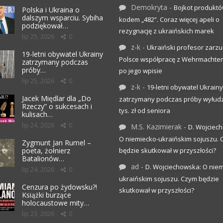
Demokryta
-
Bojkot produktó
Polska i Ukraina o
dalszym wsparciu. Sybiha
kodem „482”. Coraz więcej apeli o
podziękował…
rezygnację z ukraińskich marek
lip 25, 2026
0
z-k
-
Ukraiński profesor zarzuc
19-letni obywatel Ukrainy
Polsce współpracę z Wehrmachte
zatrzymany podczas
próby…
po jego wpisie
lip 25, 2026
0
z-k
-
19-letni obywatel Ukrainy
Jacek Międlar dla „Do
zatrzymany podczas próby wyłudz
Rzeczy” o sukcesach i
tys. zł od seniora
kulisach…
lip 24, 2026
0
M.S. Kazimierak
-
D. Wojciec
O niemiecko-ukraińskim sojuszu.
Zygmunt Jan Rumel –
poeta, żołnierz
będzie skutkował w przyszłości?
Batalionów…
ad
-
D. Wojciechowska: O niem
lip 24, 2026
0
ukraińskim sojuszu. Czym będzie
Cenzura po żydowsku?!
skutkował w przyszłości?
Książki burzące
holocaustowe mity…
lip 23, 2026
0