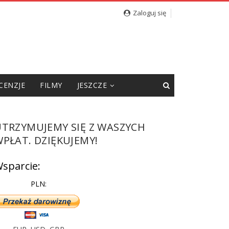
Zaloguj się
CENZJE
FILMY
JESZCZE
UTRZYMUJEMY SIĘ Z WASZYCH
PŁAT. DZIĘKUJEMY!
sparcie:
PLN: