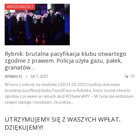
WIADOMOŚCI
Rybnik: brutalna pacyfikacja klubu otwartego
zgodnie z prawem. Policja użyła gazu, pałek,
granatów…
lut 1, 2021
10
WPRAWO.PL
W nocy z soboty na niedzielę (30/31.01.2021) policja dokonała
brutalnej pacyfikacji klubu Face2Face w Rybniku, który został otwarty
zgodnie z prawem w ramach akcji #OtwieraMY. – W życiu nie widziałam
czegoś takiego i myślałam, że policja…
UTRZYMUJEMY SIĘ Z WASZYCH WPŁAT.
DZIĘKUJEMY!