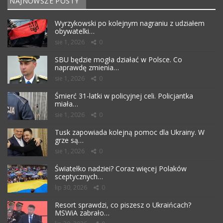
NAJNOWSZE POSTY
Wyrzykowski po kolejnym nagraniu z udziałem
obywatelki…
sie 1, 2026
0
SBU będzie mogła działać w Polsce. Co
naprawdę zmienia…
sie 1, 2026
0
Śmierć 31-latki w policyjnej celi. Policjantka
miała…
sie 1, 2026
0
Tusk zapowiada kolejną pomoc dla Ukrainy. W
grze są…
sie 1, 2026
0
Światełko nadziei? Coraz więcej Polaków
sceptycznych…
lip 30, 2026
0
Resort sprawdzi, co piszesz o Ukraińcach?
MSWiA zabrało…