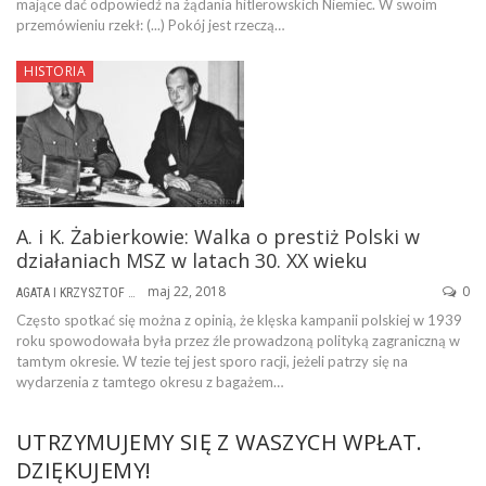
mające dać odpowiedź na żądania hitlerowskich Niemiec. W swoim
przemówieniu rzekł: (...) Pokój jest rzeczą…
HISTORIA
A. i K. Żabierkowie: Walka o prestiż Polski w
działaniach MSZ w latach 30. XX wieku
maj 22, 2018
0
AGATA I KRZYSZTOF ŻABIERKOWIE
Często spotkać się można z opinią, że klęska kampanii polskiej w 1939
roku spowodowała była przez źle prowadzoną polityką zagraniczną w
tamtym okresie. W tezie tej jest sporo racji, jeżeli patrzy się na
wydarzenia z tamtego okresu z bagażem…
UTRZYMUJEMY SIĘ Z WASZYCH WPŁAT.
DZIĘKUJEMY!