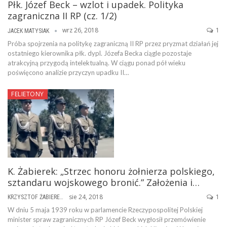
Płk. Józef Beck – wzlot i upadek. Polityka
zagraniczna II RP (cz. 1/2)
wrz 26, 2018
1
JACEK MATYSIAK
Próba spojrzenia na politykę zagraniczną II RP przez pryzmat działań jej
ostatniego kierownika płk. dypl. Józefa Becka ciągle pozostaje
atrakcyjną przygodą intelektualną. W ciągu ponad pół wieku
poświęcono analizie przyczyn upadku II…
FELIETONY
K. Żabierek: „Strzec honoru żołnierza polskiego,
sztandaru wojskowego bronić.” Założenia i…
sie 24, 2018
1
KRZYSZTOF ŻABIEREK
W dniu 5 maja 1939 roku w parlamencie Rzeczypospolitej Polskiej
minister spraw zagranicznych RP Józef Beck wygłosił przemówienie