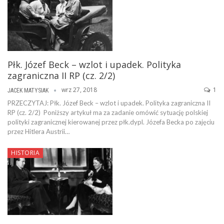
Płk. Józef Beck – wzlot i upadek. Polityka
zagraniczna II RP (cz. 2/2)
wrz 27, 2018
1
JACEK MATYSIAK
PRZECZYTAJ: Płk. Józef Beck – wzlot i upadek. Polityka zagraniczna II
RP (cz. 2/2) Poniższy artykuł ma za zadanie omówić sytuację polskiej
polityki zagranicznej kierowanej przez płk.dypl. Józefa Becka po zajęciu
przez Hitlera Austrii…
HISTORIA