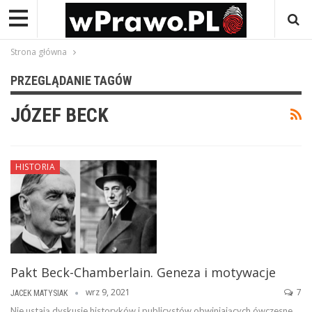
Strona główna
PRZEGLĄDANIE TAGÓW
JÓZEF BECK
HISTORIA
Pakt Beck-Chamberlain. Geneza i motywacje
wrz 9, 2021
7
JACEK MATYSIAK
Nie ustają dyskusje historyków i publicystów obwiniających ówczesne