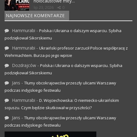
holocaustowe mity…
lip 23, 2026
0
NAJNOWSZE KOMENTARZE
Hammurabi
-
Polska i Ukraina o dalszym wsparciu. Sybiha
podziękował Sikorskiemu
Hammurabi
-
Ukraiński profesor zarzucił Polsce współpracę z
Wehrmachtem. Burza po jego wpisie
Dozdrajców
-
Polska i Ukraina o dalszym wsparciu. Sybiha
podziękował Sikorskiemu
Jans
-
Tłumy obcokrajowców przeszły ulicami Warszawy
podczas indyjskiego festiwalu
Hammurabi
-
D. Wojciechowska: O niemiecko-ukraińskim
sojuszu. Czym będzie skutkował w przyszłości?
Jans
-
Tłumy obcokrajowców przeszły ulicami Warszawy
podczas indyjskiego festiwalu