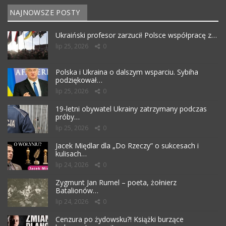
NAJNOWSZE POSTY
Ukraiński profesor zarzucił Polsce współpracę z…
lip 25, 2026
0
Polska i Ukraina o dalszym wsparciu. Sybiha
podziękował…
lip 25, 2026
0
19-letni obywatel Ukrainy zatrzymany podczas
próby…
lip 25, 2026
0
Jacek Międlar dla „Do Rzeczy” o sukcesach i
kulisach…
lip 24, 2026
0
Zygmunt Jan Rumel – poeta, żołnierz
Batalionów…
lip 24, 2026
0
Cenzura po żydowsku?! Książki burzące