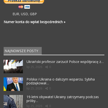
EUR
,
USD
,
GBP
Numer konta do wpłat bezpośrednich »
NAJNOWSZE POSTY
Ukraiński profesor zarzucił Polsce współpracę z…
lip 25, 2026
0
Polska i Ukraina o dalszym wsparciu. Sybiha
podziękował…
lip 25, 2026
0
19-letni obywatel Ukrainy zatrzymany podczas
próby…
lip 25, 2026
0