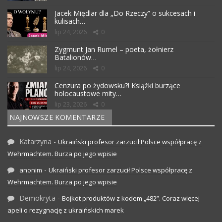
Jacek Międlar dla „Do Rzeczy” o sukcesach i
kulisach…
lip 24, 2026
0
Zygmunt Jan Rumel – poeta, żołnierz
Batalionów…
lip 24, 2026
0
Cenzura po żydowsku?! Książki burzące
holocaustowe mity…
lip 23, 2026
0
NAJNOWSZE KOMENTARZE
Katarzyna
-
Ukraiński profesor zarzucił Polsce współpracę z
Wehrmachtem. Burza po jego wpisie
-
anonim
Ukraiński profesor zarzucił Polsce współpracę z
Wehrmachtem. Burza po jego wpisie
Demokryta
-
Bojkot produktów z kodem „482”. Coraz więcej
apeli o rezygnację z ukraińskich marek