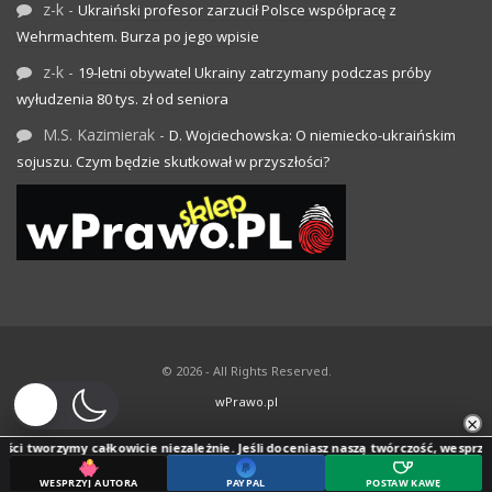
z-k
-
Ukraiński profesor zarzucił Polsce współpracę z
Wehrmachtem. Burza po jego wpisie
z-k
-
19-letni obywatel Ukrainy zatrzymany podczas próby
wyłudzenia 80 tys. zł od seniora
M.S. Kazimierak
-
D. Wojciechowska: O niemiecko-ukraińskim
sojuszu. Czym będzie skutkował w przyszłości?
© 2026 - All Rights Reserved.
wPrawo.pl
×
i tworzymy całkowicie niezależnie. Jeśli doceniasz naszą twórczość, wesprzyj jej
WESPRZYJ AUTORA
PAYPAL
POSTAW KAWĘ