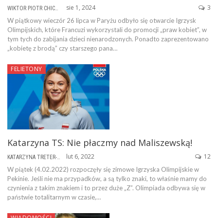
sie 1, 2024
3
WIKTOR PIOTR CHICHEŁ
W piątkowy wieczór 26 lipca w Paryżu odbyło się otwarcie Igrzysk
Olimpijskich, które Francuzi wykorzystali do promocji „praw kobiet”, w
tym tych do zabijania dzieci nienarodzonych. Ponadto zaprezentowano
„kobietę z brodą” czy starszego pana…
FELIETONY
Katarzyna TS: Nie płaczmy nad Maliszewską!
lut 6, 2022
12
KATARZYNA TRETER-SIERPIŃSKA
W piątek (4.02.2022) rozpoczęły się zimowe Igrzyska Olimpijskie w
Pekinie. Jeśli nie ma przypadków, a są tylko znaki, to właśnie mamy do
czynienia z takim znakiem i to przez duże „Z”. Olimpiada odbywa się w
państwie totalitarnym w czasie,…
WIADOMOŚCI