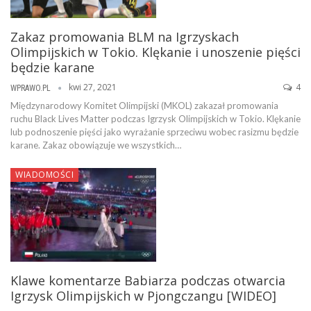
Zakaz promowania BLM na Igrzyskach
Olimpijskich w Tokio. Klękanie i unoszenie pięści
będzie karane
kwi 27, 2021
4
WPRAWO.PL
Międzynarodowy Komitet Olimpijski (MKOL) zakazał promowania
ruchu Black Lives Matter podczas Igrzysk Olimpijskich w Tokio. Klękanie
lub podnoszenie pięści jako wyrażanie sprzeciwu wobec rasizmu będzie
karane. Zakaz obowiązuje we wszystkich…
WIADOMOŚCI
Klawe komentarze Babiarza podczas otwarcia
Igrzysk Olimpijskich w Pjongczangu [WIDEO]