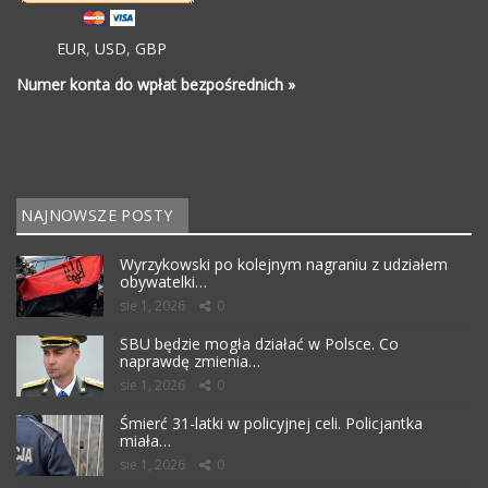
EUR
,
USD
,
GBP
Numer konta do wpłat bezpośrednich »
NAJNOWSZE POSTY
Wyrzykowski po kolejnym nagraniu z udziałem
obywatelki…
sie 1, 2026
0
SBU będzie mogła działać w Polsce. Co
naprawdę zmienia…
sie 1, 2026
0
Śmierć 31-latki w policyjnej celi. Policjantka
miała…
sie 1, 2026
0