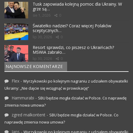
Tusk zapowiada kolejną pomoc dla Ukrainy. W
grze są…
sie 1, 2026
0
Światełko nadziei? Coraz więcej Polaków
sceptycznych…
lip 30, 2026
0
Resort sprawdzi, co piszesz o Ukraińcach?
MSWiA zabrało…
lip 30, 2026
0
NAJNOWSZE KOMENTARZE
Flex
-
Wyrzykowski po kolejnym nagraniu z udziałem obywatelki
Ukrainy: „Nie dajcie się wciągnąć w prowokację”
Hammurabi
-
SBU będzie mogła działać w Polsce. Co naprawdę
zmienia nowa umowa?
zgred malkontent
-
SBU będzie mogła działać w Polsce. Co
naprawdę zmienia nowa umowa?
Jans
-
Wyrzykowski po kolejnym nagraniu z udziałem obywatelki