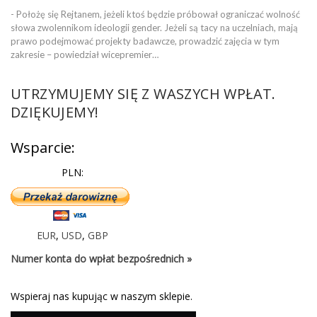
- Położę się Rejtanem, jeżeli ktoś będzie próbował ograniczać wolność
słowa zwolennikom ideologii gender. Jeżeli są tacy na uczelniach, mają
prawo podejmować projekty badawcze, prowadzić zajęcia w tym
zakresie – powiedział wicepremier…
UTRZYMUJEMY SIĘ Z WASZYCH WPŁAT.
DZIĘKUJEMY!
Wsparcie:
PLN:
EUR
,
USD
,
GBP
Numer konta do wpłat bezpośrednich »
Wspieraj nas kupując w naszym sklepie.