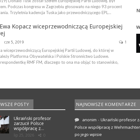
19) Donald Tusk został szefem Europejskiej Partii Ludowej. Był
em. Podczas kongresu w Zagrzebiu głosowało na niego 93 procent
N
ania. Trzyletnia kadencja Tuska jako przewodniczącego EPL…
! Ewa Kopacz wiceprzewodniczącą Europejskiej
W
ej
cze 5, 2019
1
ŃSKA
a wiceprzewodniczącą Europejskiej Partii Ludowej, do której w
ależy Platforma Obywatelska i Polskie Stronnictwo Ludowe.
respondentkę RMF FM, dlaczego to ona ma objąć to stanowisko,
WSZE POSTY
NAJNOWSZE KOMENTARZE
Ukraiński profesor
-
anonim
Ukraiński profesor z
zarzucił Polsce
Polsce współpracę z Wehrmachte
współpracę z…
po jego wpisie
lip 25, 2026
0