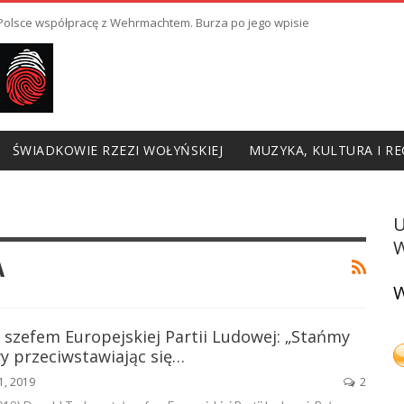
ł Polsce współpracę z Wehrmachtem. Burza po jego wpisie
ŚWIADKOWIE RZEZI WOŁYŃSKIEJ
MUZYKA, KULTURA I RE
W
A
W
 szefem Europejskiej Partii Ludowej: „Stańmy
y przeciwstawiając się…
21, 2019
2