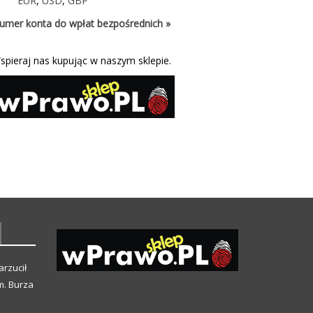
EUR
,
USD
,
GBP
umer konta do wpłat bezpośrednich »
spieraj nas kupując w naszym sklepie.
arzucił
m. Burza