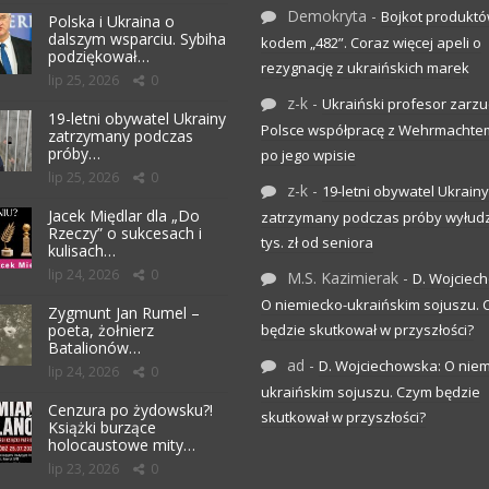
Demokryta
-
Bojkot produktó
Polska i Ukraina o
dalszym wsparciu. Sybiha
kodem „482”. Coraz więcej apeli o
podziękował…
rezygnację z ukraińskich marek
lip 25, 2026
0
z-k
-
Ukraiński profesor zarzuc
19-letni obywatel Ukrainy
Polsce współpracę z Wehrmachte
zatrzymany podczas
próby…
po jego wpisie
lip 25, 2026
0
z-k
-
19-letni obywatel Ukrainy
Jacek Międlar dla „Do
zatrzymany podczas próby wyłudz
Rzeczy” o sukcesach i
tys. zł od seniora
kulisach…
lip 24, 2026
0
M.S. Kazimierak
-
D. Wojciec
O niemiecko-ukraińskim sojuszu.
Zygmunt Jan Rumel –
poeta, żołnierz
będzie skutkował w przyszłości?
Batalionów…
ad
-
D. Wojciechowska: O niem
lip 24, 2026
0
ukraińskim sojuszu. Czym będzie
Cenzura po żydowsku?!
skutkował w przyszłości?
Książki burzące
holocaustowe mity…
lip 23, 2026
0