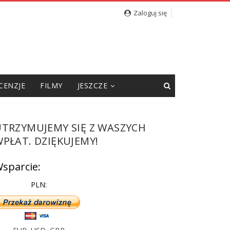
Zaloguj się
CENZJE
FILMY
JESZCZE
UTRZYMUJEMY SIĘ Z WASZYCH
PŁAT. DZIĘKUJEMY!
sparcie:
PLN: