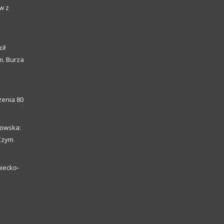
w z
ił
m. Burza
enia 80
howska:
 Czym
iecko-