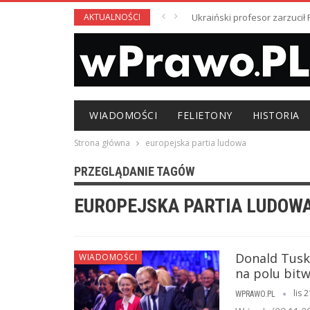
AKTUALNOŚCI
Ukraiński profesor zarzuci
WIADOMOŚCI
FELIETONY
HISTORIA
Strona główna
europejska partia ludowa
PRZEGLĄDANIE TAGÓW
EUROPEJSKA PARTIA LUDOW
Donald Tusk
WIADOMOŚCI
na polu bitw
lis 
WPRAWO.PL