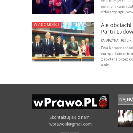
W środę (20.11.20
jedynym kandydat
działaczy ugrupow
Ale obciach
WIADOMOŚCI
Partii Ludow
KATARZYNA TRETER-SIERPI
Ewa Kopacz został
europarlamencie n
Zapytana przez ko
a nie…
NAJNO
Skontaktuj się z nami:
wprawopl@gmail.com