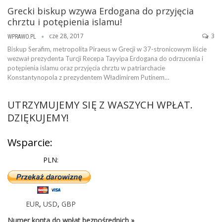
Grecki biskup wzywa Erdogana do przyjęcia
chrztu i potępienia islamu!
cze 28, 2017
3
WPRAWO.PL
Biskup Serafim, metropolita Piraeus w Grecji w 37-stronicowym liście
wezwał prezydenta Turcji Recepa Tayyipa Erdogana do odrzucenia i
potępienia islamu oraz przyjęcia chrztu w patriarchacie
Konstantynopola z prezydentem Władimirem Putinem…
UTRZYMUJEMY SIĘ Z WASZYCH WPŁAT.
DZIĘKUJEMY!
Wsparcie:
PLN:
EUR
,
USD
,
GBP
Numer konta do wpłat bezpośrednich »