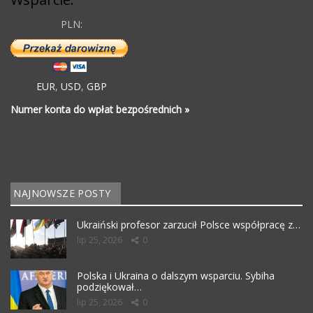
PLN:
EUR
,
USD
,
GBP
Numer konta do wpłat bezpośrednich »
NAJNOWSZE POSTY
Ukraiński profesor zarzucił Polsce współpracę z…
lip 25, 2026
0
Polska i Ukraina o dalszym wsparciu. Sybiha
podziękował…
lip 25, 2026
0