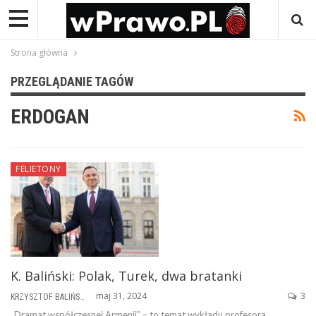
Strona główna
PRZEGLĄDANIE TAGÓW
ERDOGAN
FELIETONY
K. Baliński: Polak, Turek, dwa bratanki
maj 31, 2024
3
KRZYSZTOF BALIŃSKI
„Dramat współczesnej Armenii” – to temat wykładu profesora