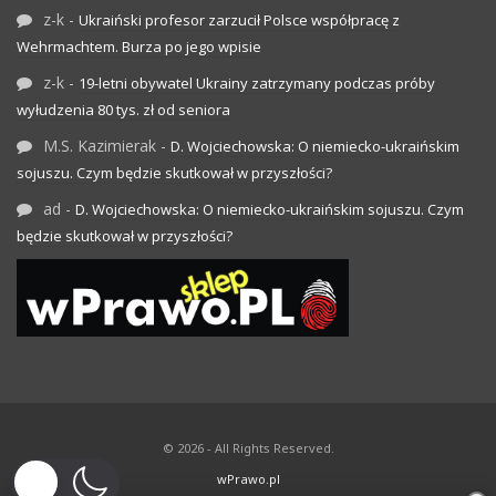
z-k
-
Ukraiński profesor zarzucił Polsce współpracę z
Wehrmachtem. Burza po jego wpisie
z-k
-
19-letni obywatel Ukrainy zatrzymany podczas próby
wyłudzenia 80 tys. zł od seniora
M.S. Kazimierak
-
D. Wojciechowska: O niemiecko-ukraińskim
sojuszu. Czym będzie skutkował w przyszłości?
ad
-
D. Wojciechowska: O niemiecko-ukraińskim sojuszu. Czym
będzie skutkował w przyszłości?
© 2026 - All Rights Reserved.
wPrawo.pl