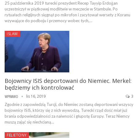
25 października 2019 turecki prezydent Recep Tayyip Erdoğan
uczestniczył w piątkowej modlitwie w meczecie w Stambule. Po
rytuałach religijnych sięgnął po mikrofon i zacytował wersety z Koranu
wzywające do podboju i przemocy wobec tych,…
ISLAM
Bojownicy ISIS deportowani do Niemiec. Merkel:
będziemy ich kontrolować
lis 16, 2019
3
WPRAWO
Zgodnie z zapowiedzią Turcji, do Niemiec zostaną deportowani wszyscy
bojownicy ISIS, którzy się z nich wywodzą. Turecki rząd dość miał już
brania odpowiedzialności za naiwność i głupotę Europy. Teraz Niemcy
muszą zająć się niechcianą…
FELIETONY