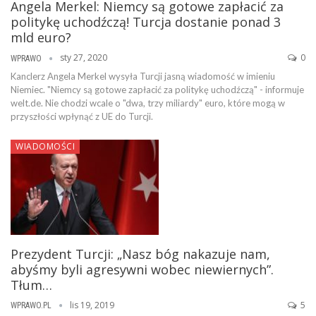
Angela Merkel: Niemcy są gotowe zapłacić za
politykę uchodźczą! Turcja dostanie ponad 3
mld euro?
sty 27, 2020
0
WPRAWO
Kanclerz Angela Merkel wysyła Turcji jasną wiadomość w imieniu
Niemiec. "Niemcy są gotowe zapłacić za politykę uchodźczą" - informuje
welt.de. Nie chodzi wcale o "dwa, trzy miliardy" euro, które mogą w
przyszłości wpłynąć z UE do Turcji.
WIADOMOŚCI
Prezydent Turcji: „Nasz bóg nakazuje nam,
abyśmy byli agresywni wobec niewiernych”.
Tłum…
lis 19, 2019
5
WPRAWO.PL