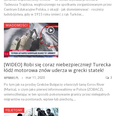
Tadeusza Trajdosa, wygłoszonego na spotkaniu zorganizowanym przez
Centrum Edukacyjne Polska, z okazji - jak domniemywać - rocznicy
ludobójstwa, gdy w 1915 roku śmierć z rąk Turków…
WIADOMOŚCI
[WIDEO] Robi się coraz niebezpieczniej! Turecka
łódź motorowa znów uderza w grecki statek!
mar 11, 2020
3
WPRAWO.PL
Po tym jak na prośbę Greków Bułgarzy otworzyli tamę Evros River
(Marica), o czym jako pierwsi informowaliśmy w Polsce (ZOBACZ),
uniemożliwiając w ten sposób pokonywanie granicy przez nielegalnych
migrantów na pontonach, wpław lub piechotą,…
FELIETONY