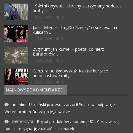
19-letni obywatel Ukrainy zatrzymany podczas
próby…
lip 25, 2026
0
Jacek Międlar dla „Do Rzeczy” o sukcesach i
kulisach…
lip 24, 2026
0
Zygmunt Jan Rumel – poeta, żołnierz
Batalionów…
lip 24, 2026
0
Cenzura po żydowsku?! Książki burzące
holocaustowe mity…
lip 23, 2026
0
NAJNOWSZE KOMENTARZE
-
anonim
Ukraiński profesor zarzucił Polsce współpracę z
Wehrmachtem. Burza po jego wpisie
Demokryta
-
Bojkot produktów z kodem „482”. Coraz więcej
apeli o rezygnację z ukraińskich marek