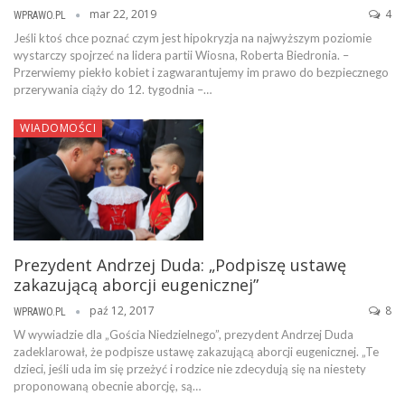
mar 22, 2019
4
WPRAWO.PL
Jeśli ktoś chce poznać czym jest hipokryzja na najwyższym poziomie
wystarczy spojrzeć na lidera partii Wiosna, Roberta Biedronia. –
Przerwiemy piekło kobiet i zagwarantujemy im prawo do bezpiecznego
przerywania ciąży do 12. tygodnia –…
WIADOMOŚCI
Prezydent Andrzej Duda: „Podpiszę ustawę
zakazującą aborcji eugenicznej”
paź 12, 2017
8
WPRAWO.PL
W wywiadzie dla „Gościa Niedzielnego”, prezydent Andrzej Duda
zadeklarował, że podpisze ustawę zakazującą aborcji eugenicznej. „Te
dzieci, jeśli uda im się przeżyć i rodzice nie zdecydują się na niestety
proponowaną obecnie aborcję, są…