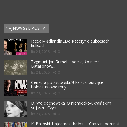
NAJNOWSZE POSTY
Jacek Międlar dla „Do Rzeczy” o sukcesach i
kulisach…
lip 24, 2026
0
Zygmunt Jan Rumel – poeta, żołnierz
Batalionów…
lip 24, 2026
0
Cenzura po żydowsku?! Książki burzące
holocaustowe mity…
lip 23, 2026
0
D. Wojciechowska: O niemiecko-ukraińskim
sojuszu. Czym…
lip 23, 2026
0
K. Baliński: Hajdamak, Kałmuk, Chazar i pomniki…