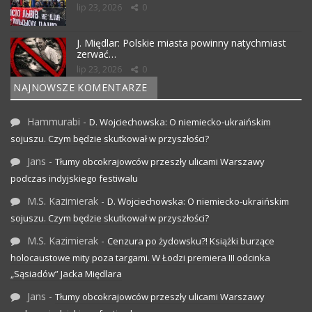
lip 23, 2026
0
J. Międlar: Polskie miasta powinny natychmiast
zerwać…
lip 23, 2026
0
NAJNOWSZE KOMENTARZE
Hammurabi
-
D. Wojciechowska: O niemiecko-ukraińskim
sojuszu. Czym będzie skutkował w przyszłości?
Jans
-
Tłumy obcokrajowców przeszły ulicami Warszawy
podczas indyjskiego festiwalu
M.S. Kazimierak
-
D. Wojciechowska: O niemiecko-ukraińskim
sojuszu. Czym będzie skutkował w przyszłości?
M.S. Kazimierak
-
Cenzura po żydowsku?! Książki burzące
holocaustowe mity poza targami. W Łodzi premiera III odcinka
„Sąsiadów” Jacka Międlara
Jans
-
Tłumy obcokrajowców przeszły ulicami Warszawy