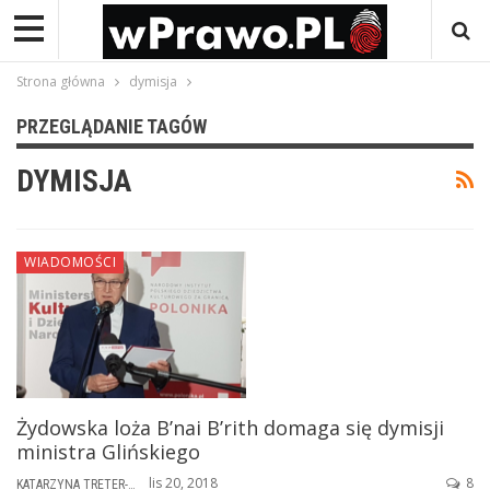
Strona główna
dymisja
PRZEGLĄDANIE TAGÓW
DYMISJA
WIADOMOŚCI
Żydowska loża B’nai B’rith domaga się dymisji
ministra Glińskiego
lis 20, 2018
8
KATARZYNA TRETER-SIERPIŃSKA