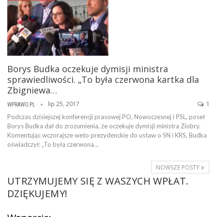
Borys Budka oczekuje dymisji ministra
sprawiedliwości. „To była czerwona kartka dla
Zbigniewa…
lip 25, 2017
1
WPRAWO.PL
Podczas dzisiejszej konferencji prasowej PO, Nowoczesnej i PSL, poseł
Borys Budka dał do zrozumienia, że oczekuje dymisji ministra Ziobry.
Komentując wczorajsze weto prezydenckie do ustaw o SN i KRS, Budka
oświadczył: „To była czerwona…
NOWSZE POSTY
UTRZYMUJEMY SIĘ Z WASZYCH WPŁAT.
DZIĘKUJEMY!