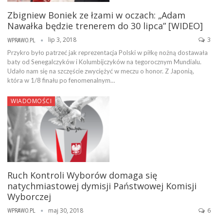
Zbigniew Boniek ze łzami w oczach: „Adam
Nawałka będzie trenerem do 30 lipca” [WIDEO]
lip 3, 2018
3
WPRAWO.PL
Przykro było patrzeć jak reprezentacja Polski w piłkę nożną dostawała
baty od Senegalczyków i Kolumbijczyków na tegorocznym Mundialu.
Udało nam się na szczęście zwyciężyć w meczu o honor. Z Japonią,
która w 1/8 finału po fenomenalnym…
WIADOMOŚCI
Ruch Kontroli Wyborów domaga się
natychmiastowej dymisji Państwowej Komisji
Wyborczej
maj 30, 2018
6
WPRAWO.PL