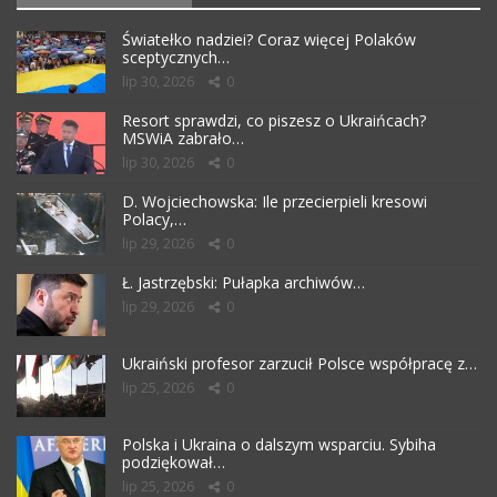
Światełko nadziei? Coraz więcej Polaków
sceptycznych…
lip 30, 2026
0
Resort sprawdzi, co piszesz o Ukraińcach?
MSWiA zabrało…
lip 30, 2026
0
D. Wojciechowska: Ile przecierpieli kresowi
Polacy,…
lip 29, 2026
0
Ł. Jastrzębski: Pułapka archiwów…
lip 29, 2026
0
Ukraiński profesor zarzucił Polsce współpracę z…
lip 25, 2026
0
Polska i Ukraina o dalszym wsparciu. Sybiha
podziękował…
lip 25, 2026
0