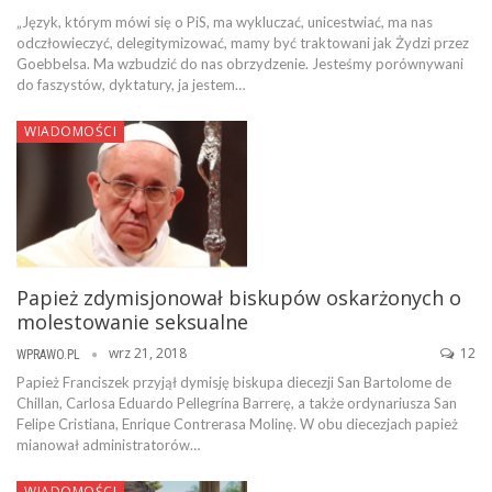
„Język, którym mówi się o PiS, ma wykluczać, unicestwiać, ma nas
odczłowieczyć, delegitymizować, mamy być traktowani jak Żydzi przez
Goebbelsa. Ma wzbudzić do nas obrzydzenie. Jesteśmy porównywani
do faszystów, dyktatury, ja jestem…
WIADOMOŚCI
Papież zdymisjonował biskupów oskarżonych o
molestowanie seksualne
wrz 21, 2018
12
WPRAWO.PL
Papież Franciszek przyjął dymisję biskupa diecezji San Bartolome de
Chillan, Carlosa Eduardo Pellegrína Barrerę, a także ordynariusza San
Felipe Cristiana, Enrique Contrerasa Molinę. W obu diecezjach papież
mianował administratorów…
WIADOMOŚCI