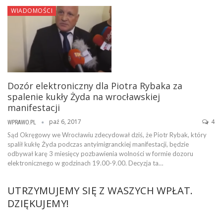
WIADOMOŚCI
Dozór elektroniczny dla Piotra Rybaka za
spalenie kukły Żyda na wrocławskiej
manifestacji
paź 6, 2017
4
WPRAWO.PL
Sąd Okręgowy we Wrocławiu zdecydował dziś, że Piotr Rybak, który
spalił kukłę Żyda podczas antyimigranckiej manifestacji, będzie
odbywał karę 3 miesięcy pozbawienia wolności w formie dozoru
elektronicznego w godzinach 19.00-9.00. Decyzja ta…
UTRZYMUJEMY SIĘ Z WASZYCH WPŁAT.
DZIĘKUJEMY!