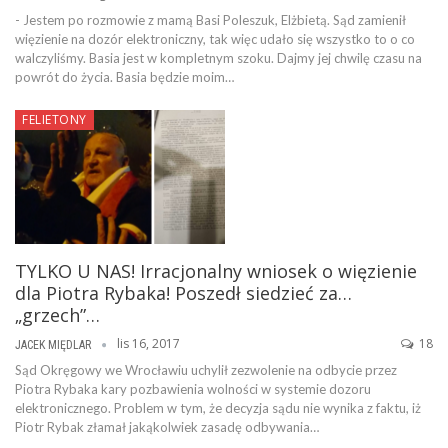
- Jestem po rozmowie z mamą Basi Poleszuk, Elżbietą. Sąd zamienił
więzienie na dozór elektroniczny, tak więc udało się wszystko to o co
walczyliśmy. Basia jest w kompletnym szoku. Dajmy jej chwilę czasu na
powrót do życia. Basia będzie moim…
FELIETONY
TYLKO U NAS! Irracjonalny wniosek o więzienie
dla Piotra Rybaka! Poszedł siedzieć za…
„grzech”…
lis 16, 2017
18
JACEK MIĘDLAR
Sąd Okręgowy we Wrocławiu uchylił zezwolenie na odbycie przez
Piotra Rybaka kary pozbawienia wolności w systemie dozoru
elektronicznego. Problem w tym, że decyzja sądu nie wynika z faktu, iż
Piotr Rybak złamał jakąkolwiek zasadę odbywania…