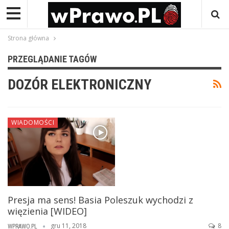
Strona główna
PRZEGLĄDANIE TAGÓW
DOZÓR ELEKTRONICZNY
WIADOMOŚCI
Presja ma sens! Basia Poleszuk wychodzi z
więzienia [WIDEO]
gru 11, 2018
8
WPRAWO.PL