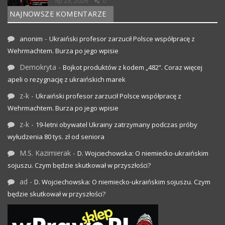
lip 23, 2026
0
NAJNOWSZE KOMENTARZE
-
anonim
Ukraiński profesor zarzucił Polsce współpracę z
Wehrmachtem. Burza po jego wpisie
Demokryta
-
Bojkot produktów z kodem „482”. Coraz więcej
apeli o rezygnację z ukraińskich marek
z-k
-
Ukraiński profesor zarzucił Polsce współpracę z
Wehrmachtem. Burza po jego wpisie
z-k
-
19-letni obywatel Ukrainy zatrzymany podczas próby
wyłudzenia 80 tys. zł od seniora
M.S. Kazimierak
-
D. Wojciechowska: O niemiecko-ukraińskim
sojuszu. Czym będzie skutkował w przyszłości?
ad
-
D. Wojciechowska: O niemiecko-ukraińskim sojuszu. Czym
będzie skutkował w przyszłości?