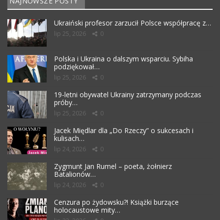
NAJNOWSZE POSTY
Ukraiński profesor zarzucił Polsce współpracę z…
lip 25, 2026
0
Polska i Ukraina o dalszym wsparciu. Sybiha
podziękował…
lip 25, 2026
0
19-letni obywatel Ukrainy zatrzymany podczas
próby…
lip 25, 2026
0
Jacek Międlar dla „Do Rzeczy” o sukcesach i
kulisach…
lip 24, 2026
0
Zygmunt Jan Rumel – poeta, żołnierz
Batalionów…
lip 24, 2026
0
Cenzura po żydowsku?! Książki burzące
holocaustowe mity…