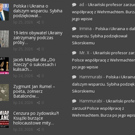
ad
-
Ukraiński profesor zarzuc
Polska i Ukraina o
dalszym wsparciu. Sybiha
współpracę z Wehrmachtem. Burz
podziękował…
jego wpisie
lip 25, 2026
0
Irmina
-
Polska i Ukraina o d
19-letni obywatel Ukrainy
wsparciu. Sybiha podziękował
zatrzymany podczas
próby…
Sikorskiemu
lip 25, 2026
0
Mr. X
-
Ukraiński profesor zar
Jacek Międlar dla „Do
Polsce współpracę z Wehrmachte
Rzeczy” o sukcesach i
po jego wpisie
kulisach…
lip 24, 2026
0
Hammurabi
-
Polska i Ukrain
dalszym wsparciu. Sybiha podzię
Zygmunt Jan Rumel –
poeta, żołnierz
Sikorskiemu
Batalionów…
Hammurabi
-
Ukraiński profe
lip 24, 2026
0
zarzucił Polsce współpracę z
Cenzura po żydowsku?!
Wehrmachtem. Burza po jego wpis
Książki burzące
holocaustowe mity…
lip 23, 2026
0