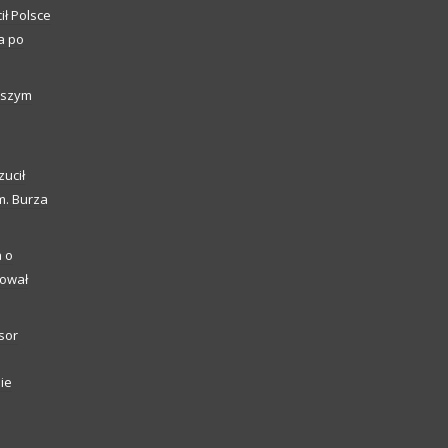
ił Polsce
a po
alszym
zucił
m. Burza
a o
kował
sor
ie