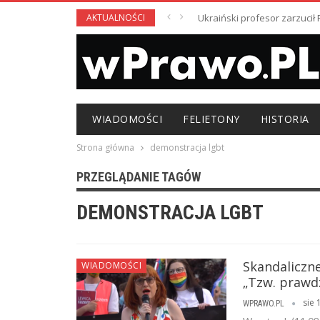
AKTUALNOŚCI
Ukraiński profesor zarzuci
WIADOMOŚCI
FELIETONY
HISTORIA
Strona główna
demonstracja lgbt
PRZEGLĄDANIE TAGÓW
DEMONSTRACJA LGBT
Skandaliczn
WIADOMOŚCI
„Tzw. prawdz
sie 
WPRAWO.PL