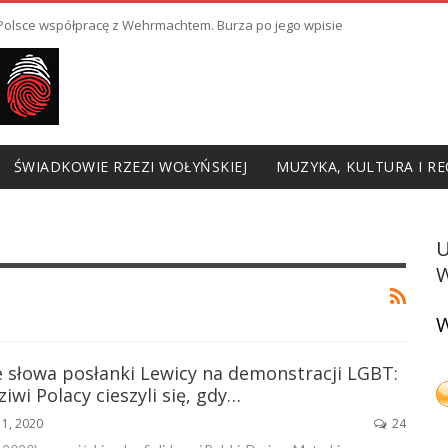
ł Polsce współpracę z Wehrmachtem. Burza po jego wpisie
ŚWIADKOWIE RZEZI WOŁYŃSKIEJ
MUZYKA, KULTURA I RE
W
W
e słowa posłanki Lewicy na demonstracji LGBT:
iwi Polacy cieszyli się, gdy…
11, 2020
24