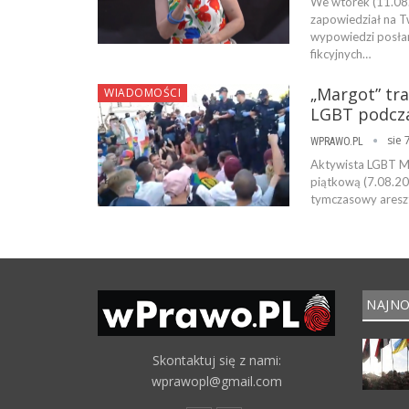
We wtorek (11.08.2
zapowiedział na T
wypowiedzi posłan
fikcyjnych…
„Margot” tra
WIADOMOŚCI
LGBT podcza
sie 
WPRAWO.PL
Aktywista LGBT Mi
piątkową (7.08.202
tymczasowy areszt
NAJNO
Skontaktuj się z nami:
wprawopl@gmail.com