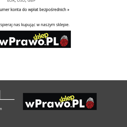
EUR
,
USD
,
GBP
umer konta do wpłat bezpośrednich »
spieraj nas kupując w naszym sklepie.
ym