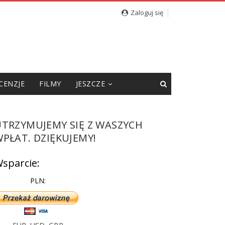
Zaloguj się
CENZJE
FILMY
JESZCZE
UTRZYMUJEMY SIĘ Z WASZYCH
PŁAT. DZIĘKUJEMY!
sparcie:
PLN: