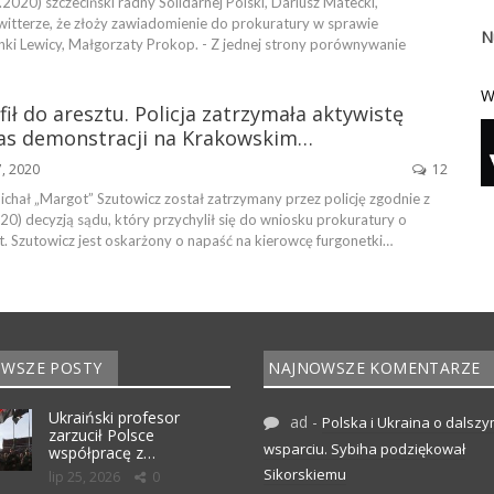
020) szczeciński radny Solidarnej Polski, Dariusz Matecki,
witterze, że złoży zawiadomienie do prokuratury w sprawie
N
ki Lewicy, Małgorzaty Prokop. - Z jednej strony porównywanie
W
fił do aresztu. Policja zatrzymała aktywistę
s demonstracji na Krakowskim…
7, 2020
12
chał „Margot” Szutowicz został zatrzymany przez policję zgodnie z
0) decyzją sądu, który przychylił się do wniosku prokuratury o
. Szutowicz jest oskarżony o napaść na kierowcę furgonetki…
WSZE POSTY
NAJNOWSZE KOMENTARZE
Ukraiński profesor
ad
-
Polska i Ukraina o dalsz
zarzucił Polsce
wsparciu. Sybiha podziękował
współpracę z…
Sikorskiemu
lip 25, 2026
0