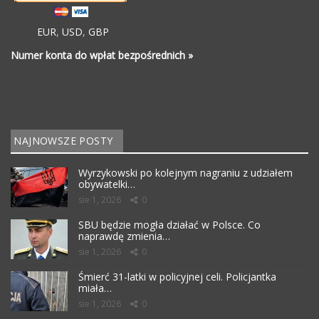
EUR
,
USD
,
GBP
Numer konta do wpłat bezpośrednich »
NAJNOWSZE POSTY
Wyrzykowski po kolejnym nagraniu z udziałem
obywatelki…
sie 1, 2026
0
SBU będzie mogła działać w Polsce. Co
naprawdę zmienia…
sie 1, 2026
0
Śmierć 31-latki w policyjnej celi. Policjantka
miała…
sie 1, 2026
0