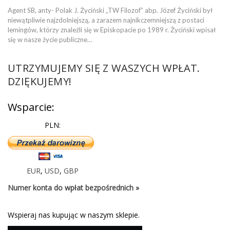
Agent SB, anty- Polak J. Życiński „TW Filozof” abp. Józef Życiński był
niewątpliwie najzdolniejszą, a zarazem najnikczemniejszą z postaci
lemingów, którzy znaleźli się w Episkopacie po 1989 r. Życiński wpisał
się w nasze życie publiczne…
UTRZYMUJEMY SIĘ Z WASZYCH WPŁAT.
DZIĘKUJEMY!
Wsparcie:
PLN:
EUR
,
USD
,
GBP
Numer konta do wpłat bezpośrednich »
Wspieraj nas kupując w naszym sklepie.