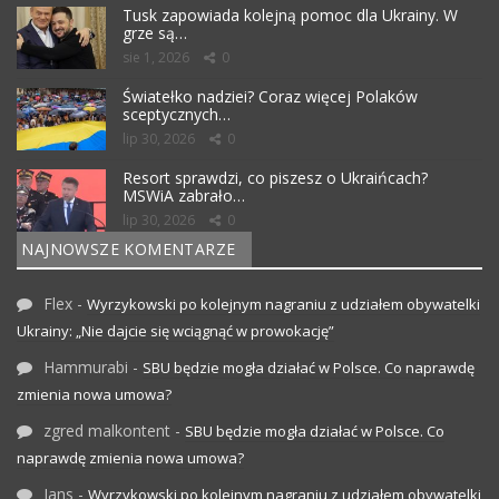
Tusk zapowiada kolejną pomoc dla Ukrainy. W
grze są…
sie 1, 2026
0
Światełko nadziei? Coraz więcej Polaków
sceptycznych…
lip 30, 2026
0
Resort sprawdzi, co piszesz o Ukraińcach?
MSWiA zabrało…
lip 30, 2026
0
NAJNOWSZE KOMENTARZE
Flex
-
Wyrzykowski po kolejnym nagraniu z udziałem obywatelki
Ukrainy: „Nie dajcie się wciągnąć w prowokację”
Hammurabi
-
SBU będzie mogła działać w Polsce. Co naprawdę
zmienia nowa umowa?
zgred malkontent
-
SBU będzie mogła działać w Polsce. Co
naprawdę zmienia nowa umowa?
Jans
-
Wyrzykowski po kolejnym nagraniu z udziałem obywatelki