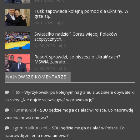
sie 1, 2026
0
Tusk zapowiada kolejną pomoc dla Ukrainy. W
grze są…
sie 1, 2026
0
Światełko nadziei? Coraz więcej Polaków
sceptycznych…
lip 30, 2026
0
Resort sprawdzi, co piszesz o Ukraińcach?
MSWiA zabrało…
lip 30, 2026
0
NAJNOWSZE KOMENTARZE
Flex
-
Wyrzykowski po kolejnym nagraniu z udziałem obywatelki
Ukrainy: „Nie dajcie się wciągnąć w prowokację”
Hammurabi
-
SBU będzie mogła działać w Polsce. Co naprawdę
zmienia nowa umowa?
zgred malkontent
-
SBU będzie mogła działać w Polsce. Co
naprawdę zmienia nowa umowa?