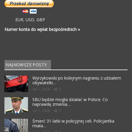
EUR
,
USD
,
GBP
Numer konta do wpłat bezpośrednich »
NAJNOWSZE POSTY
Wyrzykowski po kolejnym nagraniu z udziałem
obywatelki…
sie 1, 2026
0
SBU będzie mogła działać w Polsce. Co
naprawdę zmienia…
sie 1, 2026
0
Śmierć 31-latki w policyjnej celi. Policjantka
miała…