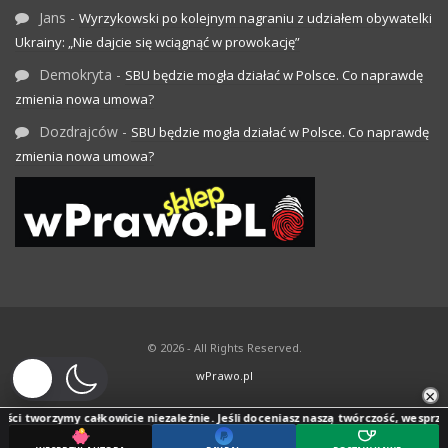
Jans
-
Wyrzykowski po kolejnym nagraniu z udziałem obywatelki
Ukrainy: „Nie dajcie się wciągnąć w prowokację”
Demokryta
-
SBU będzie mogła działać w Polsce. Co naprawdę
zmienia nowa umowa?
Dozdrajców
-
SBU będzie mogła działać w Polsce. Co naprawdę
zmienia nowa umowa?
© 2026 - All Rights Reserved.
wPrawo.pl
×
ci tworzymy całkowicie niezależnie. Jeśli doceniasz naszą twórczość, wesprzyj j