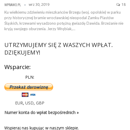
wrz 30, 2019
18
WPRAWO.PL
Ku wielkiemu zdziwieniu mieszkańców Brzegu (woj. opolskie) w parku
przy historycznej bramie wrocławskiej nieopodal Zamku Piastów
Śląskich, krzewami wysadzono potężną gwiazdę Dawida. Brzeżanie nie
kryją swojego oburzenia. Jerzy Wrębiak,…
UTRZYMUJEMY SIĘ Z WASZYCH WPŁAT.
DZIĘKUJEMY!
Wsparcie:
PLN:
EUR
,
USD
,
GBP
Numer konta do wpłat bezpośrednich »
Wspieraj nas kupując w naszym sklepie.