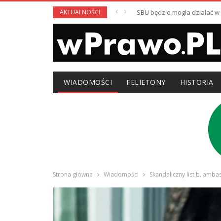
AKTUALNOŚCI
SBU będzie mogła działać 
WIADOMOŚCI
FELIETONY
HISTORIA
Strona główna
Wiadomości
Skandaliczny list b. amba