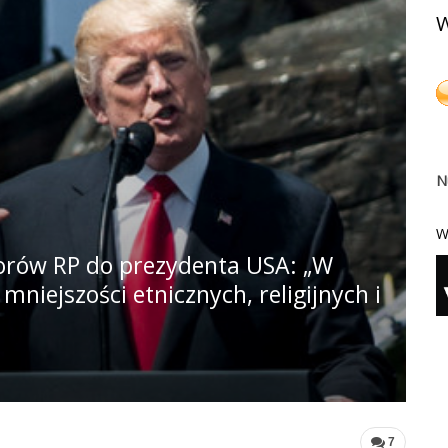
W
N
W
dorów RP do prezydenta USA: „W
mniejszości etnicznych, religijnych i
7