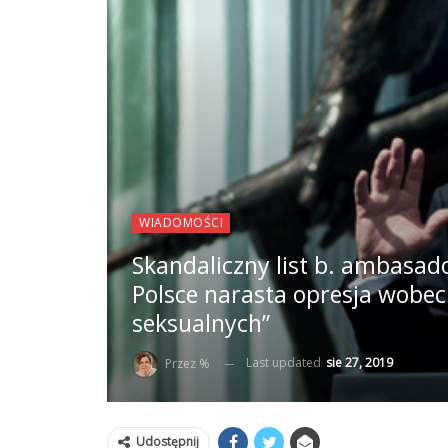
WIADOMOŚCI
Skandaliczny list b. ambasa
Polsce narasta opresja wobec 
seksualnych”
Last updated
sie 27, 2019
Przez %
Udostępnij