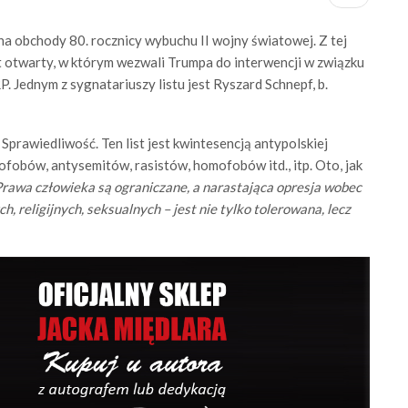
a obchody 80. rocznicy wybuchu II wojny światowej. Z tej
 otwarty, w którym wezwali Trumpa do interwencji w związku
. Jednym z sygnatariuszy listu jest Ryszard Schnepf, b.
i Sprawiedliwość. Ten list jest kwintesencją antypolskiej
obów, antysemitów, rasistów, homofobów itd., itp. Oto, jak
rawa człowieka są ograniczane, a narastająca opresja wobec
, religijnych, seksualnych – jest nie tylko tolerowana, lecz