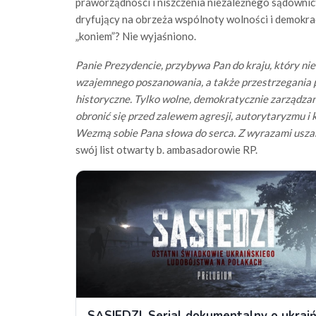
praworządności i niszczenia niezależnego sądownictw
dryfujący na obrzeża wspólnoty wolności i demokrac
„koniem”? Nie wyjaśniono.
Panie Prezydencie, przybywa Pan do kraju, który nie
wzajemnego poszanowania, a także przestrzegania p
historyczne. Tylko wolne, demokratycznie zarządza
obronić się przed zalewem agresji, autorytaryzmu i 
Wezmą sobie Pana słowa do serca. Z wyrazami uszan
swój list otwarty b. ambasadorowie RP.