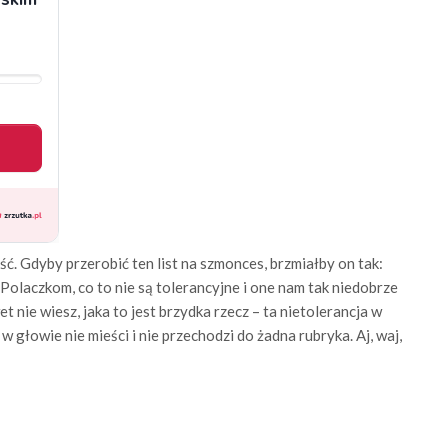
ść. Gdyby przerobić ten list na szmonces, brzmiałby on tak:
Polaczkom, co to nie są tolerancyjne i one nam tak niedobrze
t nie wiesz, jaka to jest brzydka rzecz – ta nietolerancja w
 głowie nie mieści i nie przechodzi do żadna rubryka. Aj, waj,