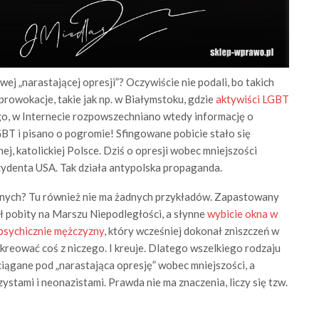
j „narastającej opresji”? Oczywiście nie podali, bo takich
prowokacje, takie jak np. w Białymstoku, gdzie
aktywiści LGBT
go, w Internecie rozpowszechniano wtedy informację o
BT i pisano o pogromie! Sfingowane pobicie stało się
 katolickiej Polsce. Dziś o opresji wobec mniejszości
zydenta USA. Tak działa antypolska propaganda.
gijnych? Tu również nie ma żadnych przykładów. Zapastowany
ł pobity na Marszu Niepodległości, a słynne
wybicie okna w
psychicznie mężczyzny
, który wcześniej dokonał zniszczeń w
kreować coś z niczego. I kreuje. Dlatego wszelkiego rodzaju
ciągane pod „narastająca opresję” wobec mniejszości, a
stami i neonazistami. Prawda nie ma znaczenia, liczy się tzw.