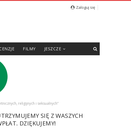
Zaloguj się
CENZJE
FILMY
JESZCZE
icznych, religijnych i seksualnych”
UTRZYMUJEMY SIĘ Z WASZYCH
PŁAT. DZIĘKUJEMY!