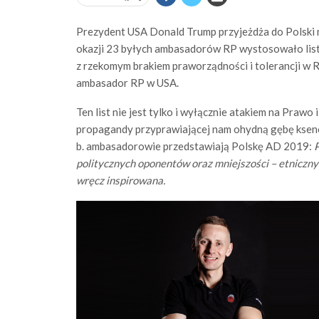
Prezydent USA Donald Trump przyjeżdża do Polski n
okazji 23 byłych ambasadorów RP wystosowało list
z rzekomym brakiem praworządności i tolerancji w RP
ambasador RP w USA.
Ten list nie jest tylko i wyłącznie atakiem na Prawo 
propagandy przyprawiającej nam ohydną gębę ksenof
b. ambasadorowie przedstawiają Polskę AD 2019:
P
politycznych oponentów oraz mniejszości – etnicznych
wręcz inspirowana.