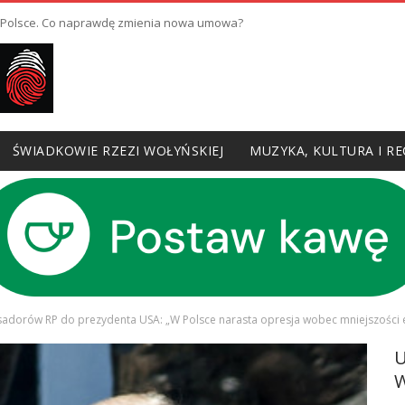
w Polsce. Co naprawdę zmienia nowa umowa?
ŚWIADKOWIE RZEZI WOŁYŃSKIEJ
MUZYKA, KULTURA I RE
sadorów RP do prezydenta USA: „W Polsce narasta opresja wobec mniejszości etn
W