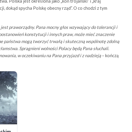
a. Polska jest określona jako „koń trojański” i „kraj
ji, dokąd spycha Polskę obecny rząd”. O co chodzi z tym
 jest praworządny. Pana mocny głos wzywający do tolerancji i
ostanowień konstytucji i innych praw, może mieć znaczenie
ne państwa mogą tworzyć trwałą i skuteczną wspólnotę zdolną
kłamstwa. Spragnieni wolności Polacy będą Pana słuchali.
owania, w oczekiwaniu na Pana przyjazd i z nadzieją
– kończą