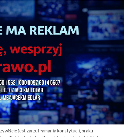
zywiście jest zarzut łamania konstytucji, braku