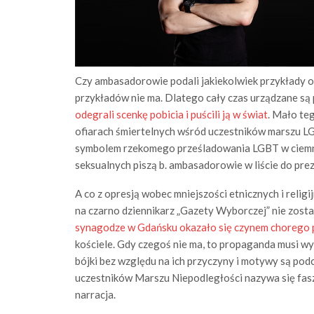
Czy ambasadorowie podali jakiekolwiek przykłady owe
przykładów nie ma. Dlatego cały czas urządzane są 
odegrali scenkę pobicia i puścili ją w świat
. Mało te
ofiarach śmiertelnych wśród uczestników marszu LG
symbolem rzekomego prześladowania LGBT w ciemnej,
seksualnych piszą b. ambasadorowie w liście do pre
A co z opresją wobec mniejszości etnicznych i reli
na czarno dziennikarz „Gazety Wyborczej” nie zosta
synagodze w Gdańsku okazało się czynem chorego 
kościele. Gdy czegoś nie ma, to propaganda musi wy
bójki bez względu na ich przyczyny i motywy są pod
uczestników Marszu Niepodległości nazywa się faszy
narracja.